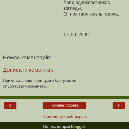
Лови одноклассников
взгляды,
От них твоя жизнь горяча.
17. 09. 2009
Немає коментарів:
Дописати коментар
Примітка: лише член цього блогу може
опублікувати коментар.
‹
›
Головна сторінка
Переглянути веб-версію
На платформі
Blogger
.