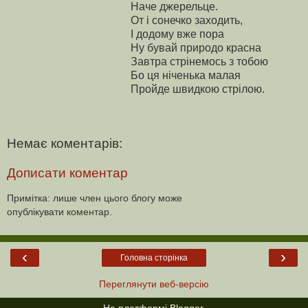
Наче джерельце.
От і сонечко заходить,
І додому вже пора
Ну бувай природо красна
Завтра стрінемось з тобою
Бо ця ніченька малая
Пройде швидкою стрілою.
Немає коментарів:
Дописати коментар
Примітка: лише член цього блогу може
опублікувати коментар.
‹
›
Головна сторінка
Переглянути веб-версію