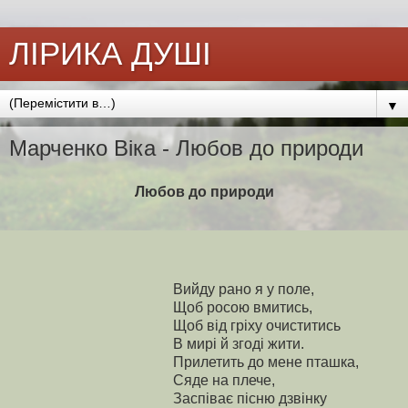
ЛІРИКА ДУШІ
▼
Марченко Віка - Любов до природи
Любов до природи
Вийду рано я у поле,
Щоб росою вмитись,
Щоб від гріху очиститись
В мирі й згоді жити.
Прилетить до мене пташка,
Сяде на плече,
Заспіває пісню дзвінку