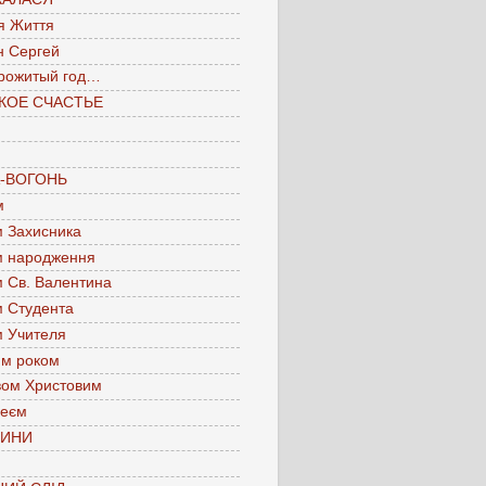
я Життя
н Сергей
рожитый год…
КОЕ СЧАСТЬЕ
А-ВОГОНЬ
м
м Захисника
м народження
м Св. Валентина
м Студента
м Учителя
им роком
вом Христовим
леєм
ЧИНИ