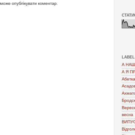
 може опублікувати коментар.
СТАТИ
LABEL
А НАШ
А Я П
Абетк
Асадо
Ахмат
Бродс
Верес
весна
ВИПУ
Відгол