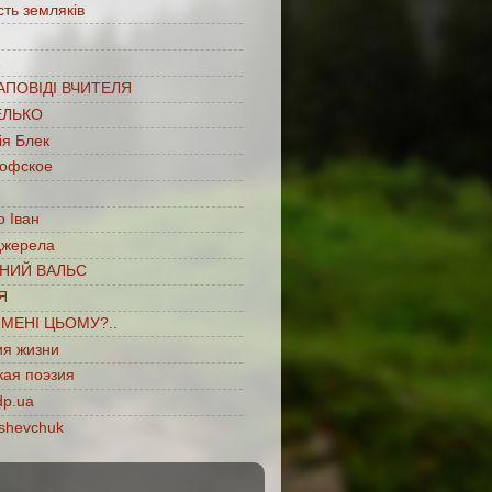
сть земляків
…
АПОВІДІ ВЧИТЕЛЯ
ЕЛЬКО
ія Блек
офское
 Іван
джерела
НИЙ ВАЛЬС
Я
ІМЕНІ ЦЬОМУ?..
ия жизни
кая поэзия
dp.ua
shevchuk