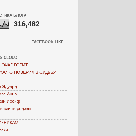
СТИКА БЛОГА
316,482
FACEBOOK LIKE
S CLOUD
 ОЧАГ ГОРИТ
РОСТО ПОВЕРИЛ В СУДЬБУ
а
в Эдуард
ова Анна
кий Иосиф
невий передзвін
СКНИКАМ
оски