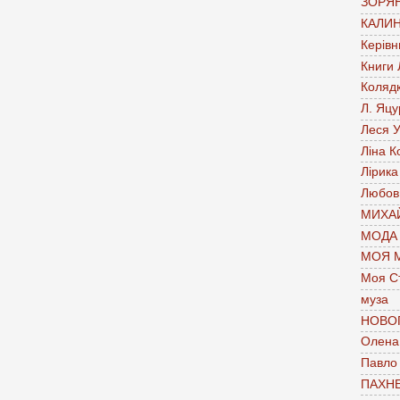
ЗОРЯН
КАЛИН
Керівн
Книги
Коляд
Л. Яцу
Леся У
Ліна К
Лірика
Любов
МИХАЙ
МОДА
МОЯ 
Моя С
муза
НОВО
Олена 
Павло
ПАХН