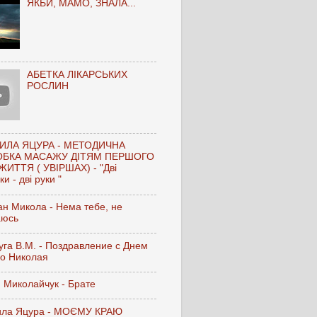
ЯКБИ, МАМО, ЗНАЛА...
АБЕТКА ЛІКАРСЬКИХ
РОСЛИН
ИЛА ЯЦУРА - МЕТОДИЧНА
ОБКА МАСАЖУ ДІТЯМ ПЕРШОГО
ЖИТТЯ ( УВІРШАХ) - "Дві
и - дві руки "
н Микола - Нема тебе, не
аюсь
га В.М. - Поздравление с Днем
го Николая
 Миколайчук - Брате
ла Яцура - МОЄМУ КРАЮ