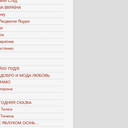
ИЙ СЛІД
А-ВКРАЇНА
ику
 Людмили Яцури
ки
ра
країнка
остенко
ЛУ ПУДЛІ
 ДОБРО И МОДА ЛЮБОВЬ
МАМО
торона
ГОДНЯЯ СКАЗКА
Теліга
 Тичина
Е ЯБЛУКОМ ОСІНЬ…