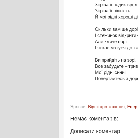
Зігріва її подих від л
Зігріва її ніжність
Й мої рідні хороші ді
Скільки вам ще дорі
І стежинок відкрити 
Але кличе поріг
І чекає матуся до ха
Ви прийдіть на зорі,
Все забудьте – триво
Мої рідні сини!
Повертайтесь з дор
Ярлыки:
Вірші про кохання
,
Енер
Немає коментарів:
Дописати коментар