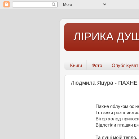
ЛІРИКА ДУШ
Книги
Фото
Опублікуват
Людмила Яцура - ПАХН
Пахне яблуком осін
І стежки розпливлис
Вітер холод приноси
Відлетіли пташки вж
Та душі моїй тепло.