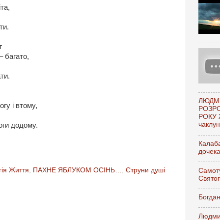
іта,
ти.
г
– багато,
ти.
ЛЮДМ
гу і втому,
РОЗР
РОКУ 
чаклунк
оги додому.
Калаба
дочек
гія Життя
,
ПАХНЕ ЯБЛУКОМ ОСІНЬ…
,
Струни душі
Самоту
Свято
Богдан
Людми