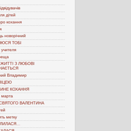
ідвідувачів
для дітей
про кохання
я
ць новорічний
НЮСЯ ТОБІ
 учителя
реща
 ЖИТТІ З ЛЮБОВІ
НАЄТЬСЯ
кий Владимир
ЛІЦЕЮ
БИНЕ КОХАННЯ
 марта
 СВЯТОГО ВАЛЕНТИНА
тей
ть метку
ЛИЛАСЯ…
КАЛАСЯ