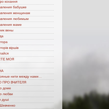
про кохання
авления бабушке
авления женщинам
авления любимым
авления маме
ник вены
да
втора
торів віршів
пайся
СТЕ МОЯ
НА
ряные нити между нами…
О ПРО ВЧИТЕЛЯ
 о доме
 о любви
 душі
 Шевченко