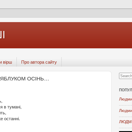
І
и вірш
Про автора сайту
Е ЯБЛУКОМ ОСІНЬ…
ПОПУЛ
Людми
ь,
я в тумані,
Людми
ть,
е останні.
ЛЮДМИ