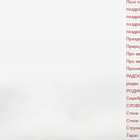
Пісні 
поздр
поздр
поздр
поздр
Празд
Приро
Про а
Про ав
Проси
РАДО
різдво
РОДИ
Сереб
СЛОВ
Стихи
Стихи
Струни
Тарас