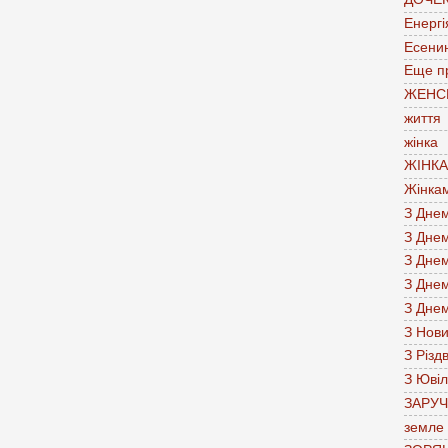
Енергі
Есени
Еще п
ЖЕНС
життя
жінка
ЖІНК
Жінка
З Дне
З Дне
З Дне
З Дне
З Дне
З Нов
З Різд
З Юві
ЗАРУ
земле