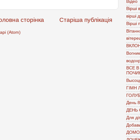
Відео
Вірші в
вірші 
оловна сторінка
Старіша публікація
Вірші 
Вітанн
арі (Atom)
вітере
ВКЛО
Вогник
водох
ВСЕ В
ПОЧИ
Высоц
ГІМН 
ГОЛУ
День 8
ДЕНЬ
Для ді
Добави
ДОМО
ДОЧЕ