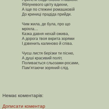
Яблуневого цвіту вдихни,
А іще по стежині ромашковій
До криниці прадіда прийди.
Чим жила, де була, про що
мріяла…
Казка давня нехай ожива,
А дорога твоя вкрита зорями
І дзвенить калиново й співа.
Чуєш листя берізки ти пісню,
А душі красивий політ,
Поливається сльозами-росами,
Пам’ятаючи зоряний слід.
Немає коментарів:
Дописати коментар