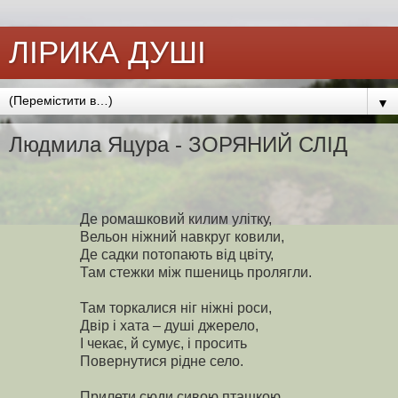
ЛІРИКА ДУШІ
▼
Людмила Яцура - ЗОРЯНИЙ СЛІД
Де ромашковий килим улітку,
Вельон ніжний навкруг ковили,
Де садки потопають від цвіту,
Там стежки між пшениць пролягли.
Там торкалися ніг ніжні роси,
Двір і хата – душі джерело,
І чекає, й сумує, і просить
Повернутися рідне село.
Прилети сюди сивою пташкою.