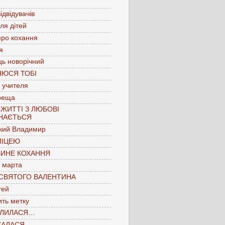
ідвідувачів
для дітей
про кохання
я
ць новорічний
НЮСЯ ТОБІ
 учителя
реща
 ЖИТТІ З ЛЮБОВІ
НАЄТЬСЯ
кий Владимир
ЛІЦЕЮ
БИНЕ КОХАННЯ
 марта
 СВЯТОГО ВАЛЕНТИНА
тей
ть метку
ЛИЛАСЯ…
КАЛАСЯ