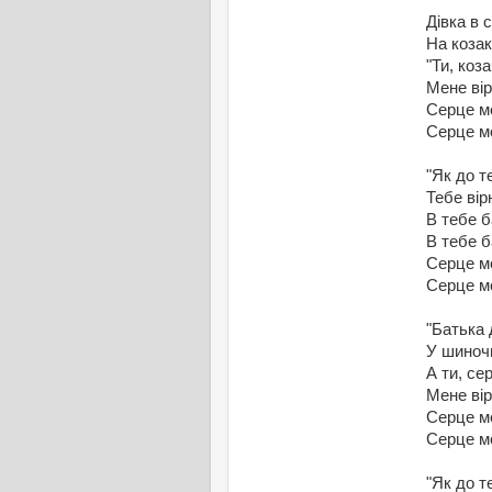
Дівка в 
На козак
"Ти, коза
Мене ві
Серце м
Серце м
"Як до т
Тебе ві
В тебе б
В тебе б
Серце м
Серце м
"Батька 
У шиночк
А ти, се
Мене ві
Серце м
Серце м
"Як до т