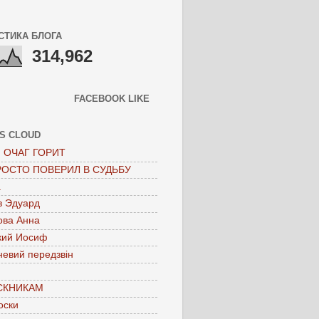
СТИКА БЛОГА
314,962
FACEBOOK LIKE
S CLOUD
 ОЧАГ ГОРИТ
РОСТО ПОВЕРИЛ В СУДЬБУ
а
в Эдуард
ова Анна
кий Иосиф
невий передзвін
СКНИКАМ
оски