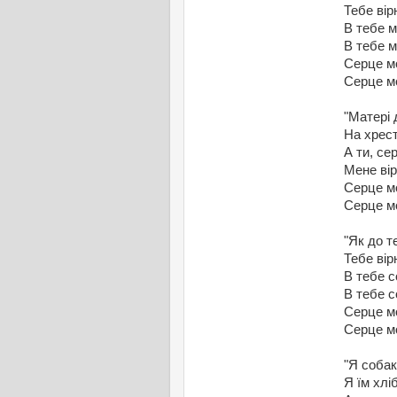
Тебе ві
В тебе м
В тебе м
Серце м
Серце м
"Матері 
На хрест
А ти, се
Мене ві
Серце м
Серце м
"Як до т
Тебе ві
В тебе с
В тебе с
Серце м
Серце м
"Я собак
Я їм хлі