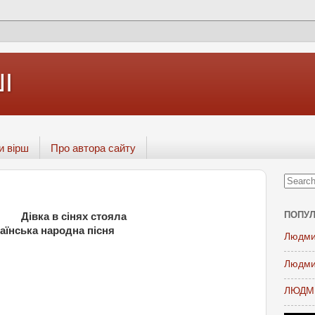
І
и вірш
Про автора сайту
ПОПУЛ
Дівка в сінях стояла
аїнська народна пісня
Людми
Людми
ЛЮДМИ