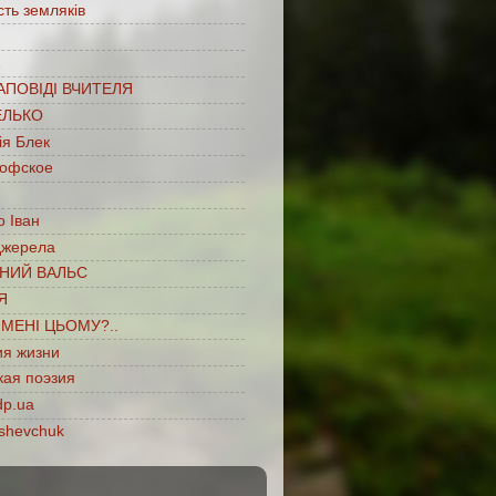
сть земляків
…
АПОВІДІ ВЧИТЕЛЯ
ЕЛЬКО
ія Блек
офское
 Іван
джерела
НИЙ ВАЛЬС
Я
ІМЕНІ ЦЬОМУ?..
ия жизни
кая поэзия
dp.ua
shevchuk