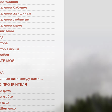
про кохання
авления бабушке
авления женщинам
авления любимым
авления маме
ник вены
да
втора
торів віршів
пайся
СТЕ МОЯ
НА
ряные нити между нами…
О ПРО ВЧИТЕЛЯ
 о доме
 о любви
 душі
 Шевченко