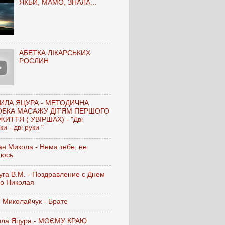
ЯКБИ, МАМО, ЗНАЛА...
АБЕТКА ЛІКАРСЬКИХ
РОСЛИН
ИЛА ЯЦУРА - МЕТОДИЧНА
ОБКА МАСАЖУ ДІТЯМ ПЕРШОГО
ЖИТТЯ ( УВІРШАХ) - "Дві
и - дві руки "
н Микола - Нема тебе, не
аюсь
га В.М. - Поздравление с Днем
го Николая
 Миколайчук - Брате
ла Яцура - МОЄМУ КРАЮ