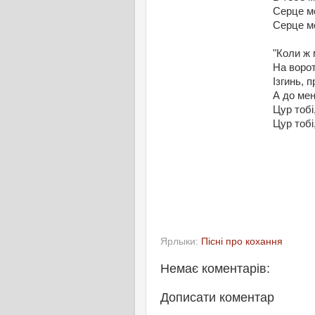
Серце м
Серце м
"Коли ж
На ворот
Ізгинь, 
А до мен
Цур тобі,
Цур тобі,
Ярлыки:
Пісні про кохання
Немає коментарів:
Дописати коментар