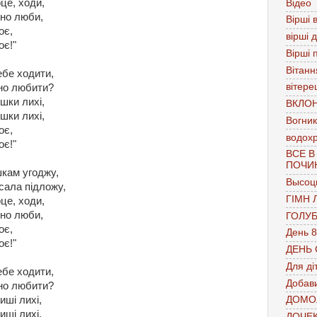
рце, ходи,
Відео
рно люби,
Вірші в
оє,
вірші 
оє!"
Вірші 
Вітанн
ебе ходити,
вітере
рно любити?
ішки лихі,
ВКЛО
ішки лихі,
Вогник
оє,
водох
оє!"
ВСЕ В
ПОЧИ
ішкам угоджу,
Высоц
сала підложу,
ГІМН 
рце, ходи,
рно люби,
ГОЛУ
оє,
День 8
оє!"
ДЕНЬ
Для ді
ебе ходити,
Добави
рно любити?
иші лихі,
ДОМО
иші лихі,
ДОЧЕ