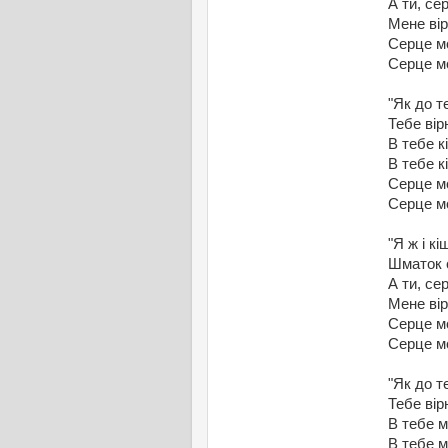
А ти, се
Мене ві
Серце м
Серце м
"Як до т
Тебе ві
В тебе к
В тебе к
Серце м
Серце м
"Я ж і к
Шматок 
А ти, се
Мене ві
Серце м
Серце м
"Як до т
Тебе ві
В тебе м
В тебе м