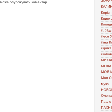
ЗОРЯН
 може опублікувати коментар.
КАЛИН
Керівн
Книги
Коляд
Л. Яцу
Леся У
Ліна К
Лірика
Любов
МИХАЙ
МОДА
МОЯ 
Моя С
муза
НОВО
Олена 
Павло
ПАХН