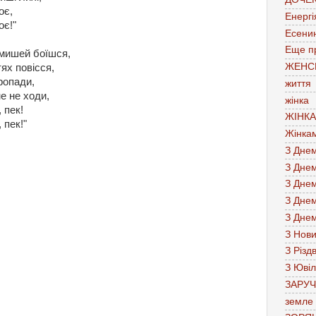
оє,
Енергі
оє!"
Есени
Еще п
 мишей боїшся,
ЖЕНС
ях повісся,
пропади,
життя
е не ходи,
жінка
 пек!
ЖІНК
 пек!"
Жінка
З Дне
З Дне
З Дне
З Дне
З Дне
З Нов
З Різд
З Юві
ЗАРУ
земле