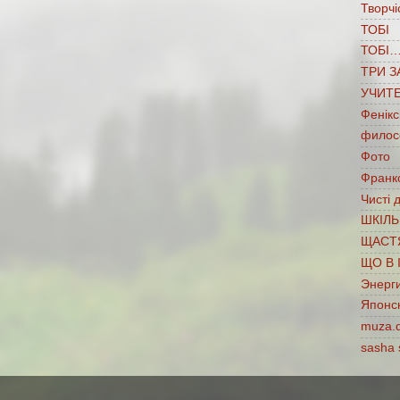
Творчі
ТОБІ
ТОБІ
ТРИ З
УЧИТ
Фенікс
филос
Фото
Франко
Чисті 
ШКІЛЬ
ЩАСТ
ЩО В 
Энерг
Японс
muza.
sasha 