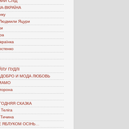
ИЙ СЛІД
А-ВКРАЇНА
ику
 Людмили Яцури
ки
ра
країнка
остенко
ЛУ ПУДЛІ
 ДОБРО И МОДА ЛЮБОВЬ
МАМО
торона
ГОДНЯЯ СКАЗКА
Теліга
 Тичина
Е ЯБЛУКОМ ОСІНЬ…