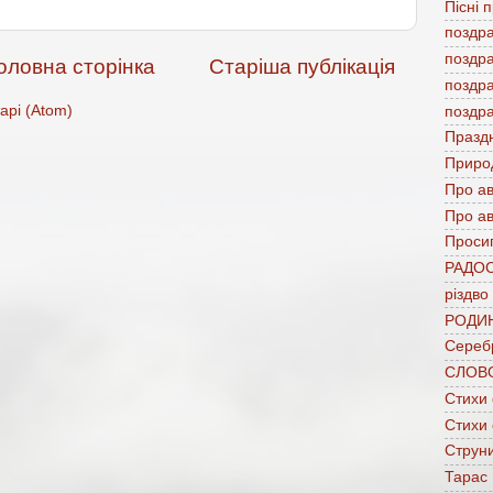
Пісні 
поздр
поздр
оловна сторінка
Старіша публікація
поздр
арі (Atom)
поздр
Празд
Приро
Про а
Про ав
Проси
РАДО
різдво
РОДИ
Сереб
СЛОВ
Стихи
Стихи
Струни
Тарас