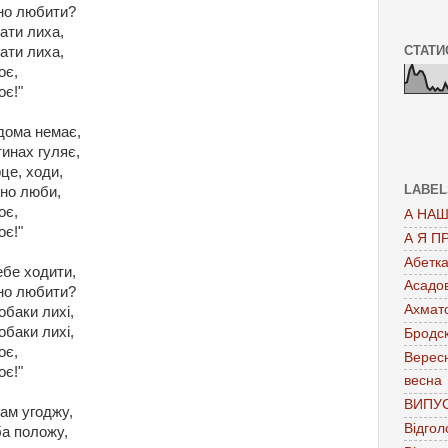
рно любити?
ати лиха,
СТАТИ
ати лиха,
оє,
оє!"
дома немає,
инах гуляє,
рце, ходи,
LABEL
рно люби,
оє,
А НАШ
оє!"
А Я П
Абетк
ебе ходити,
Асадо
рно любити?
Ахмат
обаки лихі,
обаки лихі,
Бродс
оє,
Верес
оє!"
весна
ВИПУ
ам угоджу,
Відгол
ба положу,