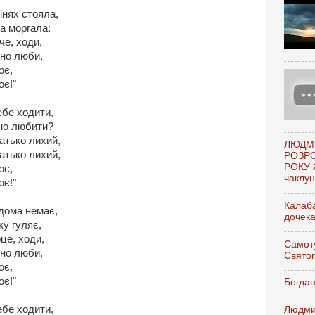
сінях стояла,
а моргала:
че, ходи,
рно люби,
оє,
оє!"
ебе ходити,
рно любити?
атько лихий,
ЛЮДМ
атько лихий,
РОЗР
РОКУ 
оє,
чаклунк
оє!"
Калаба
дома немає,
дочек
у гуляє,
рце, ходи,
Самоту
рно люби,
Свято
оє,
oє!"
Богдан
ебе ходити,
Людми