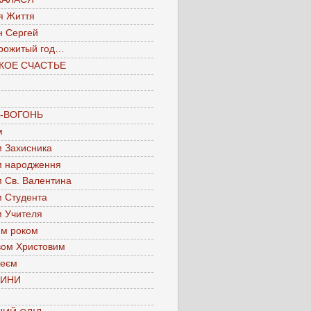
я Життя
н Сергей
рожитый год…
КОЕ СЧАСТЬЕ
А-ВОГОНЬ
м
м Захисника
м народження
м Св. Валентина
м Студента
м Учителя
им роком
вом Христовим
леєм
ЧИНИ