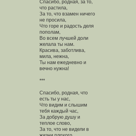
Спасибо, родная, за то,
что растила,
За то, что взамен ничего
не просила,
Что горе и радость деля
пополам,
Во всем лучшей доли
желала ты нам.
Красива, заботлива,
мила, нежна,
Ты нам ежедневно и
вечно нужна!
***
Спасибо, родная, что
есть ты у нас,
Что видим и слышим
тебя каждый час,
За добрую душу и
теплое слово,
За то, что не видели в
жизни плохого,