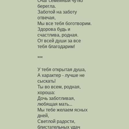
Очаг семейный чутко
берегла.
Заботой на заботу
отвечая,
Мы все тебя боготворим.
Здорова будь и
счастлива, родная.
От всей души за все
тебя благодарим!
***
У тебя открытая душа,
А характер - лучше не
сыскать!
Ты во всем, родная,
хороша:
Дочь заботливая,
любящая мать...
Мы тебе желаем ясных
дней,
Светлой радости,
блистательных удач