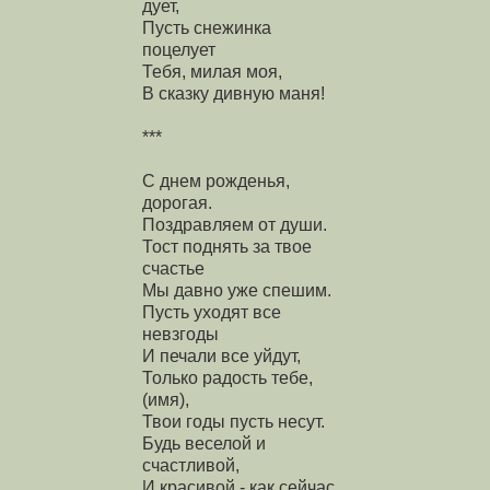
дует,
Пусть снежинка
поцелует
Тебя, милая моя,
В сказку дивную маня!
***
С днем рожденья,
дорогая.
Поздравляем от души.
Тост поднять за твое
счастье
Мы давно уже спешим.
Пусть уходят все
невзгоды
И печали все уйдут,
Только радость тебе,
(имя),
Твои годы пусть несут.
Будь веселой и
счастливой,
И красивой - как сейчас.