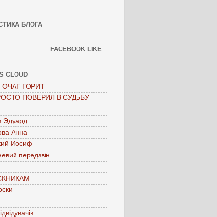
СТИКА БЛОГА
FACEBOOK LIKE
S CLOUD
 ОЧАГ ГОРИТ
РОСТО ПОВЕРИЛ В СУДЬБУ
а
в Эдуард
ова Анна
кий Иосиф
невий передзвін
СКНИКАМ
оски
ідвідувачів