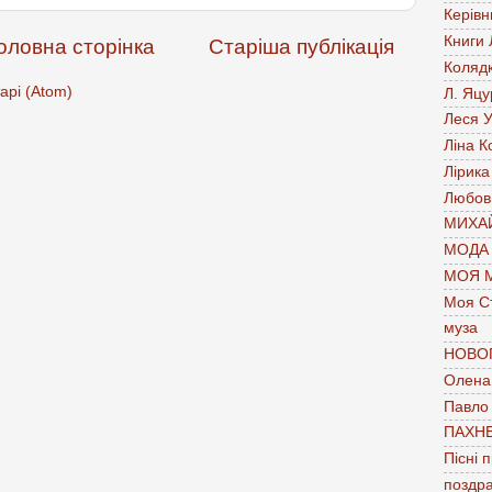
Керівн
Книги
оловна сторінка
Старіша публікація
Коляд
арі (Atom)
Л. Яцу
Леся У
Ліна К
Лірика
Любов
МИХАЙ
МОДА
МОЯ 
Моя С
муза
НОВО
Олена 
Павло
ПАХН
Пісні 
поздр