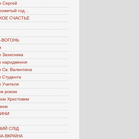
н Сергей
рожитый год…
КОЕ СЧАСТЬЕ
А-ВОГОНЬ
м
м Захисника
м народження
м Св. Валентина
м Студента
м Учителя
им роком
вом Христовим
леєм
ЧИНИ
ИЙ СЛІД
А-ВКРАЇНА