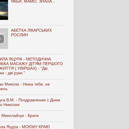
ЯКБИ, МАМО, ЗНАЛА...
АБЕТКА ЛІКАРСЬКИХ
РОСЛИН
ИЛА ЯЦУРА - МЕТОДИЧНА
ОБКА МАСАЖУ ДІТЯМ ПЕРШОГО
ЖИТТЯ ( УВІРШАХ) - "Дві
и - дві руки "
н Микола - Нема тебе, не
аюсь
га В.М. - Поздравление с Днем
го Николая
 Миколайчук - Брате
ла Яцура - МОЄМУ КРАЮ