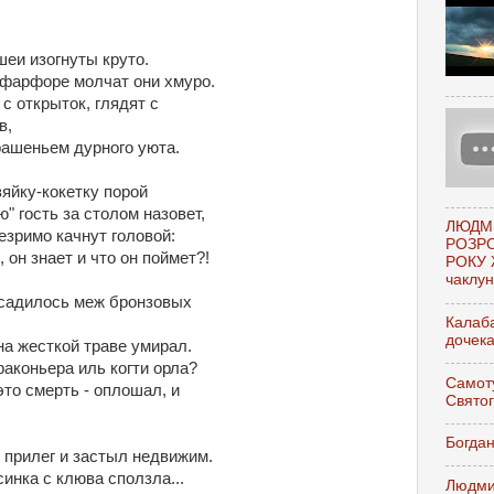
еи изогнуты круто.
 фарфоре молчат они хмуро.
с открыток, глядят с
в,
рашеньем дурного уюта.
яйку-кокетку порой
" гость за столом назовет,
ЛЮДМ
езримо качнут головой:
РОЗР
, он знает и что он поймет?!
РОКУ 
чаклунк
садилось меж бронзовых
Калаба
дочек
на жесткой траве умирал.
аконьера иль когти орла?
Самоту
то смерть - оплошал, и
Свято
Богдан
 прилег и застыл недвижим.
инка с клюва сползла...
Людми