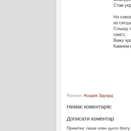
Став ук
Но скво
из ситца
Слышу я
свист,
Вижу кр
Камнем 
Ярлыки:
Асадов Эдуард
Немає коментарів:
Дописати коментар
Примітка: лише член цього блогу