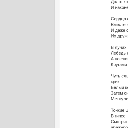
Долго к
И након
Сердца 
Вместе н
И даже с
Их друж
В лучах 
Лебедь н
А по спи
Кругами 
Чуть сл
крик,
Белый к
Затем он
Метнулс
Тонкие ш
В гипсе,
Смотрят 
абажуро