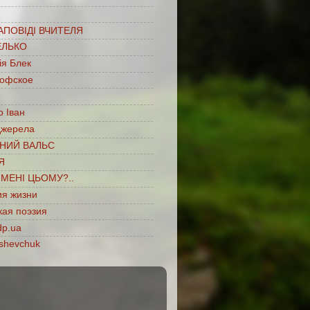
…
АПОВІДІ ВЧИТЕЛЯ
ЕЛЬКО
ія Блек
офское
 Іван
джерела
НИЙ ВАЛЬС
Я
ІМЕНІ ЦЬОМУ?..
ия жизни
кая поэзия
dp.ua
shevchuk