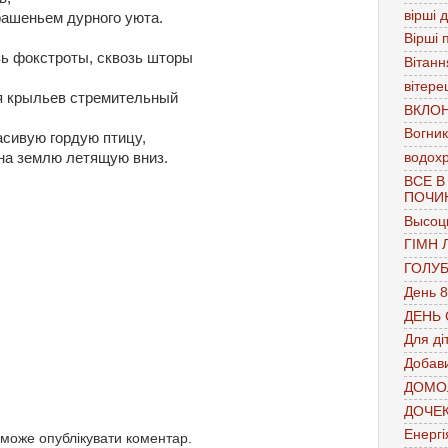
вірші 
рашеньем дурного уюта.
Вірші 
зь фокстроты, сквозь шторы
Вітанн
вітере
 крыльев стремительный
ВКЛО
Вогник
асивую гордую птицу,
водох
на землю летящую вниз.
ВСЕ В
ПОЧИ
Высоц
ГІМН 
ГОЛУ
День 8
ДЕНЬ
Для ді
Добави
ДОМО
ДОЧЕ
Енергі
 може опублікувати коментар.