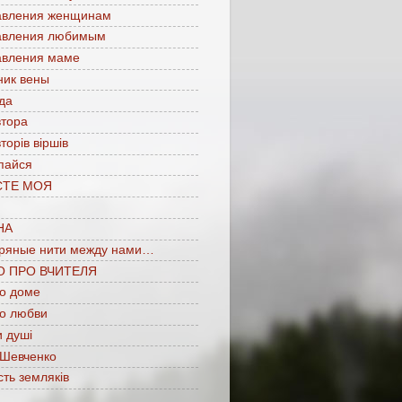
авления женщинам
авления любимым
авления маме
ник вены
да
втора
торів віршів
пайся
СТЕ МОЯ
НА
ряные нити между нами…
О ПРО ВЧИТЕЛЯ
 о доме
 о любви
 душі
 Шевченко
сть земляків