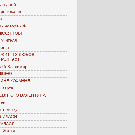
для дітей
про кохання
я
ць новорічний
НЮСЯ ТОБІ
 учителя
реща
 ЖИТТІ З ЛЮБОВІ
НАЄТЬСЯ
кий Владимир
ЛІЦЕЮ
БИНЕ КОХАННЯ
 марта
 СВЯТОГО ВАЛЕНТИНА
тей
ть метку
ЛИЛАСЯ…
КАЛАСЯ
я Життя