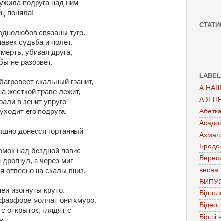
ружила подруга над ним
ец поняла!
СТАТИ
однолюбов связаны туго.
авек судьба и полет.
мерть, убивая друга,
бы не разорвет.
LABEL
багровеет скальный гранит,
А НАШ
а жесткой траве лежит,
А Я П
рали в зенит упруго
Абетк
уходит его подруга.
Асадо
ышно донесся гортанный
Ахмат
Бродс
омок над бездной повис
Верес
 дрогнул, а через миг
весна
я отвесно на скалы вниз.
ВИПУ
еи изогнуты круто.
Відгол
 фарфоре молчат они хмуро.
Відео
с открыток, глядят с
Вірші в
в,