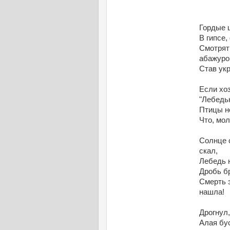
Гордые ш
В гипсе,
Смотрят 
абажуро
Став ук
Если хоз
"Лебедью
Птицы н
Что, мол
Солнце 
скал,
Лебедь 
Дробь бр
Смерть э
нашла!
Дрогнул,
Алая бус