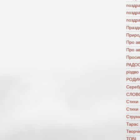
поздр
поздр
поздр
Празд
Приро
Про а
Про ав
Проси
РАДО
різдво
РОДИ
Сереб
СЛОВ
Стихи
Стихи
Струни
Тарас
Творчі
ТОБІ