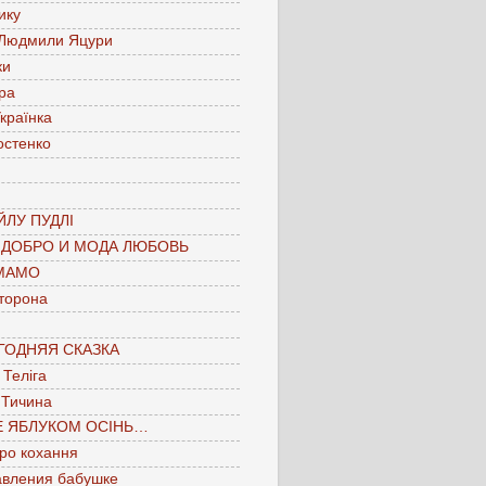
ику
 Людмили Яцури
ки
ра
країнка
остенко
ЛУ ПУДЛІ
 ДОБРО И МОДА ЛЮБОВЬ
МАМО
торона
ГОДНЯЯ СКАЗКА
Теліга
 Тичина
Е ЯБЛУКОМ ОСІНЬ…
про кохання
авления бабушке