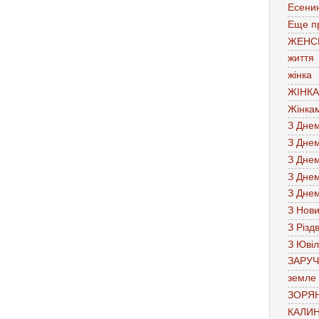
Есени
Еще п
ЖЕНС
життя
жінка
ЖІНК
Жінка
З Дне
З Дне
З Дне
З Дне
З Дне
З Нов
З Різд
З Юві
ЗАРУ
земле
ЗОРЯН
КАЛИН