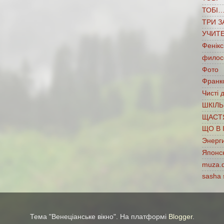
ТОБІ
ТРИ З
УЧИТ
Фенікс
филос
Фото
Франко
Чисті 
ШКІЛЬ
ЩАСТ
ЩО В 
Энерг
Японс
muza.
sasha 
Тема "Венеціанське вікно". На платформі
Blogger
.