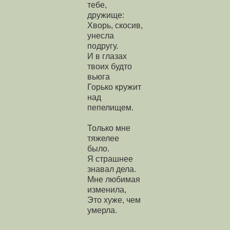
тебе,
дружище:
Хворь, скосив,
унесла
подругу.
И в глазах
твоих будто
вьюга
Горько кружит
над
пепелищем.
Только мне
тяжелее
было.
Я страшнее
знавал дела.
Мне любимая
изменила,
Это хуже, чем
умерла.