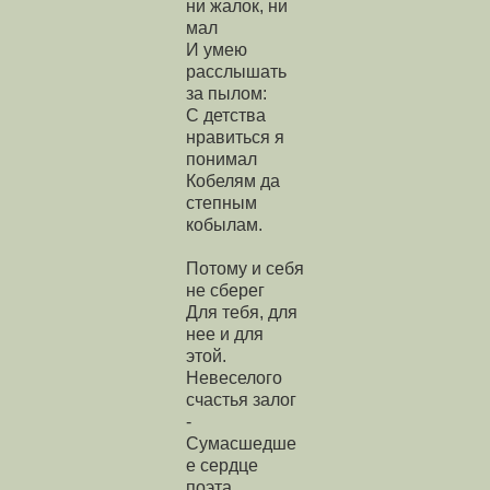
ни жалок, ни
мал
И умею
расслышать
за пылом:
С детства
нравиться я
понимал
Кобелям да
степным
кобылам.
Потому и себя
не сберег
Для тебя, для
нее и для
этой.
Невеселого
счастья залог
-
Сумасшедше
е сердце
поэта.