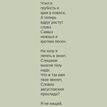
Чтил я
грубость и
крик в повесе,
А теперь
вдруг растут
слова
Самых
нежных и
кротких песен.
Не хочу я
лететь в зенит,
Слишком
многое телу
надо.
Что ж так имя
твое звенит,
Словно
августовская
прохлада?
Я не нищий,