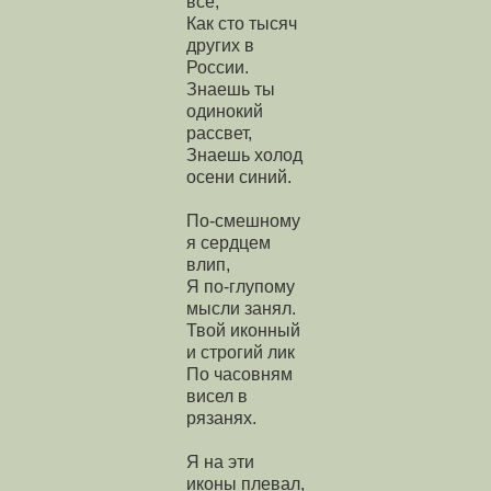
все,
Как сто тысяч
других в
России.
Знаешь ты
одинокий
рассвет,
Знаешь холод
осени синий.
По-смешному
я сердцем
влип,
Я по-глупому
мысли занял.
Твой иконный
и строгий лик
По часовням
висел в
рязанях.
Я на эти
иконы плевал,