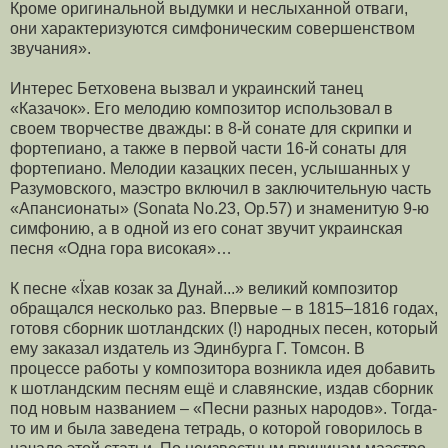
Кроме оригинальной вы­думки и неслыханной отваги,
они характеризуются симфоническим совершенством
зву­чания».
Интерес Бетховена вызвал и украинский танец
«Казачок». Его мелодию композитор использовал в
своем творчестве дважды: в 8-й сонате для скрипки и
фортепиано, а также в первой части 16-й сонаты для
фортепиано. Мелодии казацких песен, услышанных у
Разумовского, маэстро включил в заключительную часть
«Апансионаты» (Sonata No.23, Op.57) и знаменитую 9-ю
симфонию, а в одной из его сонат звучит украинская
песня «Одна гора високая»…
К песне «Їхав козак за Дунай...» великий композитор
обращался несколько раз. Впервые – в 1815–1816 годах,
готовя сборник шотландских (!) народных песен, который
ему заказал издатель из Эдинбурга Г. Томсон. В
процессе работы у ком­позитора возникла идея добавить
к шотландским песням ещё и славянские, из­дав сборник
под новым названием – «Песни разных народов». Тогда-
то им и была заведена тетрадь, о которой говорилось в