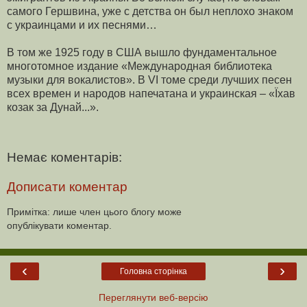
самого Гершвина, уже с детства он был неплохо знаком
с украинцами и их песнями…
В том же 1925 году в США вышло фундаментальное
многотомное из­дание «Международная библиотека
музыки для вокалистов». В VI томе среди луч­ших песен
всех времен и народов напечатана и украинская – «Їхав
козак за Дунай...».
Немає коментарів:
Дописати коментар
Примітка: лише член цього блогу може
опублікувати коментар.
‹
›
Головна сторінка
Переглянути веб-версію