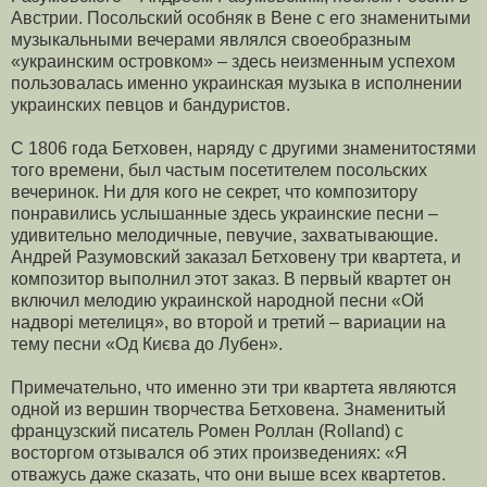
Австрии. Посольский особняк в Вене с его знаменитыми
музыкальными вечерами являлся своеобразным
«украинским островком» – здесь неизменным успехом
пользовалась именно украинская музыка в исполнении
украинских певцов и бандуристов.
С 1806 года Бетховен, наряду с другими знаменитостями
того времени, был частым посетителем посольских
вечеринок. Ни для кого не секрет, что компо­зитору
понравились услышанные здесь украинские песни –
удивительно мелодичные, певучие, захватывающие.
Андрей Разумовский заказал Бетховену три квартета, и
композитор выполнил этот заказ. В первый квартет он
включил мелодию украин­ской народной песни «Ой
надворі метелиця», во второй и третий – вариации на
тему песни «Од Києва до Лубен».
Примечательно, что именно эти три квартета являются
одной из вершин творче­ства Бетховена. Знаменитый
французский писатель Ромен Роллан (Rolland) с
восторгом отзывался об этих произведениях: «Я
отважусь даже сказать, что они выше всех квартетов.