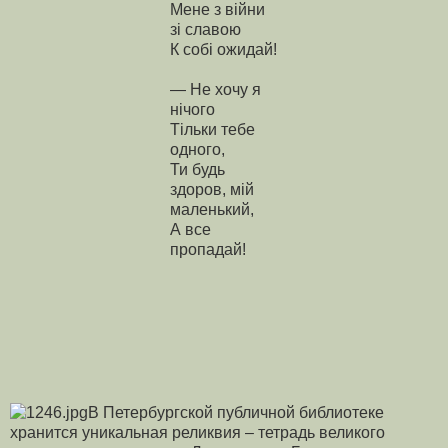
Мене з війни
зі славою
К собі ожидай!
— Не хочу я
нічого
Тільки тебе
одного,
Ти будь
здоров, мій
маленький,
А все
пропадай!
В Петербургской публичной библиотеке
хранится уникальная реликвия – тетрадь великого