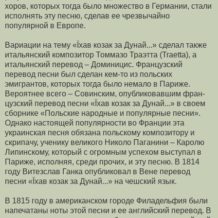
хоров, которых тогда было множество в Германии, стали
исполнять эту песню, сделав ее чрезвычайно
популярной в Европе.
Вариации на тему «Їхав козак за Дунай...» сделал также
итальянский компози­тор Томмазо Траэтта (Traetta), а
итальянский перевод – Доминицис. Французский
перевод песни был сделан кем-то из польских
эмигрантов, которых тогда было немало в Париже.
Вероятнее всего – Совинским, опубликовавшим фран­
цузский перевод песни «Їхав козак за Дунай...» в своем
сборнике «Польские народ­ные и популярные песни».
Однако настоящей популярности во Франции эта
украин­ская песня обязана польскому композитору и
скрипачу, ученику великого Николо Паганини – Каролю
Липинскому, который с огромным успехом выступал в
Па­риже, исполняя, среди прочих, и эту песню. В 1814
году Витезслав Ганка опубли­ковал в Вене перевод
песни «Їхав козак за Дунай...» на чешский язык.
В 1815 году в американском городе Филадельфия были
напечатаны ноты этой песни и ее английский перевод. В