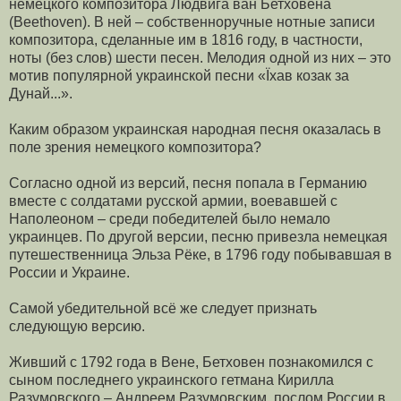
немецкого композитора Людвига ван Бетховена
(Beethoven). В ней – собственноручные нотные записи
композитора, сделанные им в 1816 году, в част­ности,
ноты (без слов) шести песен. Мелодия одной из них – это
мотив по­пулярной украинской песни «Їхав козак за
Дунай...».
Каким образом украинская народная песня оказалась в
поле зрения немецкого композитора?
Согласно одной из версий, песня попала в Германию
вместе с солдатами русской армии, воевавшей с
Наполе­оном – среди победителей было немало
украинцев. По другой версии, песню привезла немецкая
путешественница Эльза Рёке, в 1796 году побывавшая в
России и Украине.
Самой убедительной всё же следует признать
следующую версию.
Живший с 1792 года в Вене, Бетховен познакомился с
сыном последнего украинского гетмана Кирилла
Разумовского – Андреем Разумовским, послом России в