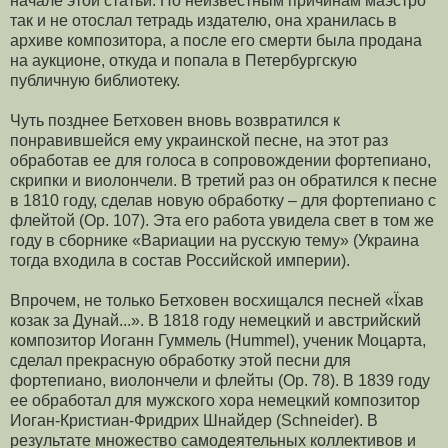
начале этой статьи. По неизвестным при­чинам маэстро
так и не отослал тетрадь издателю, она хранилась в
архиве компо­зитора, а после его смерти была продана
на аукционе, откуда и попала в Петер­бургскую
публичную библиотеку.
Чуть позднее Бетховен вновь возвратился к
понравившейся ему украинской песне, на этот раз
обработав ее для голоса в сопровождении фортепиано,
скрипки и виолончели. В третий раз он обратился к песне
в 1810 году, сделав новую об­работку – для фортепиано с
флейтой (Op. 107). Эта его работа увидела свет в том же
году в сборнике «Вариации на русскую тему» (Украина
тогда входила в состав Российской империи).
Впрочем, не только Бетховен восхищался песней «Їхав
козак за Дунай...». В 1818 году немецкий и австрийский
композитор Иоганн Гуммель (Hummel), ученик Моцарта,
сделал прекрасную обработку этой песни для
фортепиано, виолончели и флейты (Op. 78). В 1839 году
ее обработал для мужского хора немецкий композитор
Иоган-Кристиан-Фридрих Шнайдер (Schneider). В
результате множество самодеятельных кол­лективов и