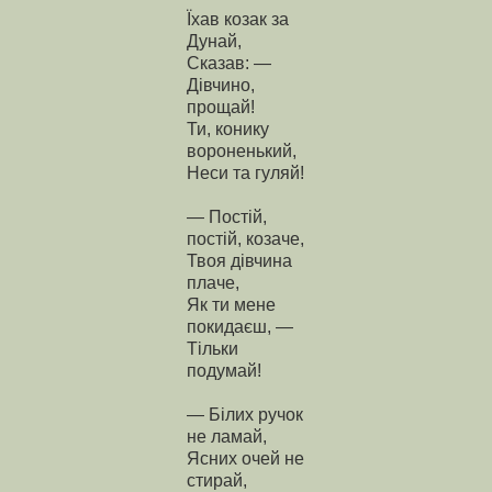
Їхав козак за
Дунай,
Сказав: —
Дівчино,
прощай!
Ти, конику
вороненький,
Неси та гуляй!
— Постій,
постій, козаче,
Твоя дівчина
плаче,
Як ти мене
покидаєш, —
Тільки
подумай!
— Білих ручок
не ламай,
Ясних очей не
стирай,