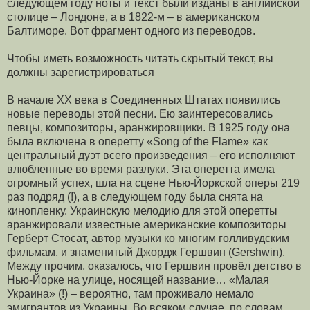
следующем году ноты и текст были изданы в английской
столице – Лондоне, а в 1822-м – в американском
Балтиморе. Вот фрагмент одного из переводов.
Чтобы иметь возможность читать скрытый текст, вы
должны зарегистрироваться
В начале ХХ века в Соединенных Штатах появились
новые переводы этой песни. Ею заинтересовались
певцы, композиторы, аранжировщики. В 1925 году она
была вклю­чена в оперетту «Song of the Flame» как
центральный дуэт всего произведения – его исполняют
влюбленные во время разлуки. Эта оперетта имела
огромный успех, шла на сцене Нью-Йоркской оперы 219
раз подряд (!), а в следующем году была снята на
кинопленку. Украинскую мелодию для этой оперетты
аранжировали из­вестные американские композиторы
Герберт Стосат, автор музыки ко многим гол­ливудским
фильмам, и знаменитый Джордж Гершвин (Gershwin).
Между прочим, оказалось, что Гершвин провёл детство в
Нью-Йорке на улице, носящей название… «Малая
Украина» (!) – вероятно, там проживало немало
эмигрантов из Украины. Во всяком случае, по словам