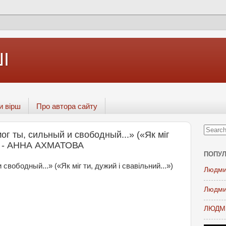
І
и вірш
Про автора сайту
 ты, сильный и свободный...» («Як міг
.») - АННА АХМАТОВА
ПОПУЛ
свободный...» («Як міг ти, дужий і свавільний...»)
Людми
Людми
ЛЮДМИ