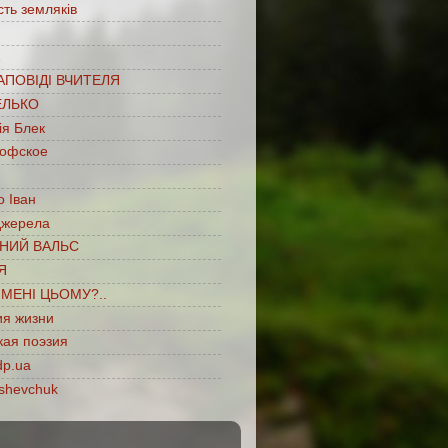
сть земляків
…
АПОВІДІ ВЧИТЕЛЯ
ЕЛЬКО
ія Блек
офское
 Іван
джерела
НИЙ ВАЛЬС
Я
ІМЕНІ ЦЬОМУ?..
ия жизни
кая поэзия
dp.ua
shevchuk