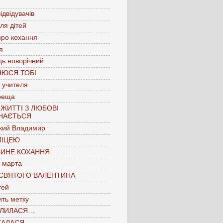
ідвідувачів
для дітей
про кохання
я
ць новорічний
НЮСЯ ТОБІ
 учителя
реща
 ЖИТТІ З ЛЮБОВІ
НАЄТЬСЯ
кий Владимир
ЛІЦЕЮ
БИНЕ КОХАННЯ
 марта
 СВЯТОГО ВАЛЕНТИНА
тей
ть метку
ЛИЛАСЯ…
КАЛАСЯ