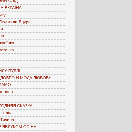
ИЙ СЛІД
А-ВКРАЇНА
ику
 Людмили Яцури
ки
ра
країнка
остенко
ЛУ ПУДЛІ
 ДОБРО И МОДА ЛЮБОВЬ
МАМО
торона
ГОДНЯЯ СКАЗКА
Теліга
 Тичина
Е ЯБЛУКОМ ОСІНЬ…