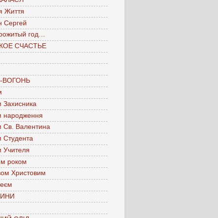
я Життя
н Сергей
рожитый год…
КОЕ СЧАСТЬЕ
А-ВОГОНЬ
м
м Захисника
м народження
м Св. Валентина
м Студента
м Учителя
им роком
вом Христовим
леєм
ЧИНИ