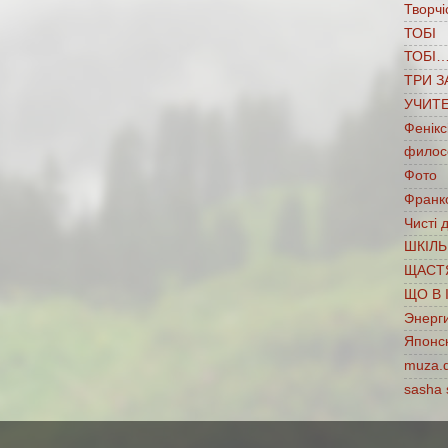
Творчі
ТОБІ
ТОБІ
ТРИ З
УЧИТ
Фенікс
филос
Фото
Франко
Чисті 
ШКІЛЬ
ЩАСТ
ЩО В 
Энерг
Японс
muza.
sasha 