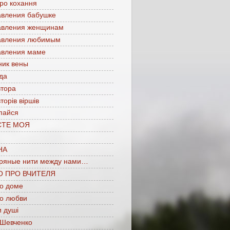
про кохання
авления бабушке
авления женщинам
авления любимым
авления маме
ник вены
да
втора
торів віршів
пайся
СТЕ МОЯ
НА
ряные нити между нами…
О ПРО ВЧИТЕЛЯ
 о доме
 о любви
 душі
 Шевченко