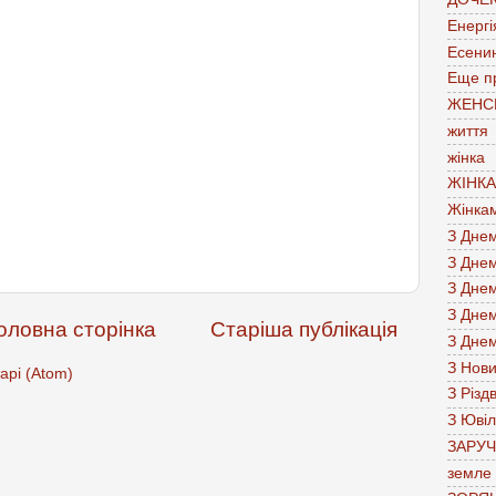
Енергі
Есени
Еще п
ЖЕНС
життя
жінка
ЖІНК
Жінка
З Дне
З Дне
З Дне
З Дне
оловна сторінка
Старіша публікація
З Дне
З Нов
арі (Atom)
З Різд
З Юві
ЗАРУ
земле