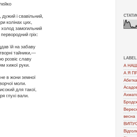
лейко
СТАТИ
и, дужий і свавільний,
ри колінах цих,
і холод замогильний
первородний гріх:
дав їй на забаву
творні тайники,—
LABEL
ю розвіє славу
м хижої руки.
А НАШ
А Я П
не в жони земної
Абетк
ворчої моли.
Асадо
исокий для такої,
Ахмат
я глухі вали.
Бродс
Верес
весна
ВИПУ
Відгол