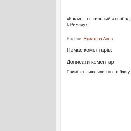
«Как мог ты, сильный и свободны
І. Римарук
Ярлыки:
Ахматова Анна
Немає коментарів:
Дописати коментар
Примітка: лише член цього блогу