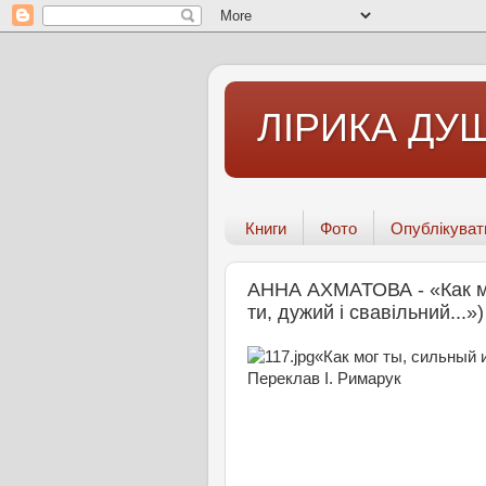
ЛІРИКА ДУШ
Книги
Фото
Опублікуват
АННА АХМАТОВА - «Как мог
ти, дужий і свавільний..
«Как мог ты, сильный и 
Переклав І. Римарук