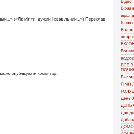
Відео
Вірші в
вірші 
й...» («Як міг ти, дужий і свавільний...») Переклав
Вірші 
Вітанн
вітере
ВКЛО
Вогник
водох
ВСЕ В
ПОЧИ
 може опублікувати коментар.
Высоц
ГІМН 
ГОЛУ
День 8
ДЕНЬ
Для ді
Добави
ДОМО
ДОЧЕ