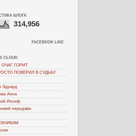
СТИКА БЛОГА
314,956
FACEBOOK LIKE
S CLOUD
 ОЧАГ ГОРИТ
РОСТО ПОВЕРИЛ В СУДЬБУ
а
в Эдуард
ова Анна
кий Иосиф
невий передзвін
СКНИКАМ
оски