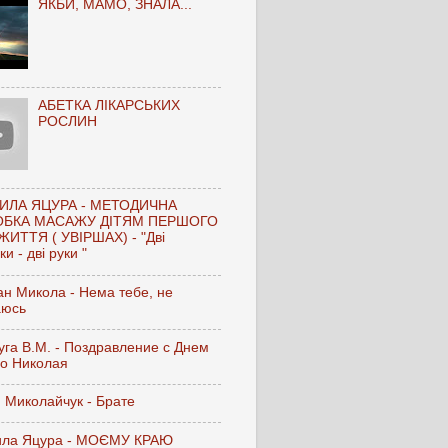
ЯКБИ, МАМО, ЗНАЛА...
АБЕТКА ЛІКАРСЬКИХ
РОСЛИН
ИЛА ЯЦУРА - МЕТОДИЧНА
ОБКА МАСАЖУ ДІТЯМ ПЕРШОГО
ЖИТТЯ ( УВІРШАХ) - "Дві
и - дві руки "
н Микола - Нема тебе, не
аюсь
га В.М. - Поздравление с Днем
го Николая
 Миколайчук - Брате
ла Яцура - МОЄМУ КРАЮ