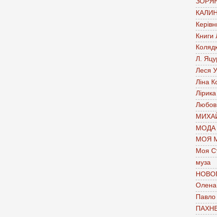
ЗОРЯН
КАЛИН
Керівн
Книги
Коляд
Л. Яцу
Леся У
Ліна К
Лірика
Любов
МИХАЙ
МОДА
МОЯ 
Моя С
муза
НОВО
Олена 
Павло
ПАХН