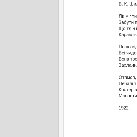
В. К. Ши
Як міг т
Забути п
Що тлін 
Карають 
Пощо від
Всі чудо
Вона тво
Захлання
Отямся, 
Печалі т
Костер в
Монастир
1922