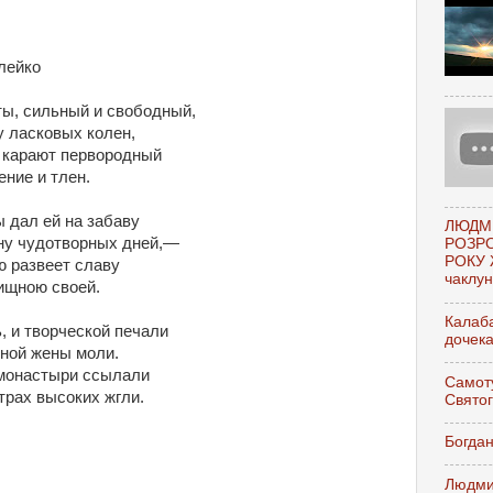
лейко
ты, сильный и свободный,
у ласковых колен,
х карают первородный
ние и тлен.
 дал ей на забаву
ЛЮДМ
ну чудотворных дней,—
РОЗР
РОКУ 
ю развеет славу
чаклунк
ищною своей.
Калаба
, и творческой печали
дочек
мной жены моли.
 монастыри ссылали
Самоту
трах высоких жгли.
Свято
Богдан
Людми