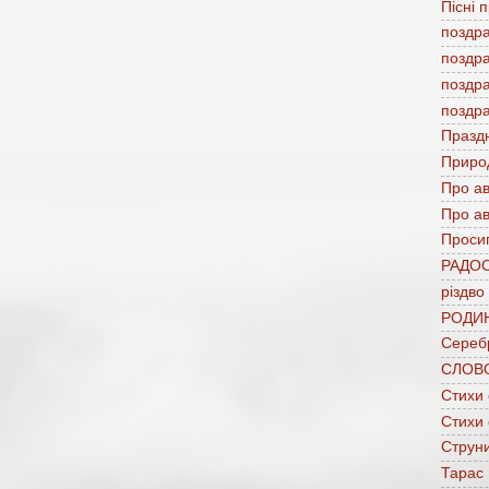
Пісні 
поздр
поздр
поздр
поздр
Празд
Приро
Про а
Про ав
Проси
РАДО
різдво
РОДИ
Сереб
СЛОВ
Стихи
Стихи
Струни
Тарас