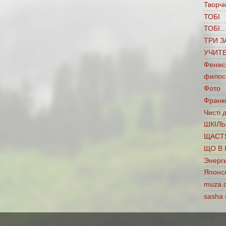
Творчі
ТОБІ
ТОБІ
ТРИ З
УЧИТ
Фенікс
филос
Фото
Франко
Чисті 
ШКІЛЬ
ЩАСТ
ЩО В 
Энерг
Японс
muza.
sasha 