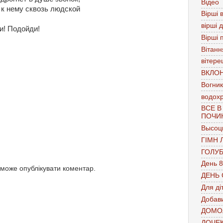
Відео
 к нему сквозь людской
Вірші в
вірші 
и! Подойди!
Вірші 
Вітанн
вітере
ВКЛО
Вогник
водох
ВСЕ В
ПОЧИ
Высоц
ГІМН 
ГОЛУ
День 8
 може опублікувати коментар.
ДЕНЬ
Для ді
Добави
ДОМО
ДОЧЕ