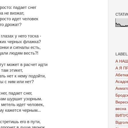
росто: падает снег
а не визжат,
СТАТИ
росто идет человек
го дрожат?
 глазах у него тоска -
ьких черных флажка?
онки и сигналы есть,
дали людям весть?!
LABEL
А НАШ
тут может в расчет идти
А Я П
 там этикет,
Абетк
ль нет к нему подойти,
Асадо
ы с ним или нет?
Ахмат
нег, падает снег,
Бродс
лам шуршит узорным.
Верес
 метель идет человек,
весна
му кажется черным...
ВИПУ
стретишь его в пути,
Відгол
дрогнет в душе звонок,