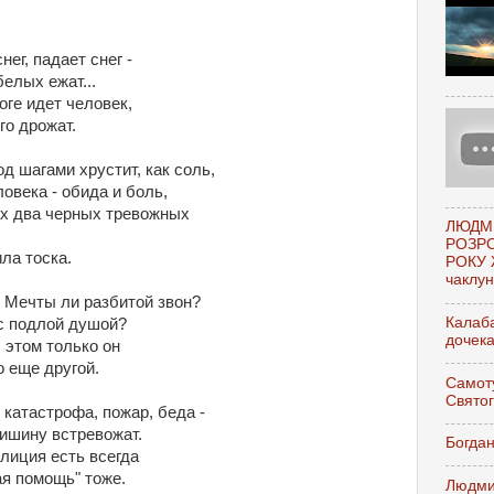
нег, падает снег -
елых ежат...
оге идет человек,
го дрожат.
д шагами хрустит, как соль,
овека - обида и боль,
ах два черных тревожных
ЛЮДМ
РОЗР
ла тоска.
РОКУ 
чаклунк
 Мечты ли разбитой звон?
Калаба
 с подлой душой?
дочек
 этом только он
о еще другой.
Самоту
Свято
катастрофа, пожар, беда -
тишину встревожат.
Богдан
лиция есть всегда
ая помощь" тоже.
Людми