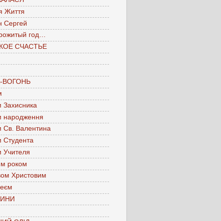
я Життя
н Сергей
рожитый год…
КОЕ СЧАСТЬЕ
А-ВОГОНЬ
м
м Захисника
м народження
м Св. Валентина
м Студента
м Учителя
им роком
вом Христовим
леєм
ЧИНИ