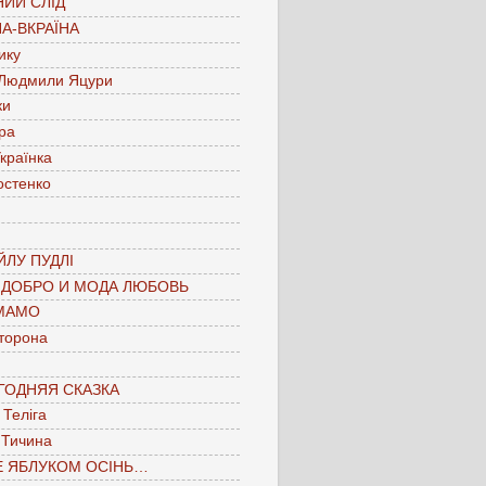
ИЙ СЛІД
А-ВКРАЇНА
ику
 Людмили Яцури
ки
ра
країнка
остенко
ЛУ ПУДЛІ
 ДОБРО И МОДА ЛЮБОВЬ
МАМО
торона
ГОДНЯЯ СКАЗКА
Теліга
 Тичина
Е ЯБЛУКОМ ОСІНЬ…