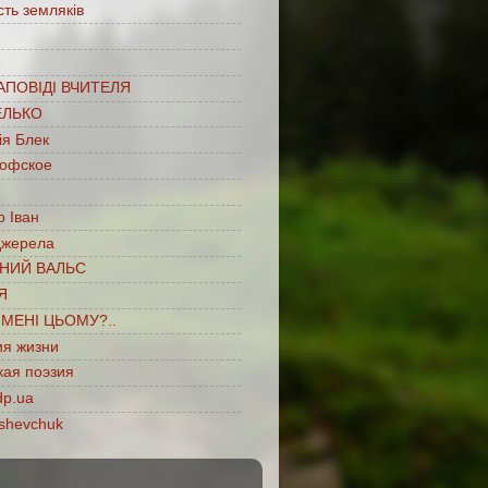
сть земляків
…
АПОВІДІ ВЧИТЕЛЯ
ЕЛЬКО
ія Блек
офское
 Іван
джерела
НИЙ ВАЛЬС
Я
ІМЕНІ ЦЬОМУ?..
ия жизни
кая поэзия
dp.ua
shevchuk