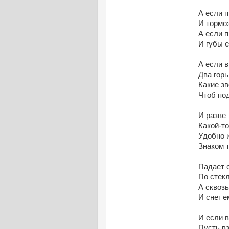
А если п
И тормоз
А если п
И губы е
А если в
Два гор
Какие зв
Чтоб по
И разве 
Какой-то
Удобно и
Знаком т
Падает с
По стек
А сквозь
И снег е
И если в
Пусть вз