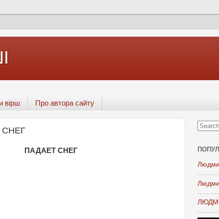
І
и вірш
Про автора сайту
Т СНЕГ
ПОПУЛ
ПАДАЕТ СНЕГ
Людми
Людми
ЛЮДМИ