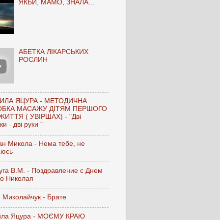
ЯКБИ, МАМО, ЗНАЛА...
АБЕТКА ЛІКАРСЬКИХ
РОСЛИН
ИЛА ЯЦУРА - МЕТОДИЧНА
ОБКА МАСАЖУ ДІТЯМ ПЕРШОГО
ЖИТТЯ ( УВІРШАХ) - "Дві
и - дві руки "
н Микола - Нема тебе, не
аюсь
га В.М. - Поздравление с Днем
го Николая
 Миколайчук - Брате
ла Яцура - МОЄМУ КРАЮ