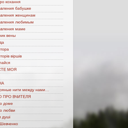
про кохання
авления бабушке
авления женщинам
авления любимым
авления маме
ник вены
да
втора
торів віршів
пайся
СТЕ МОЯ
НА
ряные нити между нами…
О ПРО ВЧИТЕЛЯ
 о доме
 о любви
 душі
 Шевченко