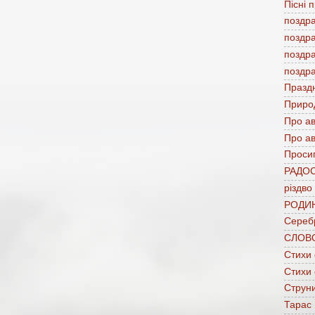
Пісні 
поздр
поздр
поздр
поздр
Празд
Приро
Про а
Про ав
Проси
РАДО
різдво
РОДИ
Сереб
СЛОВ
Стихи
Стихи
Струни
Тарас