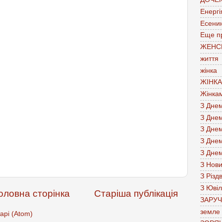
Енергі
Есени
Еще п
ЖЕНС
життя
жінка
ЖІНК
Жінка
З Дне
З Дне
З Дне
З Дне
З Дне
З Нов
З Різд
З Юві
оловна сторінка
Старіша публікація
ЗАРУ
земле
арі (Atom)