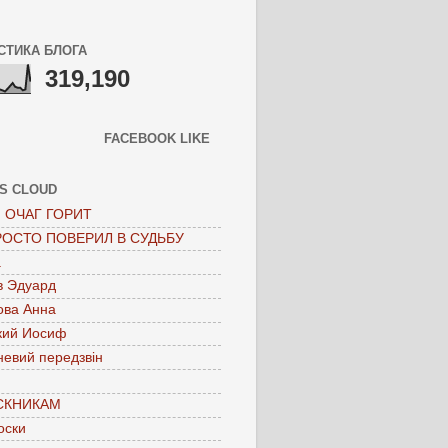
СТИКА БЛОГА
319,190
FACEBOOK LIKE
S CLOUD
 ОЧАГ ГОРИТ
РОСТО ПОВЕРИЛ В СУДЬБУ
а
в Эдуард
ова Анна
кий Иосиф
невий передзвін
СКНИКАМ
оски