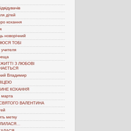
ідвідувачів
для дітей
про кохання
я
ць новорічний
НЮСЯ ТОБІ
 учителя
реща
 ЖИТТІ З ЛЮБОВІ
НАЄТЬСЯ
кий Владимир
ЛІЦЕЮ
БИНЕ КОХАННЯ
 марта
 СВЯТОГО ВАЛЕНТИНА
тей
ть метку
ЛИЛАСЯ…
КАЛАСЯ