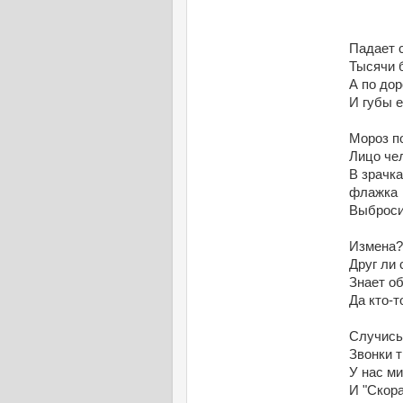
Падает с
Тысячи б
А по дор
И губы е
Мороз по
Лицо чел
В зрачк
флажка
Выброси
Измена?
Друг ли
Знает об
Да кто-т
Случись 
Звонки 
У нас ми
И "Скор