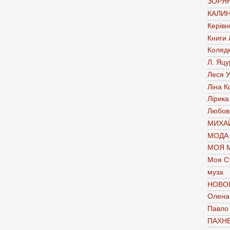
ЗОРЯН
КАЛИН
Керівн
Книги
Коляд
Л. Яцу
Леся У
Ліна К
Лірика
Любов
МИХАЙ
МОДА
МОЯ 
Моя С
муза
НОВО
Олена 
Павло
ПАХН