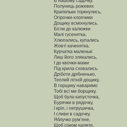
В нашому садочку.
Полуниць рожевих
Крапельки торкнулись,
Огірочки-хлопчики
Дощику всміхнулись.
Бігли до калюжки
Малі гусенятка,
Хлюпались, купались
Жовті каченятка.
Курчатка маленькі
Лиш його злякались,
І до квочки-мами
Під крила сховались.
Дріботи дрібненько,
Теплий літній дощику,
В горщику наваримо
Тобі всі ми борщику,
Щоб була капусточка,
Бурячки в рядочку,
І кріп, і петрушечка,
І сливи в садочку,
Яблучко рум’яне,
Щоб соком налите,