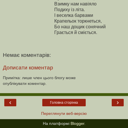
Взимку нам навіяло
Подиху із літа.
І веселка барвами
Крапельок торкнеться,
Бо наш дощик сонячний
Грається й сміється.
Немає коментарів:
Дописати коментар
Примітка: лише член цього блогу може
опублікувати коментар.
‹
›
Головна сторінка
Переглянути веб-версію
На платформі
Blogger
.