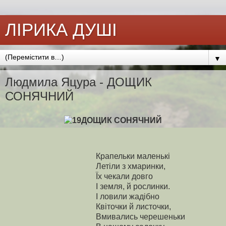
ЛІРИКА ДУШІ
▼
Людмила Яцура - ДОЩИК
СОНЯЧНИЙ
ДОЩИК СОНЯЧНИЙ
Крапельки маленькі
Летіли з хмаринки,
Їх чекали довго
І земля, й рослинки.
І ловили жадібно
Квіточки й листочки,
Вмивались черешеньки