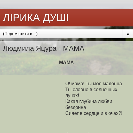
ЛІРИКА ДУШІ
▼
Людмила Яцура - МАМА
МАМА
О! мама! Ты моя мадонна
Ты словно в солнечных
лучах!
Какая глубина любви
бездонна
Сияет в сердце и в очах?!