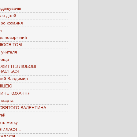
ідвідувачів
для дітей
про кохання
я
ць новорічний
НЮСЯ ТОБІ
 учителя
реща
 ЖИТТІ З ЛЮБОВІ
НАЄТЬСЯ
кий Владимир
ЛІЦЕЮ
БИНЕ КОХАННЯ
 марта
 СВЯТОГО ВАЛЕНТИНА
тей
ть метку
ЛИЛАСЯ…
КАЛАСЯ