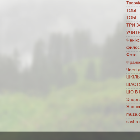
Творчі
ТОБІ
ТОБІ
ТРИ З
УЧИТ
Фенікс
филос
Фото
Франко
Чисті 
ШКІЛЬ
ЩАСТ
ЩО В 
Энерг
Японс
muza.
sasha 