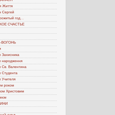
я Життя
н Сергей
рожитый год…
КОЕ СЧАСТЬЕ
А-ВОГОНЬ
м
м Захисника
м народження
м Св. Валентина
м Студента
м Учителя
им роком
вом Христовим
леєм
ЧИНИ