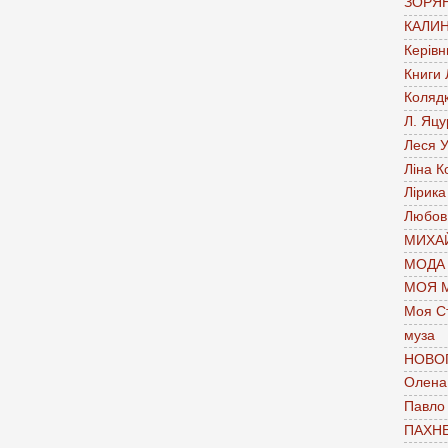
ЗОРЯН
КАЛИН
Керівн
Книги
Коляд
Л. Яцу
Леся У
Ліна К
Лірика
Любов
МИХАЙ
МОДА
МОЯ 
Моя С
муза
НОВО
Олена 
Павло
ПАХН