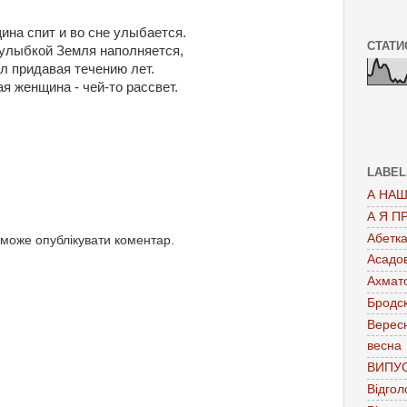
на спит и во сне улыбается.
СТАТИ
улыбкой Земля наполняется,
 придавая течению лет.
я женщина - чей-то рассвет.
LABEL
А НАШ
А Я П
Абетк
 може опублікувати коментар.
Асадо
Ахмат
Бродс
Верес
весна
ВИПУ
Відгол