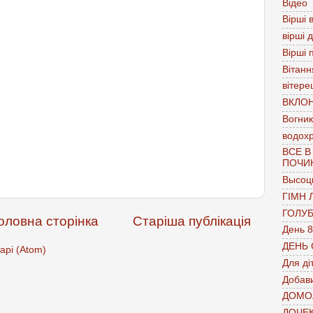
Відео
Вірші в
вірші 
Вірші 
Вітанн
вітере
ВКЛО
Вогник
водох
ВСЕ В
ПОЧИ
Высоц
ГІМН 
ГОЛУ
оловна сторінка
Старіша публікація
День 8
ДЕНЬ
арі (Atom)
Для ді
Добави
ДОМО
ДОЧЕ