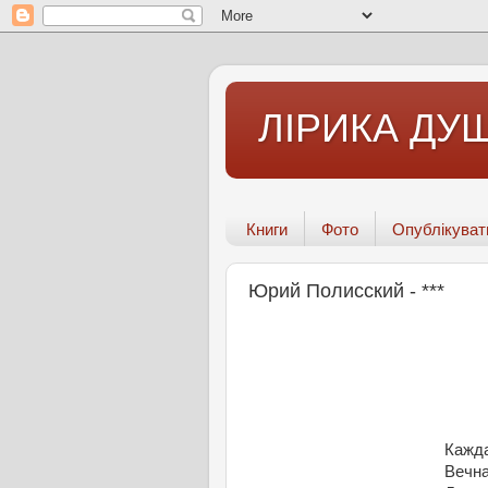
ЛІРИКА ДУШ
Книги
Фото
Опублікуват
Юрий Полисский - ***
Кажда
Вечна