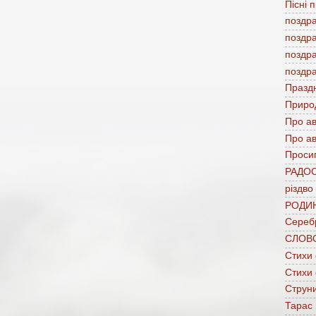
Пісні 
поздр
поздр
поздр
поздр
Празд
Приро
Про а
Про ав
Проси
РАДО
різдво
РОДИ
Сереб
СЛОВ
Стихи
Стихи
Струни
Тарас