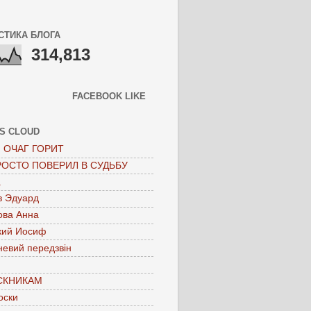
СТИКА БЛОГА
314,813
FACEBOOK LIKE
S CLOUD
 ОЧАГ ГОРИТ
РОСТО ПОВЕРИЛ В СУДЬБУ
а
в Эдуард
ова Анна
кий Иосиф
невий передзвін
СКНИКАМ
оски