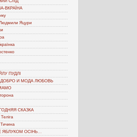
ИЙ СЛІД
А-ВКРАЇНА
ику
 Людмили Яцури
ки
ра
країнка
остенко
ЛУ ПУДЛІ
 ДОБРО И МОДА ЛЮБОВЬ
МАМО
торона
ГОДНЯЯ СКАЗКА
Теліга
 Тичина
Е ЯБЛУКОМ ОСІНЬ…