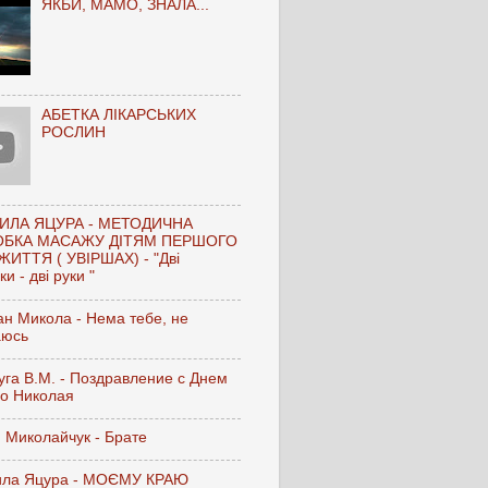
ЯКБИ, МАМО, ЗНАЛА...
АБЕТКА ЛІКАРСЬКИХ
РОСЛИН
ИЛА ЯЦУРА - МЕТОДИЧНА
ОБКА МАСАЖУ ДІТЯМ ПЕРШОГО
ЖИТТЯ ( УВІРШАХ) - "Дві
и - дві руки "
н Микола - Нема тебе, не
аюсь
га В.М. - Поздравление с Днем
го Николая
 Миколайчук - Брате
ла Яцура - МОЄМУ КРАЮ