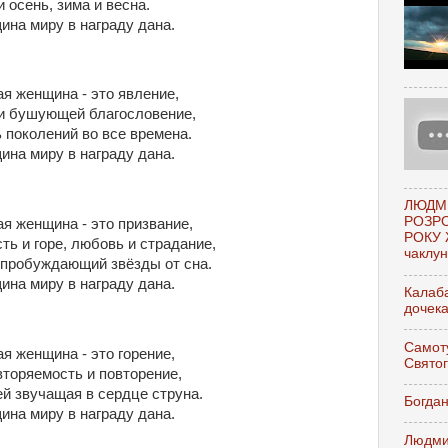
и осень, зима и весна.
на миру в награду дана.
я женщина - это явление,
и бушующей благословение,
 поколений во все времена.
на миру в награду дана.
ЛЮДМ
РОЗР
я женщина - это призвание,
РОКУ 
ть и горе, любовь и страдание,
чаклунк
 пробуждающий звёзды от сна.
на миру в награду дана.
Калаба
дочек
Самоту
я женщина - это горение,
Свято
торяемость и повторение,
й звучащая в сердце струна.
Богдан
на миру в награду дана.
Людми