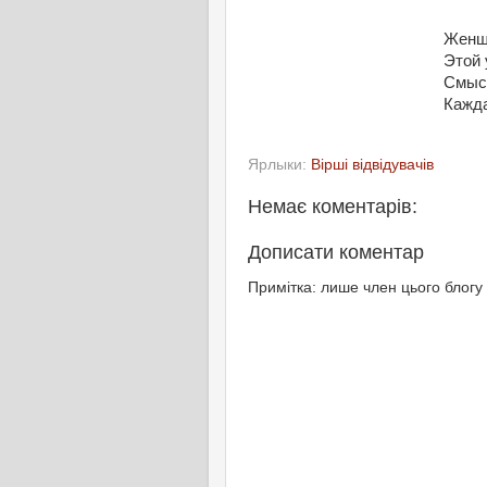
Женщи
Этой 
Смысл
Кажда
Ярлыки:
Вірші відвідувачів
Немає коментарів:
Дописати коментар
Примітка: лише член цього блогу