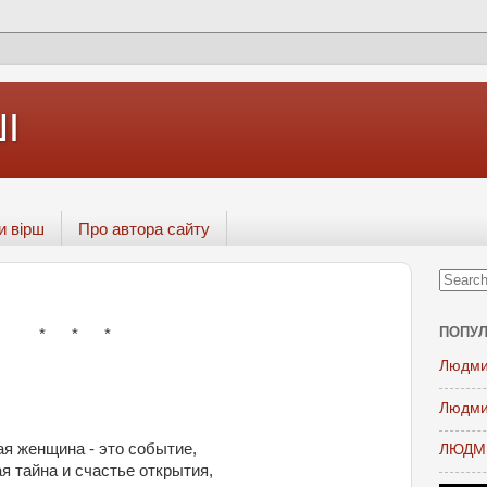
І
и вірш
Про автора сайту
ПОПУЛ
* * *
Людми
Людми
я женщина - это событие,
ЛЮДМИ
я тайна и счастье открытия,