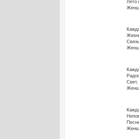
Лето 
Женщи
Кажда
Жизн
Связь
Женщи
Кажда
Радос
Свет,
Женщи
Кажда
Непов
Песне
Женщи