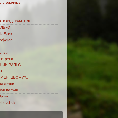
сть земляків
…
АПОВІДІ ВЧИТЕЛЯ
ЕЛЬКО
ія Блек
офское
 Іван
джерела
НИЙ ВАЛЬС
Я
ІМЕНІ ЦЬОМУ?..
ия жизни
кая поэзия
dp.ua
shevchuk