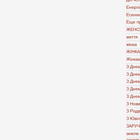
Енергі
Есени
Еще п
ЖЕНС
життя
жінка
ЖІНК
Жінка
З Дне
З Дне
З Дне
З Дне
З Дне
З Нов
З Різд
З Юві
ЗАРУ
земле