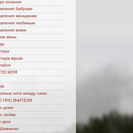
про кохання
авления бабушке
авления женщинам
авления любимым
авления маме
ник вены
да
втора
торів віршів
пайся
СТЕ МОЯ
НА
ряные нити между нами…
О ПРО ВЧИТЕЛЯ
 о доме
 о любви
 душі
 Шевченко