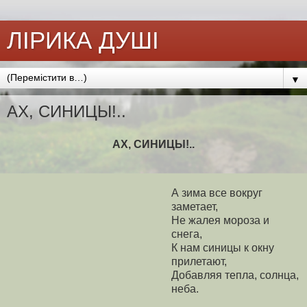
ЛІРИКА ДУШІ
▼
АХ, СИНИЦЫ!..
АХ, СИНИЦЫ!..
А зима все вокруг
заметает,
Не жалея мороза и
снега,
К нам синицы к окну
прилетают,
Добавляя тепла, солнца,
неба.