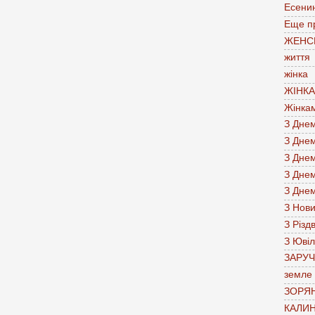
Есени
Еще п
ЖЕНС
життя
жінка
ЖІНК
Жінка
З Дне
З Дне
З Дне
З Дне
З Дне
З Нов
З Різд
З Юві
ЗАРУ
земле
ЗОРЯН
КАЛИН