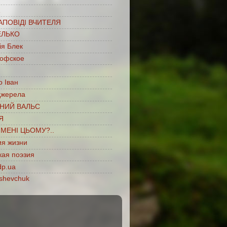
…
АПОВІДІ ВЧИТЕЛЯ
ЕЛЬКО
ія Блек
офское
 Іван
джерела
НИЙ ВАЛЬС
Я
ІМЕНІ ЦЬОМУ?..
ия жизни
кая поэзия
dp.ua
shevchuk