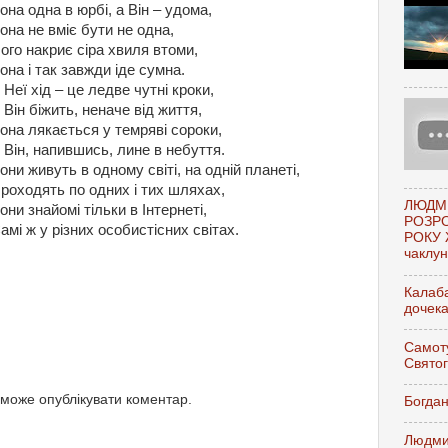
она одна в юрбі, а Він – удома,
она не вміє бути не одна,
ого накриє сіра хвиля втоми,
она і так завжди іде сумна.
 Неї хід – це ледве чутні кроки,
 Він біжить, неначе від життя,
она лякається у темряві сороки,
 Він, напившись, лине в небуття.
они живуть в одному світі, на одній планеті,
роходять по одних і тих шляхах,
ЛЮДМ
они знайомі тільки в Інтернеті,
РОЗР
амі ж у різних особистісних світах.
РОКУ 
чаклунк
Калаба
дочек
Самоту
Свято
 може опублікувати коментар.
Богдан
Людми