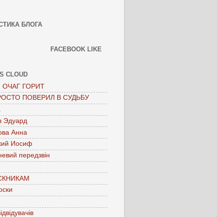
СТИКА БЛОГА
FACEBOOK LIKE
S CLOUD
 ОЧАГ ГОРИТ
РОСТО ПОВЕРИЛ В СУДЬБУ
а
в Эдуард
ова Анна
кий Иосиф
невий передзвін
СКНИКАМ
оски
ідвідувачів