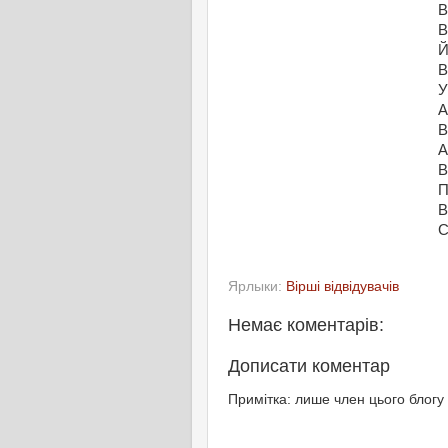
В
В
Й
В
У
А
В
А
В
П
В
С
Ярлыки:
Вірші відвідувачів
Немає коментарів:
Дописати коментар
Примітка: лише член цього блогу