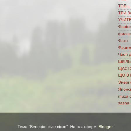
ТОБІ
ТРИ З
УЧИТ
Фенікс
филос
Фото
Франко
Чисті 
ШКІЛЬ
ЩАСТ
ЩО В 
Энерг
Японс
muza.
sasha 
Тема "Венеціанське вікно". На платформі
Blogger
.