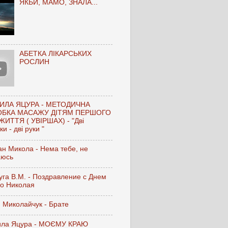
ЯКБИ, МАМО, ЗНАЛА...
АБЕТКА ЛІКАРСЬКИХ
РОСЛИН
ИЛА ЯЦУРА - МЕТОДИЧНА
ОБКА МАСАЖУ ДІТЯМ ПЕРШОГО
ЖИТТЯ ( УВІРШАХ) - "Дві
и - дві руки "
н Микола - Нема тебе, не
аюсь
га В.М. - Поздравление с Днем
го Николая
 Миколайчук - Брате
ла Яцура - МОЄМУ КРАЮ