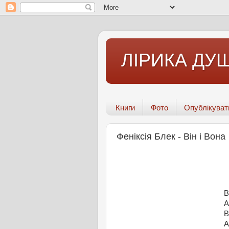
ЛІРИКА ДУШ
Книги
Фото
Опублікуват
Феніксія Блек - Він і Вона
В
А
В
А