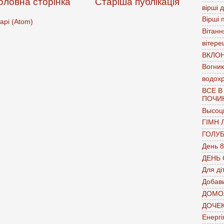
оловна сторінка
Старіша публікація
вірші 
Вірші 
арі (Atom)
Вітанн
вітере
ВКЛО
Вогник
водох
ВСЕ В
ПОЧИ
Высоц
ГІМН 
ГОЛУ
День 8
ДЕНЬ
Для ді
Добави
ДОМО
ДОЧЕ
Енергі