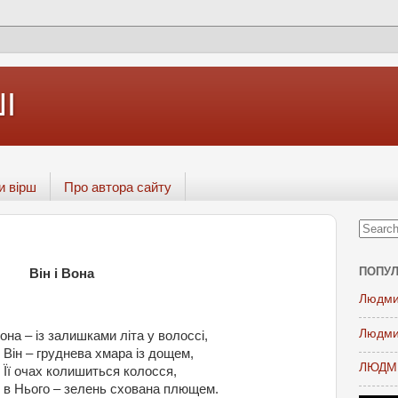
І
и вірш
Про автора сайту
ПОПУЛ
Він і Вона
Людми
Людми
она – із залишками літа у волоссі,
 Він – груднева хмара із дощем,
ЛЮДМИ
 Її очах колишиться колосся,
 в Нього – зелень схована плющем.