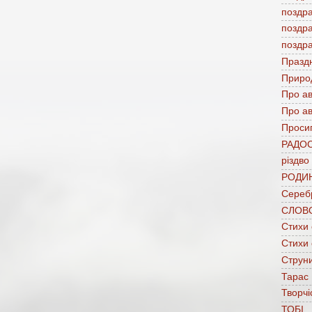
поздр
поздр
поздр
Празд
Приро
Про а
Про ав
Проси
РАДО
різдво
РОДИ
Сереб
СЛОВ
Стихи
Стихи
Струни
Тарас
Творчі
ТОБІ