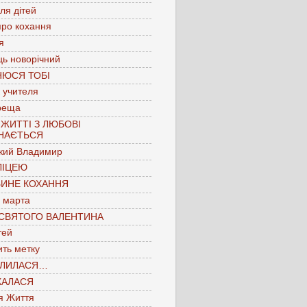
для дітей
про кохання
я
ць новорічний
НЮСЯ ТОБІ
 учителя
реща
 ЖИТТІ З ЛЮБОВІ
НАЄТЬСЯ
кий Владимир
ЛІЦЕЮ
БИНЕ КОХАННЯ
 марта
 СВЯТОГО ВАЛЕНТИНА
тей
ть метку
ЛИЛАСЯ…
КАЛАСЯ
я Життя