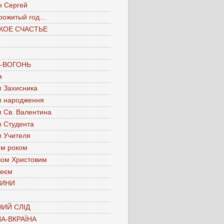
н Сергей
рожитый год…
КОЕ СЧАСТЬЕ
А-ВОГОНЬ
м
м Захисника
м народження
м Св. Валентина
м Студента
м Учителя
им роком
вом Христовим
леєм
ЧИНИ
ИЙ СЛІД
А-ВКРАЇНА