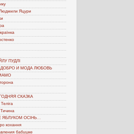
ику
 Людмили Яцури
ки
ра
країнка
остенко
ЛУ ПУДЛІ
 ДОБРО И МОДА ЛЮБОВЬ
МАМО
торона
ГОДНЯЯ СКАЗКА
Теліга
 Тичина
Е ЯБЛУКОМ ОСІНЬ…
про кохання
авления бабушке