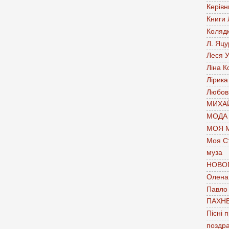
Керівн
Книги
Коляд
Л. Яцу
Леся У
Ліна К
Лірика
Любов
МИХАЙ
МОДА
МОЯ 
Моя С
муза
НОВО
Олена 
Павло
ПАХН
Пісні 
поздр