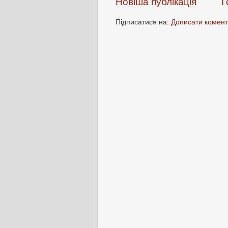
Новіша публікація
Г
Підписатися на:
Дописати комент