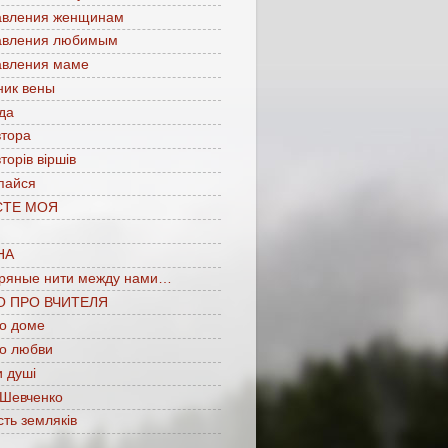
авления женщинам
авления любимым
авления маме
ник вены
да
втора
торів віршів
пайся
СТЕ МОЯ
НА
ряные нити между нами…
О ПРО ВЧИТЕЛЯ
 о доме
 о любви
 душі
 Шевченко
сть земляків