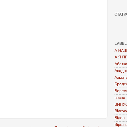
СТАТИ
LABEL
А НАШ
А Я П
Абетк
Асадо
Ахмат
Бродс
Верес
весна
ВИПУ
Відгол
Відео
Вірші в