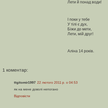
Лети й понад води!
І поки у тебе
У тілі є дух,
Біжи до мети,
Лети, мій друг!
Аліна 14 років.
1 коментар:
ttgitomir1997
22 лютого 2011 р. о 04:53
як на мене доволі непогано
Відповісти