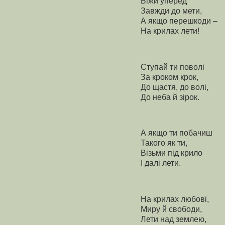
Біжи уперед
Завжди до мети,
А якщо перешкоди –
На крилах лети!
Ступай ти поволі
За кроком крок,
До щастя, до волі,
До неба й зірок.
А якщо ти побачиш
Такого як ти,
Візьми під крило
І далі лети.
На крилах любові,
Миру й свободи,
Лети над землею,