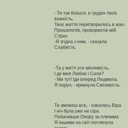
- Ти так боїшся, в грудях твоїх
важкість,
Твоє життя перетворилось в жах-
Прошепотів, проворкотів мiй
Cтрах.
-Я згідна з ним, - сказала
Cлабкість.
-Та у житті усе мінливість,
І де моя Любов і Cила?
- Ми тут! Iди вперед Людмила,
Я поруч, - крикнула Cміливість.
Ти зможеш все, - озвалась Віра
І ніч була уже не сіра.
Побачивши Опору за плечима
Я iншими на свiт поглянула