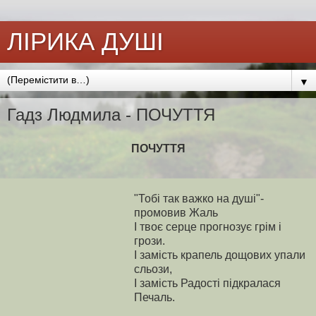
ЛІРИКА ДУШІ
▼
Гадз Людмила - ПОЧУТТЯ
ПОЧУТТЯ
"Тобі так важко на душі"-
промовив Жаль
І твоє серце прогнозує грім і
грози.
І замість крапель дощових упали
сльози,
І замість Радості пiдкралася
Печаль.