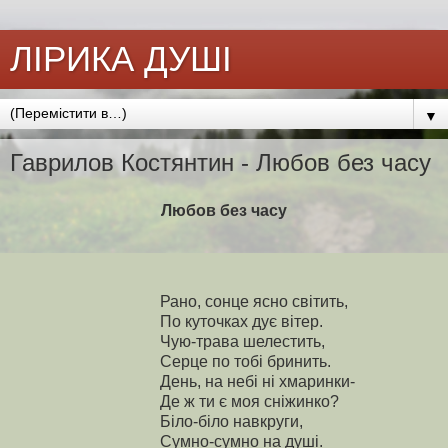
ЛІРИКА ДУШІ
▼
Гаврилов Костянтин - Любов без часу
Любов без часу
Рано, сонце ясно світить,
По куточках дує вітер.
Чую-трава шелестить,
Серце по тобі бринить.
День, на небі ні хмаринки-
Де ж ти є моя сніжинко?
Біло-біло навкруги,
Сумно-сумно на душі.