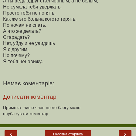
А ты ведь вдруг стал чорным, а не белым,
Не сумела тебя удержать,
Просто тебя не понять,
Как же это больна когото терять.
По ночам не спать,
А что же делать?
Старадать?
Нет, уйду и не увидишь
Я с другим,
Но почему?
Я тебя ненавижу...
Немає коментарів:
Дописати коментар
Примітка: лише член цього блогу може
опублікувати коментар.
‹
›
Головна сторінка