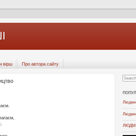
І
и вірш
Про автора сайту
ицтво
ПОПУЛ
Людми
наєм.
Людми
лагаєм,
.
ЛЮДМИ