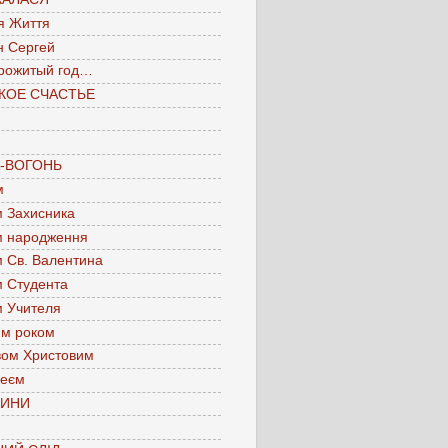
я Життя
н Сергей
рожитый год…
КОЕ СЧАСТЬЕ
А-ВОГОНЬ
м
м Захисника
м народження
м Св. Валентина
м Студента
м Учителя
им роком
вом Христовим
леєм
ЧИНИ