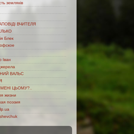
сть земляків
…
АПОВІДІ ВЧИТЕЛЯ
ЕЛЬКО
ія Блек
офское
 Іван
джерела
НИЙ ВАЛЬС
Я
ІМЕНІ ЦЬОМУ?..
ия жизни
кая поэзия
dp.ua
shevchuk