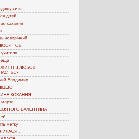
ідвідувачів
для дітей
про кохання
я
ць новорічний
НЮСЯ ТОБІ
 учителя
реща
 ЖИТТІ З ЛЮБОВІ
НАЄТЬСЯ
кий Владимир
ЛІЦЕЮ
БИНЕ КОХАННЯ
 марта
 СВЯТОГО ВАЛЕНТИНА
тей
ть метку
ЛИЛАСЯ…
КАЛАСЯ