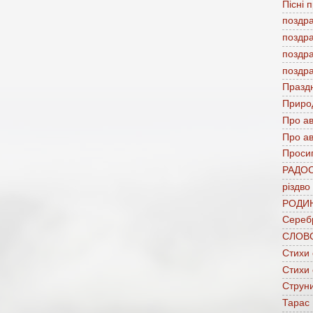
Пісні 
поздр
поздр
поздр
поздр
Празд
Приро
Про а
Про ав
Проси
РАДО
різдво
РОДИ
Сереб
СЛОВ
Стихи
Стихи
Струни
Тарас