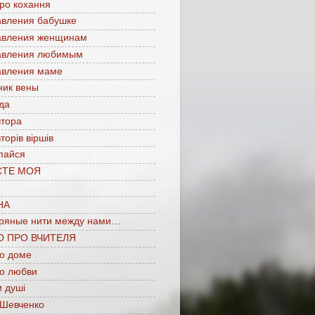
про кохання
авления бабушке
авления женщинам
авления любимым
авления маме
ник вены
да
втора
торів віршів
пайся
СТЕ МОЯ
НА
ряные нити между нами…
О ПРО ВЧИТЕЛЯ
 о доме
 о любви
 душі
 Шевченко