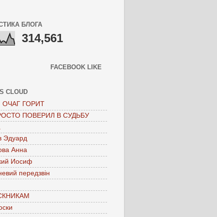
СТИКА БЛОГА
314,561
FACEBOOK LIKE
S CLOUD
 ОЧАГ ГОРИТ
РОСТО ПОВЕРИЛ В СУДЬБУ
а
в Эдуард
ова Анна
кий Иосиф
невий передзвін
СКНИКАМ
оски