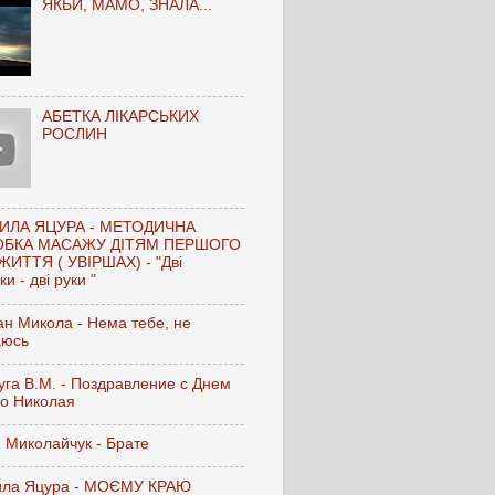
ЯКБИ, МАМО, ЗНАЛА...
АБЕТКА ЛІКАРСЬКИХ
РОСЛИН
ИЛА ЯЦУРА - МЕТОДИЧНА
ОБКА МАСАЖУ ДІТЯМ ПЕРШОГО
ЖИТТЯ ( УВІРШАХ) - "Дві
и - дві руки "
н Микола - Нема тебе, не
аюсь
га В.М. - Поздравление с Днем
го Николая
 Миколайчук - Брате
ла Яцура - МОЄМУ КРАЮ