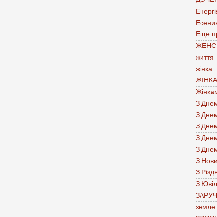
Енергі
Есени
Еще п
ЖЕНС
життя
жінка
ЖІНК
Жінка
З Дне
З Дне
З Дне
З Дне
З Дне
З Нов
З Різд
З Юві
ЗАРУ
земле