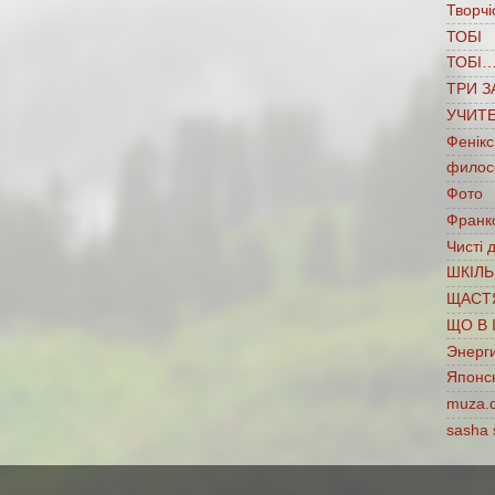
Творчі
ТОБІ
ТОБІ
ТРИ З
УЧИТ
Фенікс
филос
Фото
Франко
Чисті 
ШКІЛЬ
ЩАСТ
ЩО В 
Энерг
Японс
muza.
sasha 