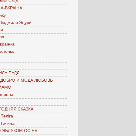
ИЙ СЛІД
А-ВКРАЇНА
ику
 Людмили Яцури
ки
ра
країнка
остенко
ЛУ ПУДЛІ
 ДОБРО И МОДА ЛЮБОВЬ
МАМО
торона
ГОДНЯЯ СКАЗКА
Теліга
 Тичина
Е ЯБЛУКОМ ОСІНЬ…