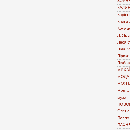
ЗОРЯН
КАЛИН
Керівн
Книги
Коляд
Л. Яцу
Леся У
Ліна К
Лірика
Любов
МИХАЙ
МОДА
МОЯ 
Моя С
муза
НОВО
Олена 
Павло
ПАХН