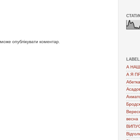
СТАТИ
 може опублікувати коментар.
LABEL
А НАШ
А Я П
Абетк
Асадо
Ахмат
Бродс
Верес
весна
ВИПУ
Відгол