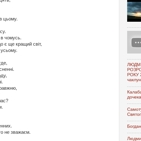
дять,
 в цьому.
су.
 в чомусь.
о є ще кращий світ,
 усьому.
уде,
ЛЮДМ
сненні.
РОЗР
РОКУ 
ду,
чаклунк
і.
правжню,
Калаба
дочек
нас?
м.
Самоту
Свято
енних.
Богдан
то не зважаєм.
Людми