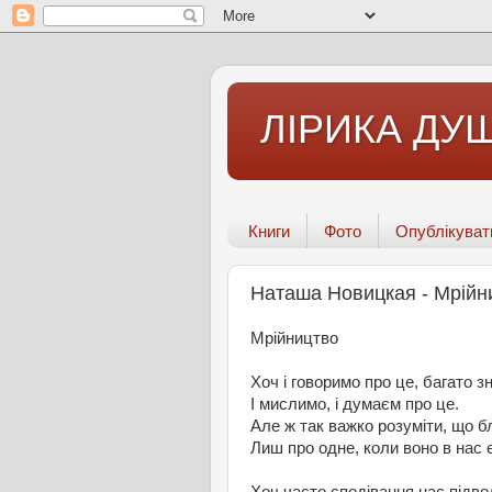
ЛІРИКА ДУШ
Книги
Фото
Опублікуват
Наташа Новицкая - Мрійн
Мрійництво
Хоч і говоримо про це, багато з
І мислимо, і думаєм про це.
Але ж так важко розуміти, що б
Лиш про одне, коли воно в нас є