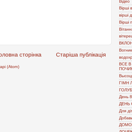
Відео
Вірші в
вірші 
Вірші 
Вітанн
вітере
ВКЛО
Вогник
оловна сторінка
Старіша публікація
водох
ВСЕ В
арі (Atom)
ПОЧИ
Высоц
ГІМН 
ГОЛУ
День 8
ДЕНЬ
Для ді
Добави
ДОМО
ДОЧЕ