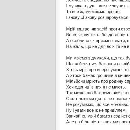
Хоч часто сподівання нас підво
І музика в душі вже не звучить.
Та все ж, ми мріємо про це.
І знову...І знову розчаровуємся
Мрійництво, як засіб проти стре
Воно, як вічність, бездоганність
А особливо як приємно знати, щ
На жаль, що не для всіх та не в
Ми мріємо з думками, що так б
Що здійсняться бажання нездій
Хтось мріє про всерозуміння лю
А хтось бажає грошиків в кишен
Мільйони мріють про родину с
Хоч одиниці з них її не мають.
Так може, що бажаємо вже є в 
Ось тільки ми цього не помічає
Не розуміємо, що все можливо.
Ну і уваги все ж не приділяєм.
Звичайно, мрій багато нездійсн
Але на більшість з них ми прос