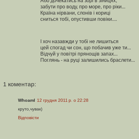
Або дочекатись на зорі в зіницях,
забути про воду, про море, про ріки...
Країна нірвани, слонів і кориці
сниться тобі, опустивши повіки....
І хоч назавжди у тобі не лишиться
цей спогад чи сон, що побачив уже ти...
Відчуй у повітрі прянощів запах...
Поглянь - на руці залишились браслети...
1 коментар:
WhoamI
12 грудня 2011 р. о 22:28
круто,чувак)
Відповісти