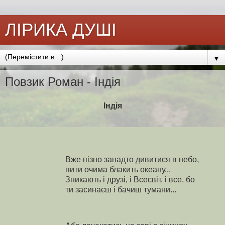
ЛІРИКА ДУШІ
▼
Повзик Роман - Індія
Індія
Вже пізно занадто дивитися в небо,
пити очима блакить океану...
Зникають і друзі, і Всесвіт, і все, бо
ти засинаєш і бачиш тумани...