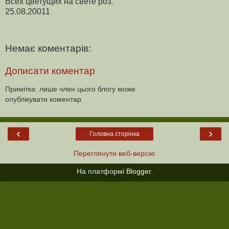
Всех цветущих на свете роз.
25.08.20011
Немає коментарів:
Дописати коментар
Примітка: лише член цього блогу може
опублікувати коментар.
‹
›
Головна сторінка
Переглянути веб-версію
На платформі
Blogger
.