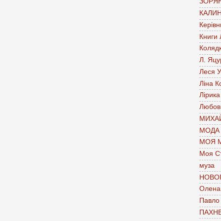
ЗОРЯН
КАЛИН
Керівн
Книги
Коляд
Л. Яцу
Леся У
Ліна К
Лірика
Любов
МИХАЙ
МОДА
МОЯ 
Моя С
муза
НОВО
Олена 
Павло
ПАХН