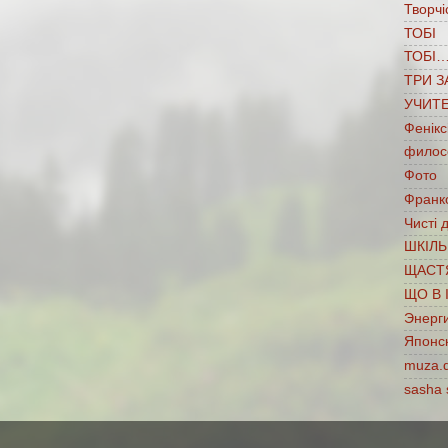
Творчі
ТОБІ
ТОБІ
ТРИ З
УЧИТ
Фенікс
филос
Фото
Франко
Чисті 
ШКІЛЬ
ЩАСТ
ЩО В 
Энерг
Японс
muza.
sasha 