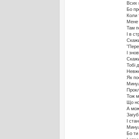
Всих 
Бо пр
Коли 
Мене 
Там п
І в с
Скажи
"Пере
І зно
Скажи
Тобі 
Невже
Як по
Минул
Прокл
Тож м
Що но
А мож
Загуб
І ста
Минул
Бо ти