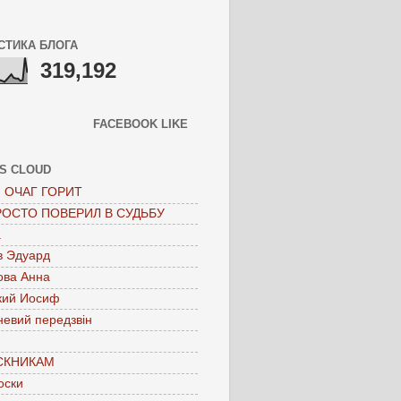
СТИКА БЛОГА
319,192
FACEBOOK LIKE
S CLOUD
 ОЧАГ ГОРИТ
РОСТО ПОВЕРИЛ В СУДЬБУ
а
в Эдуард
ова Анна
кий Иосиф
невий передзвін
СКНИКАМ
оски