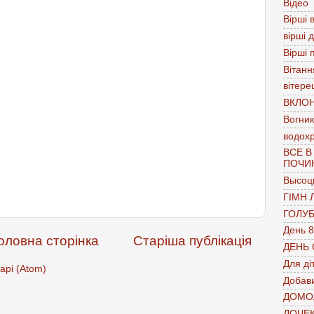
Відео
Вірші в
вірші 
Вірші 
Вітанн
вітере
ВКЛО
Вогник
водох
ВСЕ В
ПОЧИ
Высоц
ГІМН 
ГОЛУ
День 8
оловна сторінка
Старіша публікація
ДЕНЬ
Для ді
арі (Atom)
Добави
ДОМО
ДОЧЕ