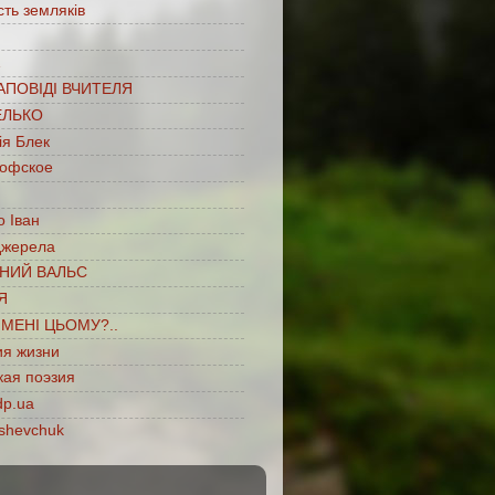
сть земляків
…
АПОВІДІ ВЧИТЕЛЯ
ЕЛЬКО
ія Блек
офское
 Іван
джерела
НИЙ ВАЛЬС
Я
ІМЕНІ ЦЬОМУ?..
ия жизни
кая поэзия
dp.ua
shevchuk