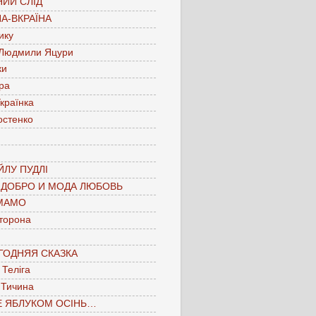
ИЙ СЛІД
А-ВКРАЇНА
ику
 Людмили Яцури
ки
ра
країнка
остенко
ЛУ ПУДЛІ
 ДОБРО И МОДА ЛЮБОВЬ
МАМО
торона
ГОДНЯЯ СКАЗКА
Теліга
 Тичина
Е ЯБЛУКОМ ОСІНЬ…