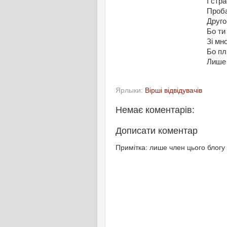
І стра
Проба
Друго
Бо ти
Зі мн
Бо пл
Лише 
Ярлыки:
Вірші відвідувачів
Немає коментарів:
Дописати коментар
Примітка: лише член цього блогу