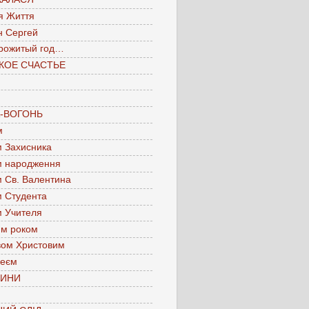
я Життя
н Сергей
рожитый год…
КОЕ СЧАСТЬЕ
А-ВОГОНЬ
м
м Захисника
м народження
м Св. Валентина
м Студента
м Учителя
им роком
вом Христовим
леєм
ЧИНИ