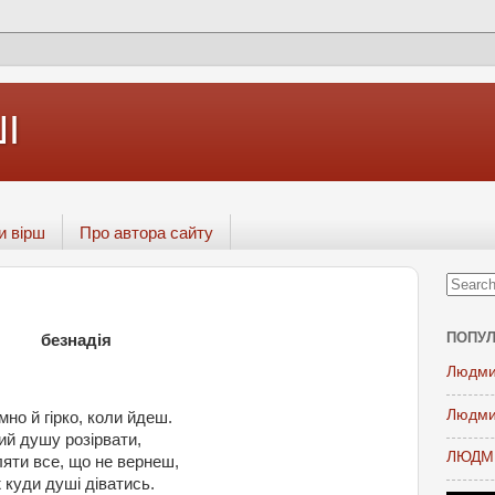
І
и вірш
Про автора сайту
ПОПУЛ
безнадія
Людми
Людми
мно й гірко, коли йдеш.
ий душу розірвати,
ЛЮДМИ
яти все, що не вернеш,
 куди душі діватись.