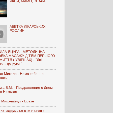
ЯКБИ, МАМО, ЗНАЛА...
АБЕТКА ЛІКАРСЬКИХ
РОСЛИН
ИЛА ЯЦУРА - МЕТОДИЧНА
ОБКА МАСАЖУ ДІТЯМ ПЕРШОГО
ЖИТТЯ ( УВІРШАХ) - "Дві
и - дві руки "
н Микола - Нема тебе, не
аюсь
га В.М. - Поздравление с Днем
го Николая
 Миколайчук - Брате
ла Яцура - МОЄМУ КРАЮ