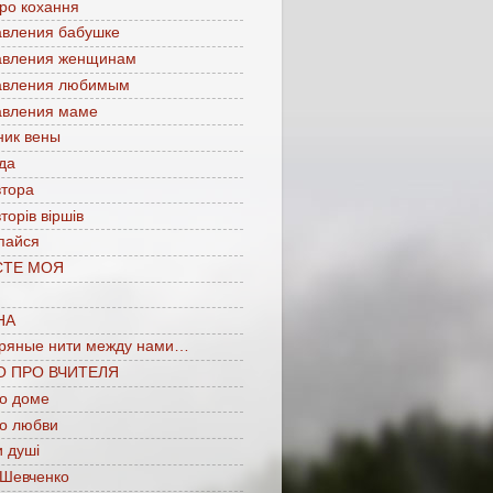
про кохання
авления бабушке
авления женщинам
авления любимым
авления маме
ник вены
да
втора
торів віршів
пайся
СТЕ МОЯ
НА
ряные нити между нами…
О ПРО ВЧИТЕЛЯ
 о доме
 о любви
 душі
 Шевченко