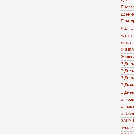
Енергі
Есени
Еще п
ЖЕНС
життя
жінка
ЖІНК
Жінка
З Дне
З Дне
З Дне
З Дне
З Дне
З Нов
З Різд
З Юві
ЗАРУ
земле