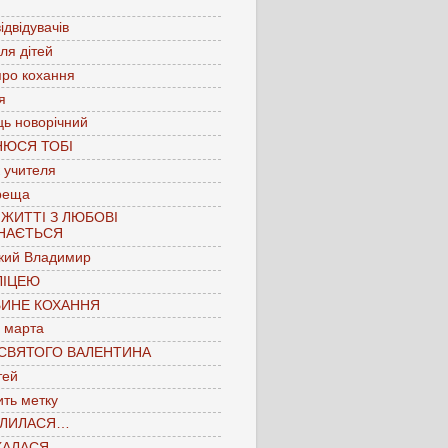
ідвідувачів
для дітей
про кохання
я
ць новорічний
НЮСЯ ТОБІ
 учителя
реща
 ЖИТТІ З ЛЮБОВІ
НАЄТЬСЯ
кий Владимир
ЛІЦЕЮ
БИНЕ КОХАННЯ
 марта
 СВЯТОГО ВАЛЕНТИНА
тей
ть метку
ЛИЛАСЯ…
КАЛАСЯ