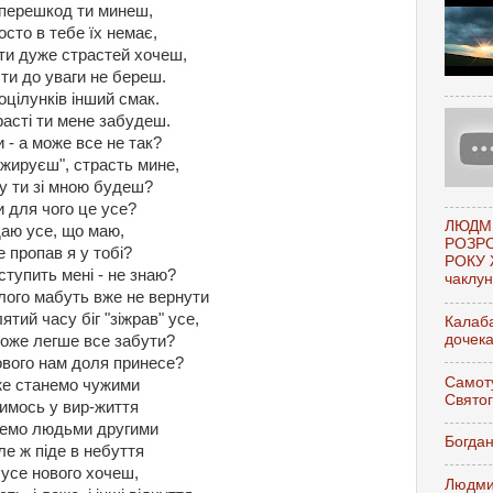
перешкод ти минеш,
осто в тебе їх немає,
ти дуже страстей хочеш,
ти до уваги не береш.
оцілунків інший смак.
трасті ти мене забудеш.
 - а може все не так?
жируєш", страсть мине,
ву ти зі мною будеш?
 для чого це усе?
ЛЮДМ
даю усе, що маю,
РОЗР
 пропав я у тобі?
РОКУ 
ступить мені - не знаю?
чаклунк
ого мабуть вже не вернути
ятий часу біг "зіжрав" усе,
Калаба
дочек
оже легше все забути?
вого нам доля принесе?
Самоту
е станемо чужими
Свято
имось у вир-життя
немо людьми другими
Богдан
е ж піде в небуття
 усе нового хочеш,
Людми