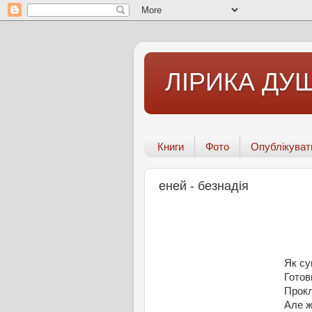
ЛІРИКА ДУШ
Книги
Фото
Опублікуват
еней - безнадія
Як су
Готов
Прокл
Але ж