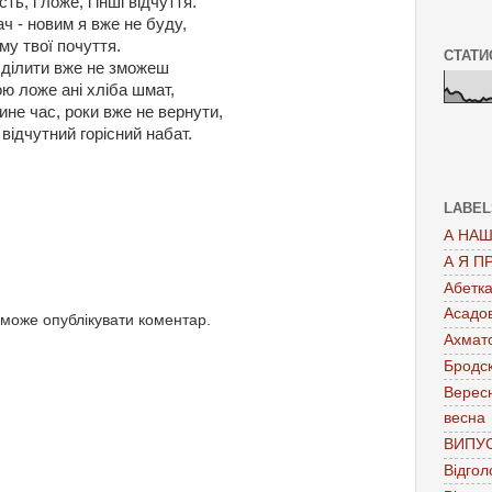
сть, і ложе, і інші відчуття.
ч - новим я вже не буду,
му твої почуття.
СТАТИ
 ділити вже не зможеш
ою ложе ані хліба шмат,
ине час, роки вже не вернути,
відчутний горісний набат.
LABEL
А НАШ
А Я П
Абетк
Асадо
 може опублікувати коментар.
Ахмат
Бродс
Верес
весна
ВИПУ
Відгол