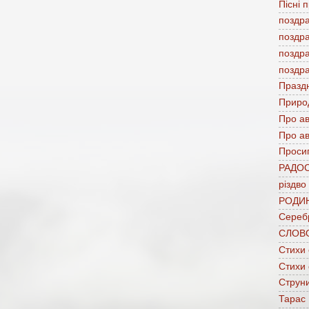
Пісні 
поздр
поздр
поздр
поздр
Празд
Приро
Про а
Про ав
Проси
РАДО
різдво
РОДИ
Сереб
СЛОВ
Стихи
Стихи
Струни
Тарас