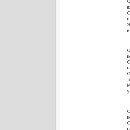
С
в
С
в
Я
в
С
к
С
н
С
т
М
у
С
к
С
н