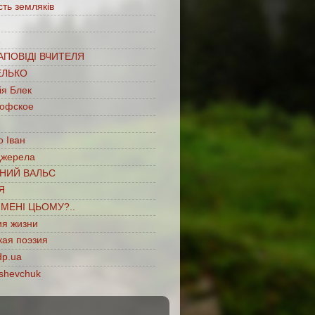
сть земляків
…
АПОВІДІ ВЧИТЕЛЯ
ЕЛЬКО
ія Блек
офское
 Іван
джерела
НИЙ ВАЛЬС
Я
ІМЕНІ ЦЬОМУ?..
ия жизни
кая поэзия
dp.ua
shevchuk