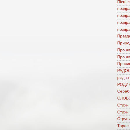
Пісні 
поздр
поздр
поздр
поздр
Празд
Приро
Про а
Про ав
Проси
РАДО
різдво
РОДИ
Сереб
СЛОВ
Стихи
Стихи
Струни
Тарас