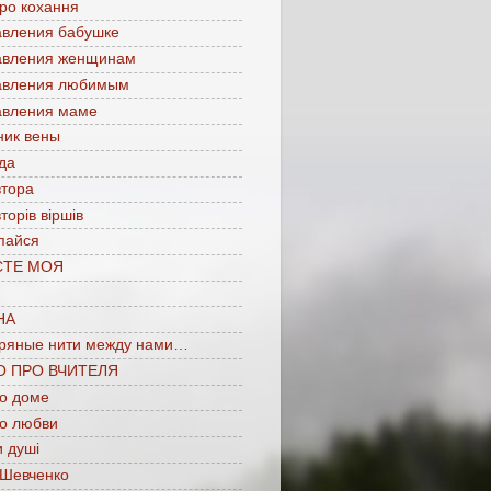
про кохання
авления бабушке
авления женщинам
авления любимым
авления маме
ник вены
да
втора
торів віршів
пайся
СТЕ МОЯ
НА
ряные нити между нами…
О ПРО ВЧИТЕЛЯ
 о доме
 о любви
 душі
 Шевченко