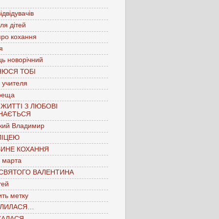
ідвідувачів
для дітей
про кохання
я
ць новорічний
НЮСЯ ТОБІ
 учителя
реща
 ЖИТТІ З ЛЮБОВІ
НАЄТЬСЯ
кий Владимир
ЛІЦЕЮ
БИНЕ КОХАННЯ
 марта
 СВЯТОГО ВАЛЕНТИНА
тей
ть метку
ЛИЛАСЯ…
КАЛАСЯ