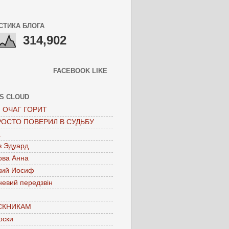
СТИКА БЛОГА
314,902
FACEBOOK LIKE
S CLOUD
 ОЧАГ ГОРИТ
РОСТО ПОВЕРИЛ В СУДЬБУ
а
в Эдуард
ова Анна
кий Иосиф
невий передзвін
СКНИКАМ
оски