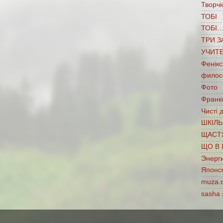
Творчі
ТОБІ
ТОБІ
ТРИ З
УЧИТ
Фенікс
филос
Фото
Франко
Чисті 
ШКІЛЬ
ЩАСТ
ЩО В 
Энерг
Японс
muza.
sasha 