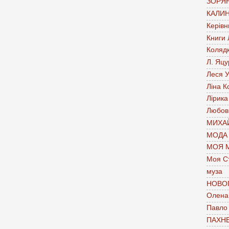
ЗОРЯН
КАЛИН
Керівн
Книги
Коляд
Л. Яцу
Леся У
Ліна К
Лірика
Любов
МИХАЙ
МОДА
МОЯ 
Моя С
муза
НОВО
Олена 
Павло
ПАХН