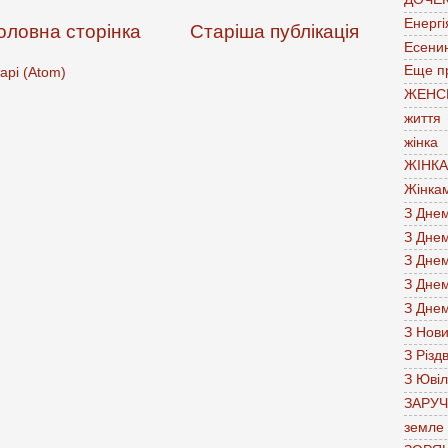
Енергі
оловна сторінка
Старіша публікація
Есени
Еще п
арі (Atom)
ЖЕНС
життя
жінка
ЖІНК
Жінка
З Дне
З Дне
З Дне
З Дне
З Дне
З Нов
З Різд
З Юві
ЗАРУ
земле