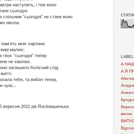
автра наступить, і теж воно
тане сьогодні.
СТАТИ
а спільним "сьогодні" не стане воно
же ніколи.
 пам'ять моя- картини
 вирі малює.
а твоє "сьогодні" тепер
LABEL
ене не хвилює.
А НАШ
оно залишило болісний слід
А Я П
 житті.
Абетк
охала тебе, та вибач тепер,
и чужі...
Асадо
Ахмат
Бродс
5 вересня 2011 рік Rockвишенька
Верес
весна
ВИПУ
Відгол