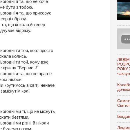
ьогодні я та, що не хоче
же бути з тобою.
ьогодні я та, що приховує
 серці образу.
 та, що кохала й тепер
ідчуває відразу.
ьогодні ти той, кого просто
охала колись.
ЛЮДМ
ьогодні ти той, кому вже
РОЗР
е крикну "Вернись!"
РОКУ 
чаклунк
ьогодні я та, що не прагне
воєї любові.
Калаба
и крутимось в світі, неначе
дочек
 замкнутім колі.
Самоту
Свято
ьогодні ми ті, що не можуть
Богдан
охати безтями.
ьогодні ми різні, й ніколи
Людми
е будемо разом.