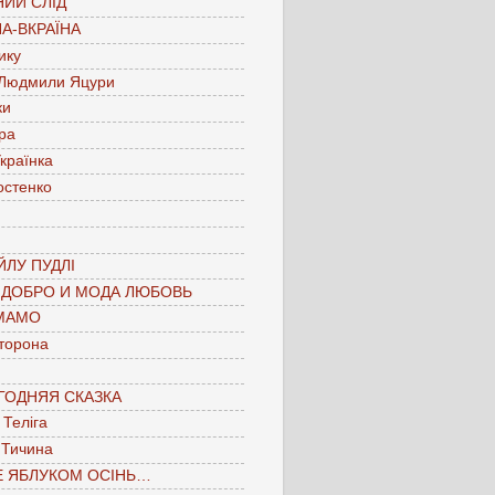
ИЙ СЛІД
А-ВКРАЇНА
ику
 Людмили Яцури
ки
ра
країнка
остенко
ЛУ ПУДЛІ
 ДОБРО И МОДА ЛЮБОВЬ
МАМО
торона
ГОДНЯЯ СКАЗКА
Теліга
 Тичина
Е ЯБЛУКОМ ОСІНЬ…