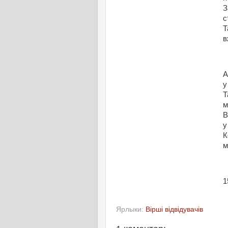
З
с
Т
в
А
у
Т
м
В
у
К
м
1
Ярлыки:
Вірші відвідувачів