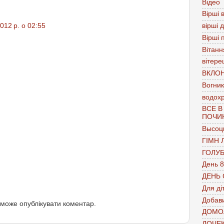
Відео
Вірші в
012 р. о 02:55
вірші 
Вірші 
Вітанн
вітере
ВКЛО
Вогник
водох
ВСЕ В
ПОЧИ
Высоц
ГІМН 
ГОЛУ
День 8
ДЕНЬ
Для ді
Добави
 може опублікувати коментар.
ДОМО
ДОЧЕ