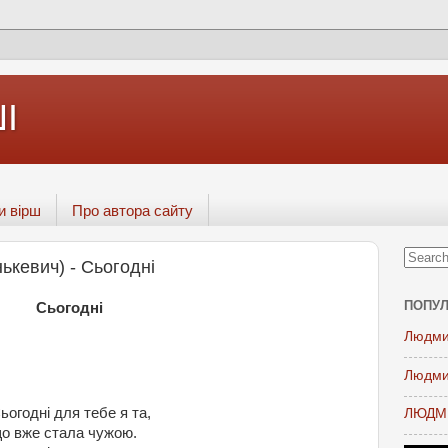
І
и вірш
Про автора сайту
ькевич) - Сьогодні
ПОПУЛ
Сьогодні
Людми
Людми
ьогодні для тебе я та,
ЛЮДМИ
о вже стала чужою.