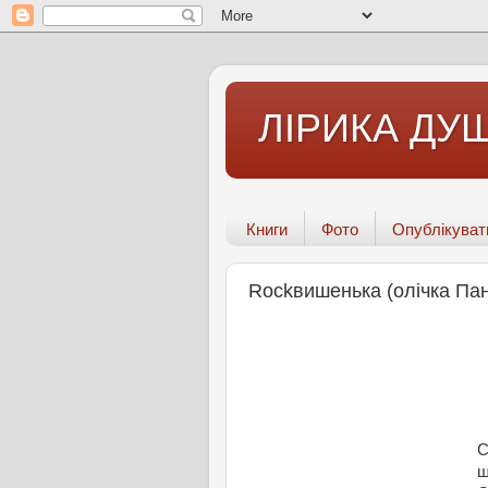
ЛІРИКА ДУШ
Книги
Фото
Опублікуват
Rockвишенька (олічка Пан
С
щ