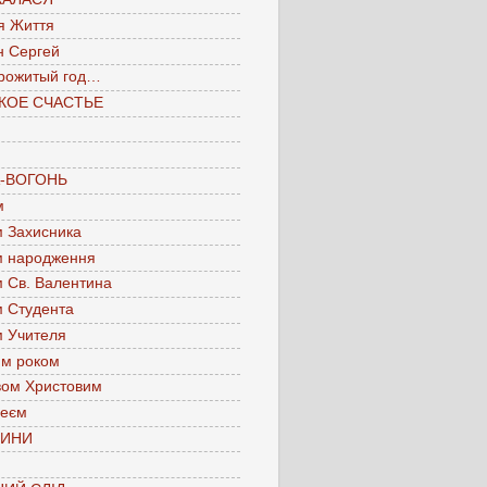
я Життя
н Сергей
рожитый год…
КОЕ СЧАСТЬЕ
А-ВОГОНЬ
м
м Захисника
м народження
м Св. Валентина
м Студента
м Учителя
им роком
вом Христовим
леєм
ЧИНИ