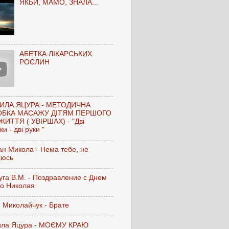
ЯКБИ, МАМО, ЗНАЛА...
АБЕТКА ЛІКАРСЬКИХ
РОСЛИН
ИЛА ЯЦУРА - МЕТОДИЧНА
ОБКА МАСАЖУ ДІТЯМ ПЕРШОГО
ЖИТТЯ ( УВІРШАХ) - "Дві
и - дві руки "
н Микола - Нема тебе, не
аюсь
га В.М. - Поздравление с Днем
го Николая
 Миколайчук - Брате
ла Яцура - МОЄМУ КРАЮ