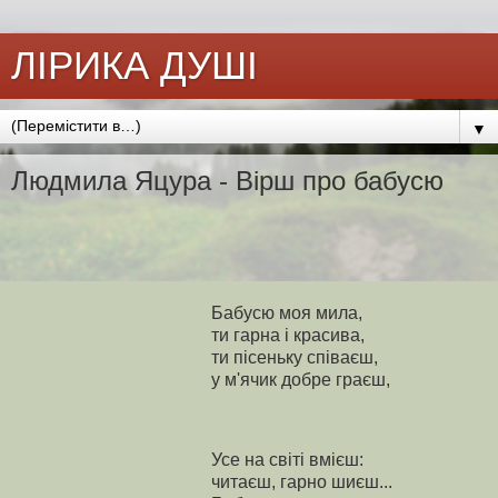
ЛІРИКА ДУШІ
▼
Людмила Яцура - Вірш про бабусю
Бабусю моя мила,
ти гарна і красива,
ти пісеньку співаєш,
у м'ячик добре граєш,
Усе на світі вмієш:
читаєш, гарно шиєш...