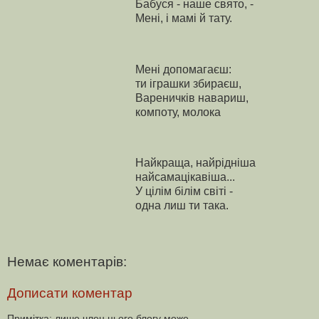
Бабуся - наше свято, -
Мені, і мамі й тату.
Мені допомагаєш:
ти іграшки збираєш,
Вареничків навариш,
компоту, молока
Найкраща, найрідніша
найсамацікавіша...
У цілім білім світі -
одна лиш ти така.
Немає коментарів:
Дописати коментар
Примітка: лише член цього блогу може