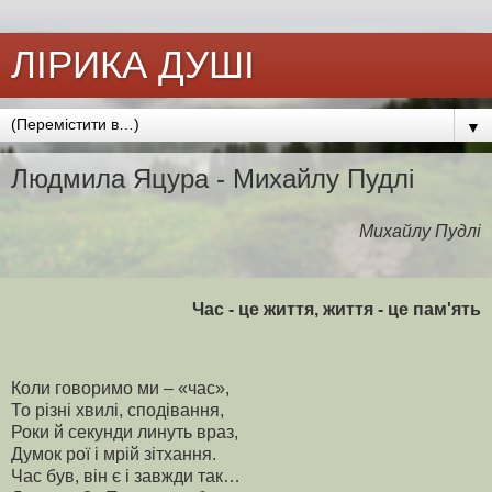
ЛІРИКА ДУШІ
▼
Людмила Яцура - Михайлу Пудлі
Михайлу Пудлі
Час - це життя, життя - це пам'ять
Коли говоримо ми – «час»,
То різні хвилі, сподівання,
Роки й секунди линуть враз,
Думок рої і мрій зітхання.
Час був, він є і завжди так…