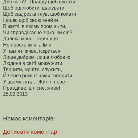
Для чого?.. Правду щоб шукати,
Щоб рід любити, шанувати,
Щоб сад розквітнув, щоб кохати
І долю щоб свою знайти
В житті, в якому промінь ти.
Чи справді гасне зірка, чи сія?.
Далека мрія – зоряниця…
Не просто ім’я, а Ім’я
У пам’яті живе, іскриться.
Лише добром, лише любов’ю
Людина в світі може жити,
Творити, мріяти, служити,
Й через роки із нами говорити…
У цьому суть… Життя нове.
Правдиве, цілісне, живе!
25.02.2013
Немає коментарів:
Дописати коментар