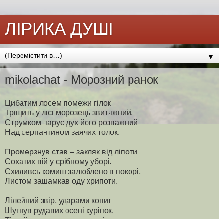
ЛІРИКА ДУШІ
▼
mikolachat - Морозний ранок
Цибатим лосем помежи гілок
Тріщить у лісі морозець звитяжний.
Струмком парує дух його розважний
Над серпантином заячих толок.
Промерзнув став – закляк від ліпоти
Сохатих вій у срібному уборі.
Схиливсь комиш залюблено в покорі,
Листом зашамкав оду хрипоти.
Лілейний звір, ударами копит
Шугнув рудавих осені куріпок.