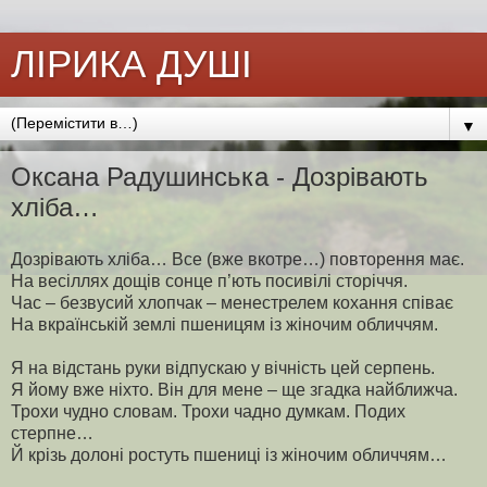
ЛІРИКА ДУШІ
▼
Оксана Радушинська - Дозрівають
хліба…
Дозрівають хліба… Все (вже вкотре…) повторення має.
На весіллях дощів сонце п’ють посивілі сторіччя.
Час – безвусий хлопчак – менестрелем кохання співає
На вкраїнській землі пшеницям із жіночим обличчям.
Я на відстань руки відпускаю у вічність цей серпень.
Я йому вже ніхто. Він для мене – ще згадка найближча.
Трохи чудно словам. Трохи чадно думкам. Подих
стерпне…
Й крізь долоні ростуть пшениці із жіночим обличчям…