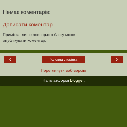
Немає коментарів:
Дописати коментар
Примітка: лише член цього блогу може
опублікувати коментар.
‹
›
Головна сторінка
Переглянути веб-версію
На платформі
Blogger
.