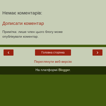
Немає коментарів:
Дописати коментар
Примітка: лише член цього блогу може
опублікувати коментар.
‹
›
Головна сторінка
Переглянути веб-версію
На платформі
Blogger
.