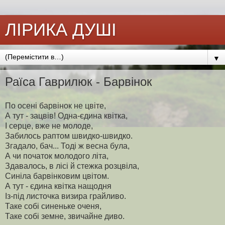
ЛІРИКА ДУШІ
▼
Раїса Гаврилюк - Барвінок
По осені барвінок не цвіте,
А тут - зацвів! Одна-єдина квітка,
І серце, вже не молоде,
Забилось раптом швидко-швидко.
Згадало, бач... Тоді ж весна була,
А чи початок молодого літа,
Здавалось, в лісі й стежка розцвіла,
Синіла барвінковим цвітом.
А тут - єдина квітка нащодня
Із-під листочка визира грайливо.
Таке собі синеньке оченя,
Таке собі земне, звичайне диво.