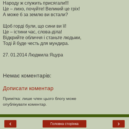
Народу ж служить присягали!!!
Це – лихо, почуйте! Великий це гріх!
А може б за землю ви встали?
Щоб горді були, що сини ви її!
Це – істини час, слова-діла!
Відкрийте обличчя і станьте людьми,
Тоді й буде честь для мундира.
27. 01.2014 Людмила Яцура
Немає коментарів:
Дописати коментар
Примітка: лише член цього блогу може
опублікувати коментар.
‹
›
Головна сторінка