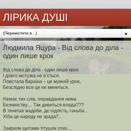
ЛІРИКА ДУШІ
▼
Людмила Яцура - Від слова до діла -
один лише крок
Від слова до діла - один лише крок
І довго мотузка не в’ється.
Повстала Вкраїна – це мужній урок,
Безслідно все це не минеться.
Немає тих слів, оправдання нема
Безчинству… Так дивиться влада???
В тенетах жадоби, де підлість, ганьба…
Хіба це народу не зрада?..
Закрили щитами тітушок отих…