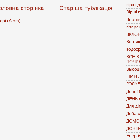
вірші 
оловна сторінка
Старіша публікація
Вірші 
Вітанн
арі (Atom)
вітере
ВКЛО
Вогник
водох
ВСЕ В
ПОЧИ
Высоц
ГІМН 
ГОЛУ
День 8
ДЕНЬ
Для ді
Добави
ДОМО
ДОЧЕ
Енергі