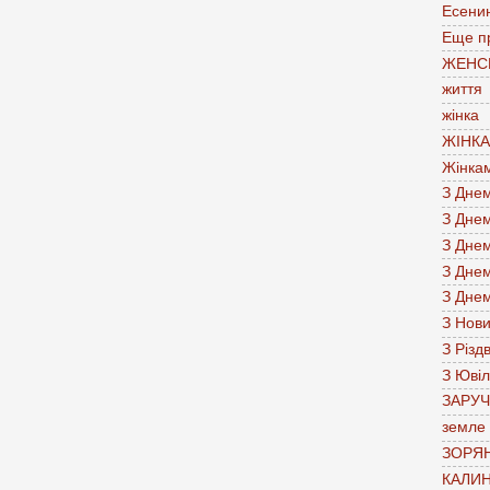
Есени
Еще п
ЖЕНС
життя
жінка
ЖІНК
Жінка
З Дне
З Дне
З Дне
З Дне
З Дне
З Нов
З Різд
З Юві
ЗАРУ
земле
ЗОРЯН
КАЛИН