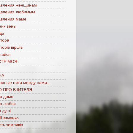
авления женщинам
авления любимым
авления маме
ник вены
да
втора
торів віршів
пайся
СТЕ МОЯ
НА
ряные нити между нами…
О ПРО ВЧИТЕЛЯ
 о доме
 о любви
 душі
 Шевченко
сть земляків