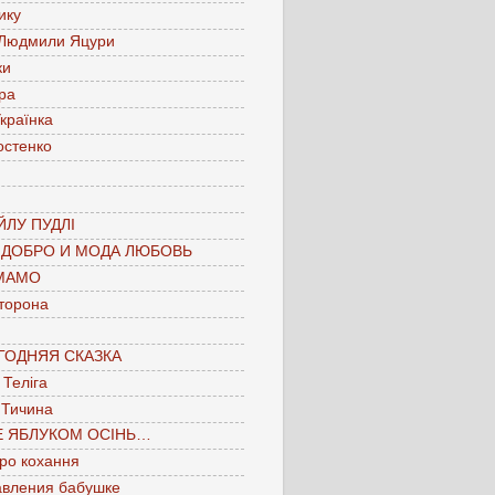
ику
 Людмили Яцури
ки
ра
країнка
остенко
ЛУ ПУДЛІ
 ДОБРО И МОДА ЛЮБОВЬ
МАМО
торона
ГОДНЯЯ СКАЗКА
Теліга
 Тичина
Е ЯБЛУКОМ ОСІНЬ…
про кохання
авления бабушке