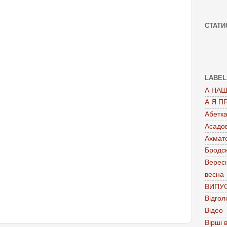
СТАТИ
LABEL
А НАШ
А Я П
Абетк
Асадо
Ахмат
Бродс
Верес
весна
ВИПУ
Відгол
Відео
Вірші в