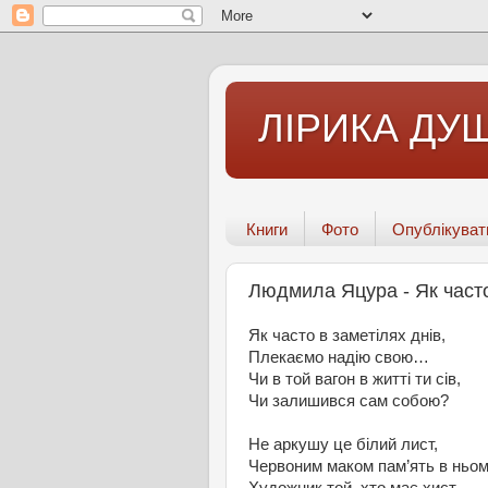
ЛІРИКА ДУШ
Книги
Фото
Опублікуват
Людмила Яцура - Як часто 
Як часто в заметілях днів,
Плекаємо надію свою…
Чи в той вагон в житті ти сів,
Чи залишився сам собою?
Не аркушу це білий лист,
Червоним маком пам’ять в нь