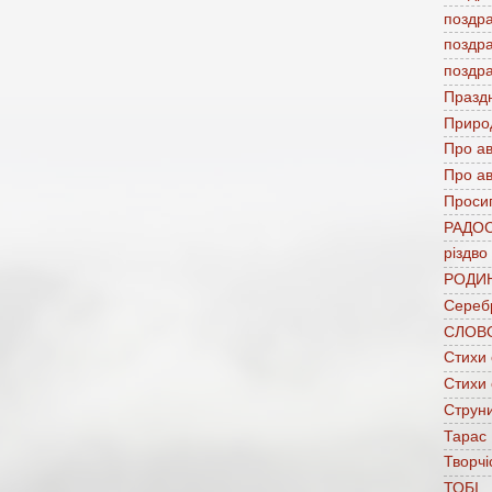
поздр
поздр
поздр
Празд
Приро
Про а
Про ав
Проси
РАДО
різдво
РОДИ
Сереб
СЛОВ
Стихи
Стихи
Струни
Тарас
Творчі
ТОБІ