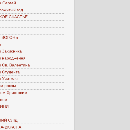
н Сергей
рожитый год…
КОЕ СЧАСТЬЕ
А-ВОГОНЬ
м
м Захисника
м народження
м Св. Валентина
м Студента
м Учителя
им роком
вом Христовим
леєм
ЧИНИ
ИЙ СЛІД
А-ВКРАЇНА