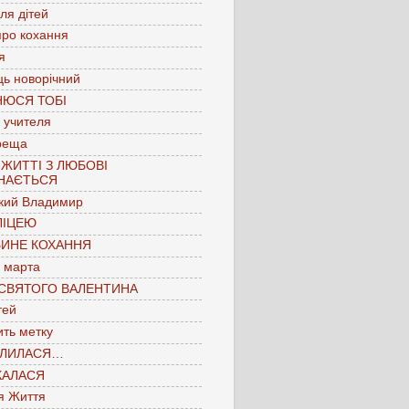
для дітей
про кохання
я
ць новорічний
НЮСЯ ТОБІ
 учителя
реща
 ЖИТТІ З ЛЮБОВІ
НАЄТЬСЯ
кий Владимир
ЛІЦЕЮ
БИНЕ КОХАННЯ
 марта
 СВЯТОГО ВАЛЕНТИНА
тей
ть метку
ЛИЛАСЯ…
КАЛАСЯ
я Життя