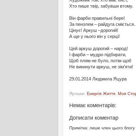
Художник той, хто має хист,
Хто пише твір, забувши втому.
Він фарби правильні бере!
За пензлем – райдуга смієтьс
Цінує! Аркуш –дорогий!
А ще у нього він у серці!
Цей аркуш дорогий – народ!
І фарби – мудро підбирати,
Щоб плям не було, потім щоб
Не викинути аркуш, не зім’яти!
29.01.2014 Людмила Яцура
Ярлыки:
Енергія Життя
,
Моя Сто
Немає коментарів:
Дописати коментар
Примітка: лише член цього блогу