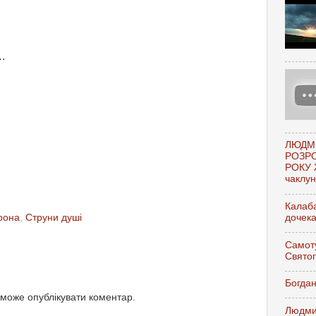
я…
ЛЮДМ
РОЗР
РОКУ 
чаклунк
Калаба
дочек
рона
,
Струни душі
Самоту
Свято
Богдан
 може опублікувати коментар.
Людми