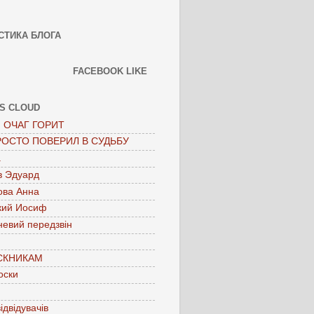
СТИКА БЛОГА
FACEBOOK LIKE
S CLOUD
 ОЧАГ ГОРИТ
РОСТО ПОВЕРИЛ В СУДЬБУ
а
в Эдуард
ова Анна
кий Иосиф
невий передзвін
СКНИКАМ
оски
ідвідувачів