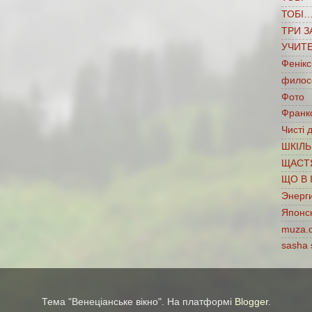
ТОБІ
ТРИ З
УЧИТ
Фенікс
филос
Фото
Франко
Чисті 
ШКІЛЬ
ЩАСТ
ЩО В 
Энерг
Японс
muza.
sasha 
Тема "Венеціанське вікно". На платформі
Blogger
.