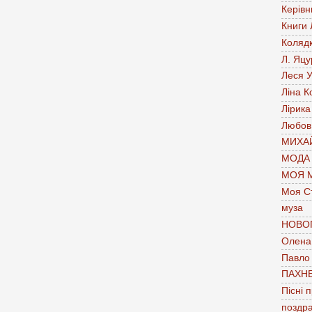
Керівн
Книги
Коляд
Л. Яцу
Леся У
Ліна К
Лірика
Любов
МИХАЙ
МОДА
МОЯ 
Моя С
муза
НОВО
Олена 
Павло
ПАХН
Пісні 
поздр