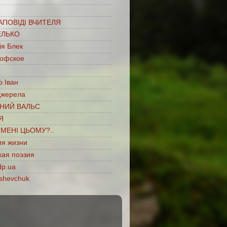
…
АПОВІДІ ВЧИТЕЛЯ
ЕЛЬКО
ія Блек
офское
 Іван
джерела
НИЙ ВАЛЬС
Я
ІМЕНІ ЦЬОМУ?..
ия жизни
кая поэзия
dp.ua
shevchuk