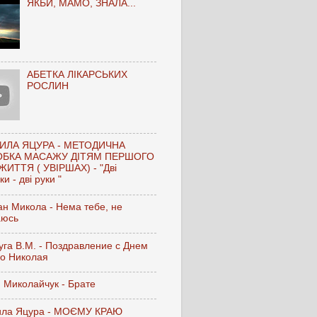
ЯКБИ, МАМО, ЗНАЛА...
АБЕТКА ЛІКАРСЬКИХ
РОСЛИН
ИЛА ЯЦУРА - МЕТОДИЧНА
ОБКА МАСАЖУ ДІТЯМ ПЕРШОГО
ЖИТТЯ ( УВІРШАХ) - "Дві
и - дві руки "
н Микола - Нема тебе, не
аюсь
га В.М. - Поздравление с Днем
го Николая
 Миколайчук - Брате
ла Яцура - МОЄМУ КРАЮ