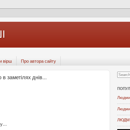
І
и вірш
Про автора сайту
в заметілях днів...
ПОПУЛ
Людми
Людми
ЛЮДМИ
ому…