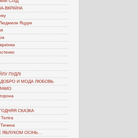
ИЙ СЛІД
А-ВКРАЇНА
ику
 Людмили Яцури
ки
ра
країнка
остенко
ЛУ ПУДЛІ
 ДОБРО И МОДА ЛЮБОВЬ
МАМО
торона
ГОДНЯЯ СКАЗКА
Теліга
 Тичина
Е ЯБЛУКОМ ОСІНЬ…