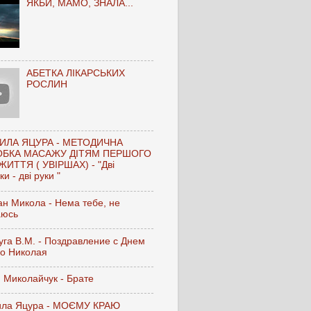
ЯКБИ, МАМО, ЗНАЛА...
АБЕТКА ЛІКАРСЬКИХ
РОСЛИН
ИЛА ЯЦУРА - МЕТОДИЧНА
ОБКА МАСАЖУ ДІТЯМ ПЕРШОГО
ЖИТТЯ ( УВІРШАХ) - "Дві
и - дві руки "
н Микола - Нема тебе, не
аюсь
га В.М. - Поздравление с Днем
го Николая
 Миколайчук - Брате
ла Яцура - МОЄМУ КРАЮ