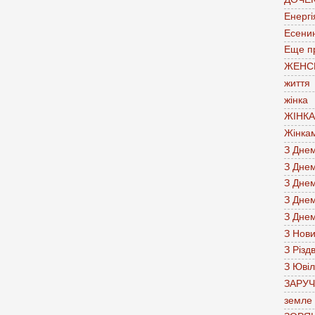
Енергі
Есени
Еще п
ЖЕНС
життя
жінка
ЖІНК
Жінка
З Дне
З Дне
З Дне
З Дне
З Дне
З Нов
З Різд
З Юві
ЗАРУ
земле