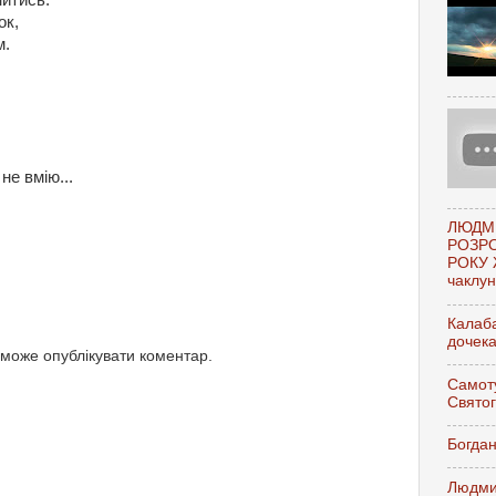
нитись.
ок,
м.
.
не вмію...
ЛЮДМ
РОЗР
РОКУ 
чаклунк
Калаба
дочек
 може опублікувати коментар.
Самоту
Свято
Богдан
Людми