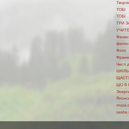
Творчі
ТОБІ
ТОБІ
ТРИ З
УЧИТ
Фенікс
филос
Фото
Франко
Чисті 
ШКІЛЬ
ЩАСТ
ЩО В 
Энерг
Японс
muza.
sasha 