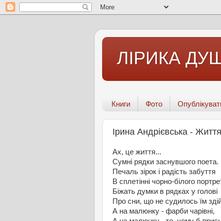
ЛІРИКА ДУШ
Книги
Фото
Опублікуват
Ірина Андрієвська - Житт
Ах, це життя...
Сумні рядки заснувшого поета.
Печаль зірок і радість забуття
В сплетінні чорно-білого портре
Біжать думки в рядках у голові
Про сни, що не судилось їм зді
А на малюнку - фарби чарівні,