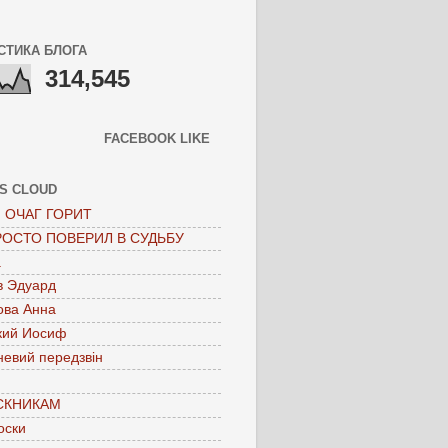
СТИКА БЛОГА
314,545
FACEBOOK LIKE
S CLOUD
 ОЧАГ ГОРИТ
РОСТО ПОВЕРИЛ В СУДЬБУ
а
в Эдуард
ова Анна
кий Иосиф
невий передзвін
СКНИКАМ
оски