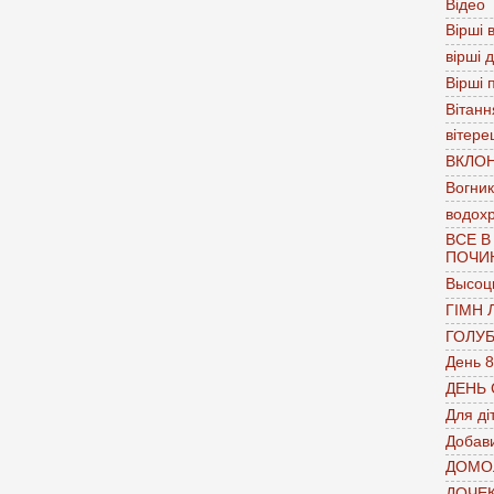
Відео
Вірші в
вірші 
Вірші 
Вітанн
вітере
ВКЛО
Вогник
водох
ВСЕ В
ПОЧИ
Высоц
ГІМН 
ГОЛУ
День 8
ДЕНЬ
Для ді
Добави
ДОМО
ДОЧЕ