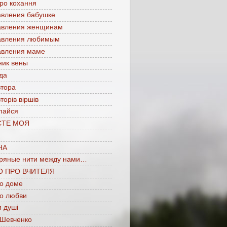
про кохання
авления бабушке
авления женщинам
авления любимым
авления маме
ник вены
да
втора
торів віршів
пайся
СТЕ МОЯ
НА
ряные нити между нами…
О ПРО ВЧИТЕЛЯ
 о доме
 о любви
 душі
 Шевченко