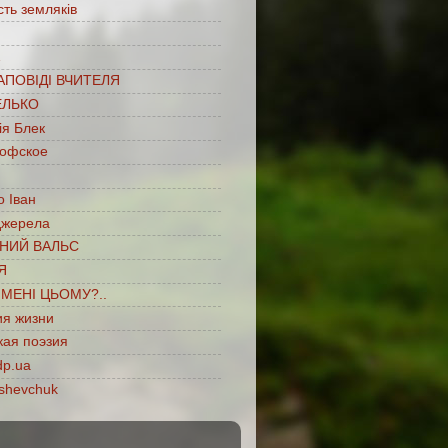
сть земляків
…
АПОВІДІ ВЧИТЕЛЯ
ЕЛЬКО
ія Блек
офское
 Іван
джерела
НИЙ ВАЛЬС
Я
ІМЕНІ ЦЬОМУ?..
ия жизни
кая поэзия
dp.ua
shevchuk