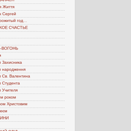
я Життя
н Сергей
рожитый год…
КОЕ СЧАСТЬЕ
А-ВОГОНЬ
м
м Захисника
м народження
м Св. Валентина
м Студента
м Учителя
им роком
вом Христовим
леєм
ЧИНИ