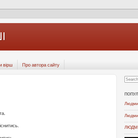
І
и вірш
Про автора сайту
я
ПОПУЛ
Людми
та.
Людми
йснитись.
ЛЮДМИ