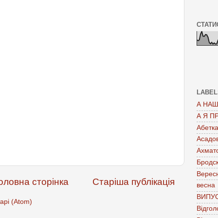
СТАТИ
LABEL
А НАШ
А Я П
Абетк
Асадо
Ахмат
Бродс
Верес
оловна сторінка
Старіша публікація
весна
ВИПУ
арі (Atom)
Відгол