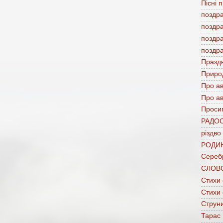
Пісні 
поздр
поздр
поздр
поздр
Празд
Приро
Про а
Про ав
Проси
РАДО
різдво
РОДИ
Сереб
СЛОВ
Стихи
Стихи
Струни
Тарас