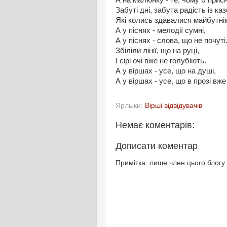
А на малюнку - те, чому б прис
Забуті дні, забута радість із каз
Які колись здавалися майбутні
А у піснях - мелодії сумні,
А у піснях - слова, що не почуті
Збіліли лінії, що на руці,
І сірі очі вже не голубіють.
А у віршах - усе, що на душі,
А у віршах - усе, що в прозі вже 
Ярлыки:
Вірші відвідувачів
Немає коментарів:
Дописати коментар
Примітка: лише член цього блогу