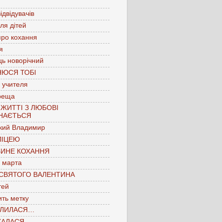
ідвідувачів
для дітей
про кохання
я
ць новорічний
НЮСЯ ТОБІ
 учителя
реща
 ЖИТТІ З ЛЮБОВІ
НАЄТЬСЯ
кий Владимир
ЛІЦЕЮ
БИНЕ КОХАННЯ
 марта
 СВЯТОГО ВАЛЕНТИНА
тей
ть метку
ЛИЛАСЯ…
КАЛАСЯ