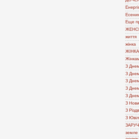
Енергі
Есени
Еще п
ЖЕНС
життя
жінка
ЖІНК
Жінка
З Дне
З Дне
З Дне
З Дне
З Дне
З Нов
З Різд
З Юві
ЗАРУ
земле