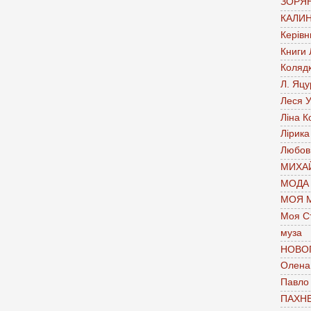
ЗОРЯН
КАЛИН
Керівн
Книги
Коляд
Л. Яцу
Леся У
Ліна К
Лірика
Любов
МИХАЙ
МОДА
МОЯ 
Моя С
муза
НОВО
Олена 
Павло
ПАХН