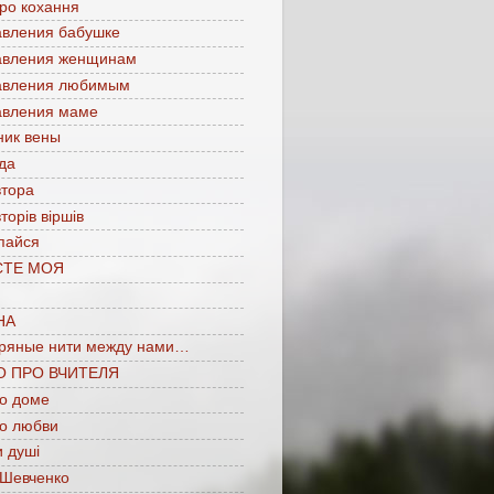
про кохання
авления бабушке
авления женщинам
авления любимым
авления маме
ник вены
да
втора
торів віршів
пайся
СТЕ МОЯ
НА
ряные нити между нами…
О ПРО ВЧИТЕЛЯ
 о доме
 о любви
 душі
 Шевченко