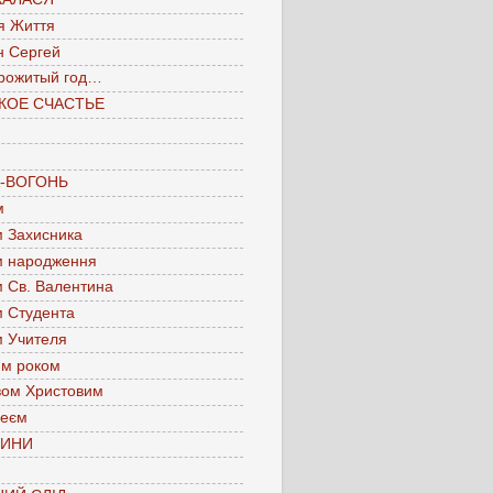
я Життя
н Сергей
рожитый год…
КОЕ СЧАСТЬЕ
А-ВОГОНЬ
м
м Захисника
м народження
м Св. Валентина
м Студента
м Учителя
им роком
вом Христовим
леєм
ЧИНИ