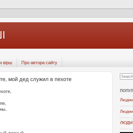
І
и вірш
Про автора сайту
те, мой дед служил в пехоте
ПОПУЛ
ехоте,
Людми
пе,
ны.
Людми
ЛЮДМИ