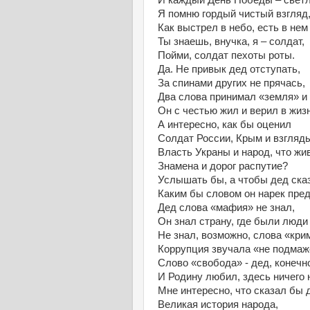
И каждый День Победы – светл
Я помню гордый чистый взгляд
Как выстрел в небо, есть в не
Ты знаешь, внучка, я – солдат,
Пойми, солдат пехоты роты.
Да. Не привык дед отступать,
За спинами других не прячась,
Два слова принимал «земля» и 
Он с честью жил и верил в жизн
А интересно, как бы оценил
Солдат России, Крым и взгляд
Власть Украны и народ, что жив
Знамена и дорог распутие?
Услышать бы, а чтобы дед ска
Каким бы словом он нарек пре
Дед слова «мафия» не знал,
Он знал страну, где были люди
Не знал, возможно, слова «кри
Коррупция звучала «не подм
Слово «свобода» - дед, конечно
И Родину любил, здесь ничего 
Мне интересно, что сказал бы 
Великая история народа,