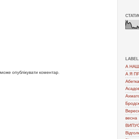
СТАТИ
LABEL
А НАШ
 може опублікувати коментар.
А Я П
Абетк
Асадо
Ахмат
Бродс
Верес
весна
ВИПУ
Відгол