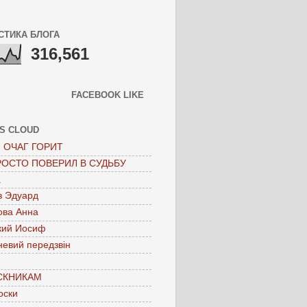
СТИКА БЛОГА
316,561
FACEBOOK LIKE
S CLOUD
 ОЧАГ ГОРИТ
РОСТО ПОВЕРИЛ В СУДЬБУ
а
в Эдуард
ова Анна
кий Иосиф
невий передзвін
СКНИКАМ
оски