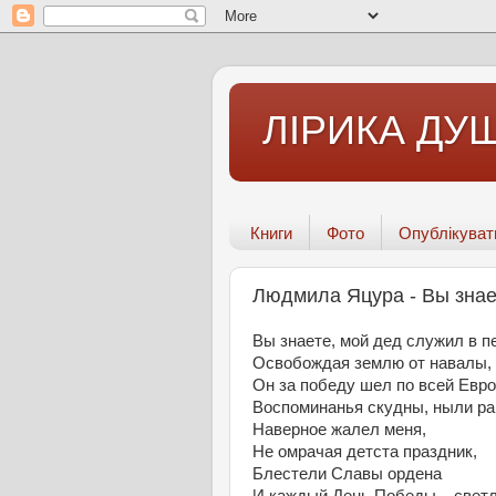
ЛІРИКА ДУШ
Книги
Фото
Опублікуват
Людмила Яцура - Вы знае
Вы знаете, мой дед служил в п
Освобождая землю от навалы,
Он за победу шел по всей Евро
Воспоминанья скудны, ныли ра
Наверное жалел меня,
Не омрачая детста праздник,
Блестели Славы ордена