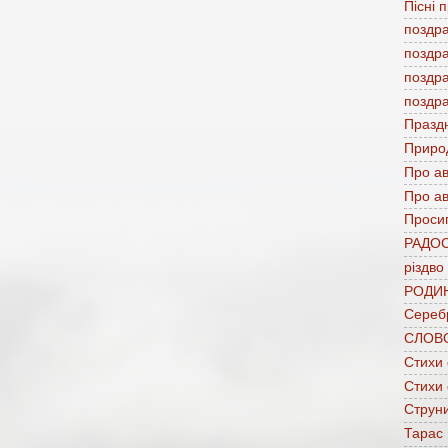
Пісні 
поздр
поздр
поздр
поздр
Празд
Приро
Про а
Про ав
Проси
РАДО
різдво
РОДИ
Сереб
СЛОВ
Стихи
Стихи
Струни
Тарас