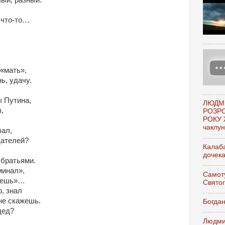
ый, разный.
,
м что-то…
«мать»,
ь, удачу.
ы Путина,
ЛЮДМ
,
РОЗР
РОКУ 
чаклунк
зал,
дателей?
Калаба
дочек
 братьями.
минал»,
Самоту
ажешь»…
Свято
, знал
не скажешь.
Богдан
дед?
Людми