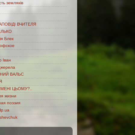
сть земляків
…
АПОВІДІ ВЧИТЕЛЯ
ЕЛЬКО
ія Блек
офское
 Іван
джерела
НИЙ ВАЛЬС
Я
ІМЕНІ ЦЬОМУ?..
ия жизни
кая поэзия
dp.ua
shevchuk