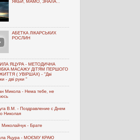
ЯКБИ, МАМО, ЗНАЛА...
АБЕТКА ЛІКАРСЬКИХ
РОСЛИН
ИЛА ЯЦУРА - МЕТОДИЧНА
ОБКА МАСАЖУ ДІТЯМ ПЕРШОГО
ЖИТТЯ ( УВІРШАХ) - "Дві
и - дві руки "
н Микола - Нема тебе, не
аюсь
га В.М. - Поздравление с Днем
го Николая
 Миколайчук - Брате
ла Яцура - МОЄМУ КРАЮ