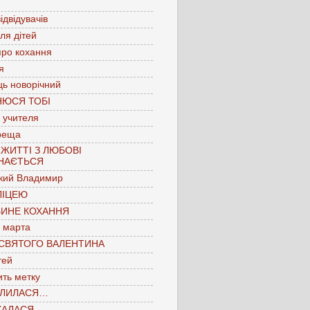
ідвідувачів
для дітей
про кохання
я
ць новорічний
НЮСЯ ТОБІ
 учителя
реща
 ЖИТТІ З ЛЮБОВІ
НАЄТЬСЯ
кий Владимир
ЛІЦЕЮ
БИНЕ КОХАННЯ
 марта
 СВЯТОГО ВАЛЕНТИНА
тей
ть метку
ЛИЛАСЯ…
КАЛАСЯ