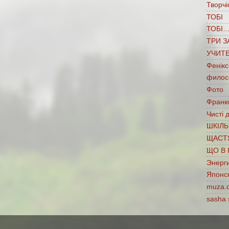
Творчі
ТОБІ
ТОБІ
ТРИ З
УЧИТ
Фенікс
филос
Фото
Франко
Чисті 
ШКІЛЬ
ЩАСТ
ЩО В 
Энерг
Японс
muza.
sasha 