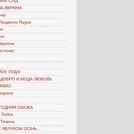
ИЙ СЛІД
А-ВКРАЇНА
ику
 Людмили Яцури
ки
ра
країнка
остенко
ЛУ ПУДЛІ
 ДОБРО И МОДА ЛЮБОВЬ
МАМО
торона
ГОДНЯЯ СКАЗКА
Теліга
 Тичина
Е ЯБЛУКОМ ОСІНЬ…