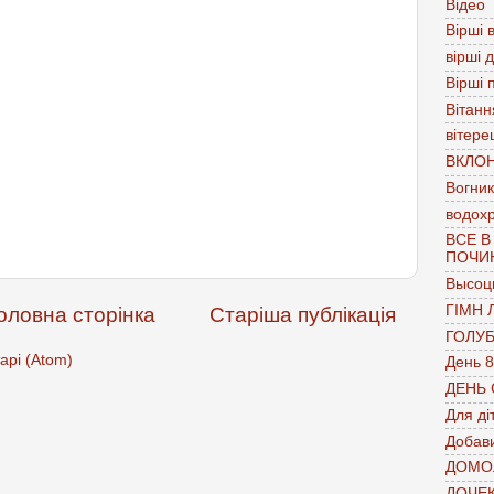
Відео
Вірші в
вірші 
Вірші 
Вітанн
вітере
ВКЛО
Вогник
водох
ВСЕ В
ПОЧИ
Высоц
ГІМН 
оловна сторінка
Старіша публікація
ГОЛУ
арі (Atom)
День 8
ДЕНЬ
Для ді
Добави
ДОМО
ДОЧЕ