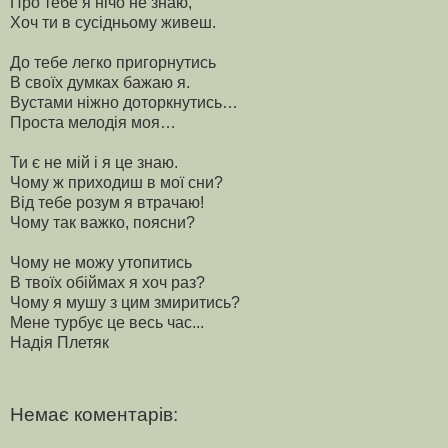
Про тебе я нічо не знаю,
Хоч ти в сусідньому живеш.
До тебе легко пригорнутись
В своїх думках бажаю я.
Вустами ніжно доторкнутись…
Проста мелодія моя…
Ти є не мій і я це знаю.
Чому ж приходиш в мої сни?
Від тебе розум я втрачаю!
Чому так важко, поясни?
Чому не можу утопитись
В твоїх обіймах я хоч раз?
Чому я мушу з цим змиритись?
Мене турбує це весь час...
Надія Плетяк
Немає коментарів: