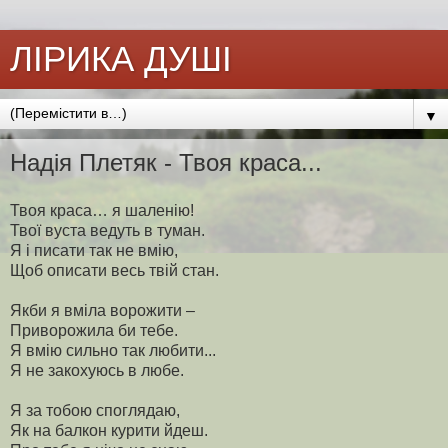
ЛІРИКА ДУШІ
▼
Надія Плетяк - Твоя краса...
Твоя краса… я шаленію!
Твої вуста ведуть в туман.
Я і писати так не вмію,
Щоб описати весь твій стан.
Якби я вміла ворожити –
Приворожила би тебе.
Я вмію сильно так любити...
Я не закохуюсь в любе.
Я за тобою споглядаю,
Як на балкон курити йдеш.