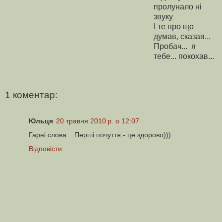
пролунало ні
звуку
І те про що
думав, сказав...
Пробач... я
тебе... покохав...
1 коментар:
Юльця
20 травня 2010 р. о 12:07
Гарні слова... Перші почуття - це здорово)))
Відповісти