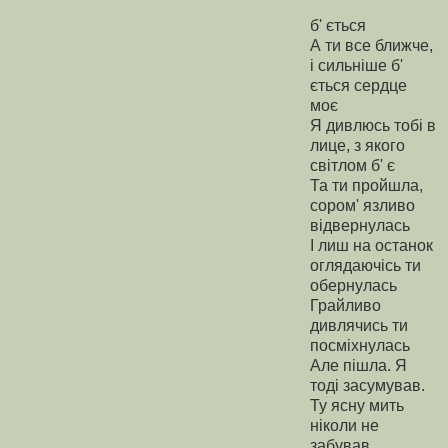
б' ється
А ти все ближче,
і сильніше б'
ється сердце
моє
Я дивлюсь тобі в
лице, з якого
світлом б' є
Та ти пройшла,
сором' язливо
відвернулась
І лиш на останок
оглядаючісь ти
обернулась
Грайливо
дивлячись ти
посміхнулась
Але пішла. Я
тоді засумував.
Ту ясну мить
ніколи не
забував