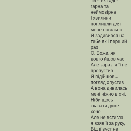
Ти - як тоді -
гарна та
неймовірна
І хвилини
попливли для
мене повільно
Я задивився на
тебе як і перший
раз
О, Боже, як
довго йшов час
Але зараз, я її не
пропустив
Я підійшов...
погляд опустив
А вона дивилась
мені ніжно в очі,
Ніби щось
сказати дуже
хоче
Але не встигла,
я взяв її за руку,
Від її вуст не