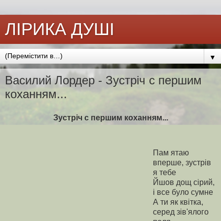
ЛІРИКА ДУШІ
▼
Василий Лордер - Зустріч с першим
коханням...
Зустріч с першим коханням...
Пам ятаю
вперше, зустрів
я тебе
Йшов дощ сірий,
і все було сумне
А ти як квітка,
серед зів'ялого