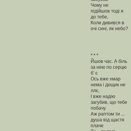
Чому не
підійшов тоді я
до тебе,
Коли дивився в
очі сині, як небо?
* * *
Йшов час. А біль
за нею по серцю
б' є
Ось вже хмар
нема і дощик не
ллє,
І вже надію
загубив, що тебе
побачу
Аж раптом ти ...
душа від щастя
плаче