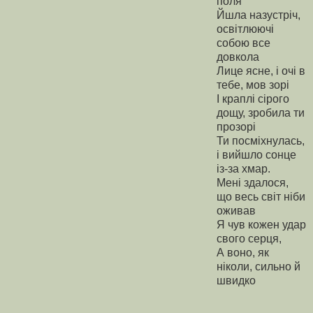
поля
Йшла назустріч,
освітлюючі
собою все
довкола
Лице ясне, і очі в
тебе, мов зорі
І краплі сірого
дощу, зробила ти
прозорі
Ти посміхнулась,
і вийшло сонце
із-за хмар.
Мені здалося,
що весь світ ніби
оживав
Я чув кожен удар
свого серця,
А воно, як
ніколи, сильно й
швидко