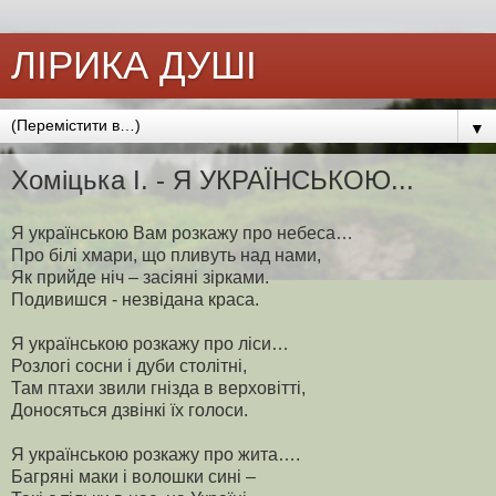
ЛІРИКА ДУШІ
▼
Хоміцька І. - Я УКРАЇНСЬКОЮ...
Я українською Вам розкажу про небеса…
Про білі хмари, що пливуть над нами,
Як прийде ніч – засіяні зірками.
Подивишся - незвідана краса.
Я українською розкажу про ліси…
Розлогі сосни і дуби столітні,
Там птахи звили гнізда в верховітті,
Доносяться дзвінкі їх голоси.
Я українською розкажу про жита….
Багряні маки і волошки сині –