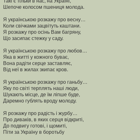
Такі є тільки в нас, на Україні,
Шепоче колосом пшениця молода.
Я українською розкажу про весну…
Коли свічками зацвітуть каштани.
Я розкажу про осінь Вам багряну,
Що засипає стежку у саду.
Я українською розкажу про любов…
Яка в житті у кожного буває,
Вона радіти серце заставляє,
Від неї в жилах зкипає кров.
Я українською розкажу про ганьбу…
Яку по світі терплять наші люди,
Шукають місце, де їм ліпше буде,
Даремно гублять вроду молоду.
Я розкажу про радість і журбу…
Про диваків, в яких серця відкриті,
До подвигу готові, і щомиті,
Піти за Україну в боротьбу