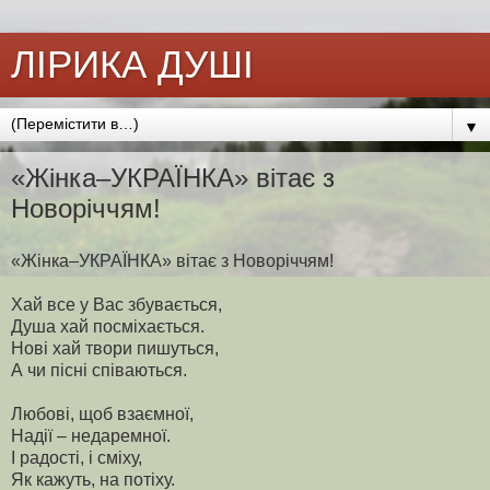
ЛІРИКА ДУШІ
▼
«Жінка–УКРАЇНКА» вітає з
Новоріччям!
«Жінка–УКРАЇНКА» вітає з Новоріччям!
Хай все у Вас збувається,
Душа хай посміхається.
Нові хай твори пишуться,
А чи пісні співаються.
Любові, щоб взаємної,
Надії – недаремної.
І радості, і сміху,
Як кажуть, на потіху.