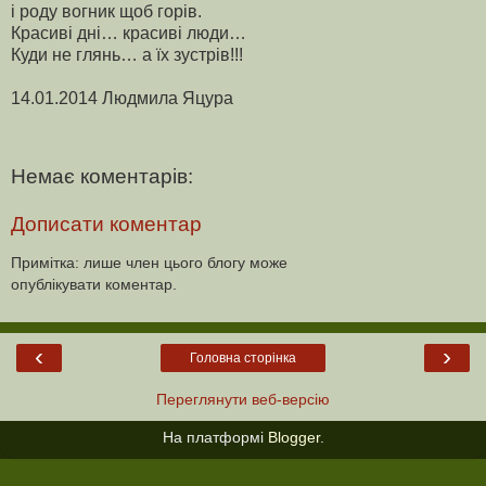
і роду вогник щоб горів.
Красиві дні… красиві люди…
Куди не глянь… а їх зустрів!!!
14.01.2014 Людмила Яцура
Немає коментарів:
Дописати коментар
Примітка: лише член цього блогу може
опублікувати коментар.
‹
›
Головна сторінка
Переглянути веб-версію
На платформі
Blogger
.