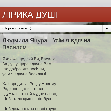
ЛІРИКА ДУШІ
▼
Людмила Яцура - Усім я вдячна
Василям
Який же щедрий Ви, Василю!
За душу щиро вдячна Вам!
І за добро, яке посіяли,
усім я вдячна Василям!
Хай вродить в Році у Новому
Родинне щастя і тепло
І думка світла, й мудре слово,
Щоб стало краще, ніж було.
Щоб дихалось на повні груди