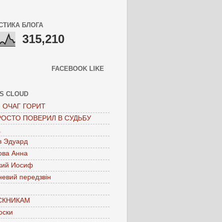
СТИКА БЛОГА
315,210
FACEBOOK LIKE
S CLOUD
 ОЧАГ ГОРИТ
РОСТО ПОВЕРИЛ В СУДЬБУ
а
в Эдуард
ова Анна
кий Иосиф
невий передзвін
СКНИКАМ
оски