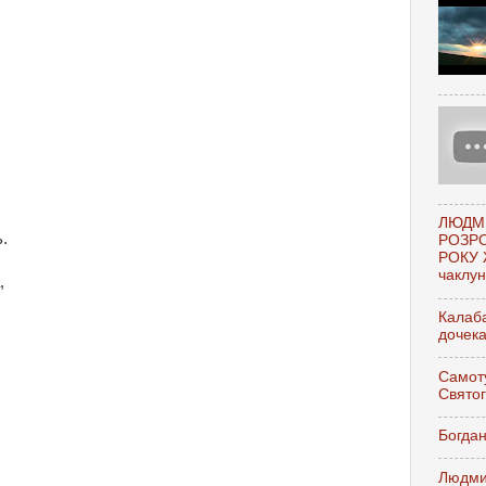
ЛЮДМ
.
РОЗР
РОКУ 
чаклунк
,
Калаба
дочек
Самоту
Свято
Богдан
Людми