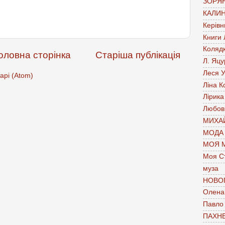
ЗОРЯН
КАЛИН
Керівн
Книги
Коляд
оловна сторінка
Старіша публікація
Л. Яцу
Леся У
арі (Atom)
Ліна К
Лірика
Любов
МИХАЙ
МОДА
МОЯ 
Моя С
муза
НОВО
Олена 
Павло
ПАХН