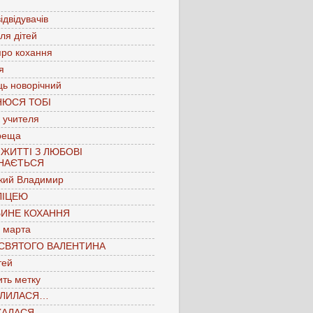
ідвідувачів
для дітей
про кохання
я
ць новорічний
НЮСЯ ТОБІ
 учителя
реща
 ЖИТТІ З ЛЮБОВІ
НАЄТЬСЯ
кий Владимир
ЛІЦЕЮ
БИНЕ КОХАННЯ
 марта
 СВЯТОГО ВАЛЕНТИНА
тей
ть метку
ЛИЛАСЯ…
КАЛАСЯ