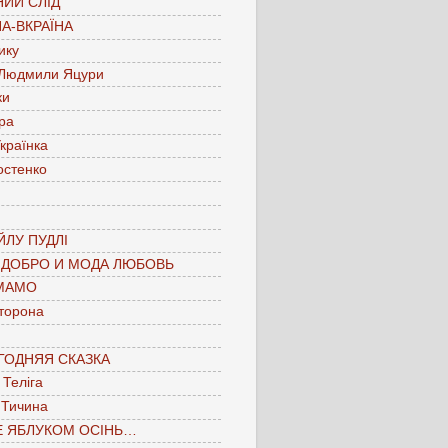
ИЙ СЛІД
А-ВКРАЇНА
ику
 Людмили Яцури
ки
ра
країнка
остенко
ЛУ ПУДЛІ
 ДОБРО И МОДА ЛЮБОВЬ
МАМО
торона
ГОДНЯЯ СКАЗКА
Теліга
 Тичина
Е ЯБЛУКОМ ОСІНЬ…