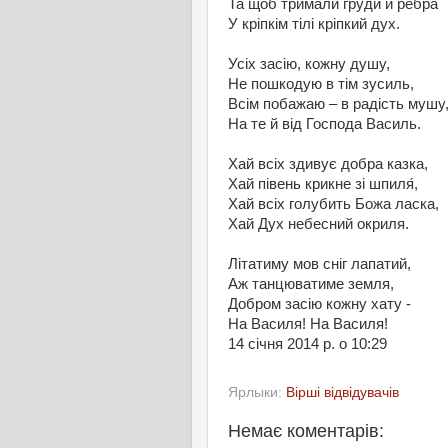
Та щоб тримали груди й ребра
У кріпкім тілі кріпкий дух.
Усіх засію, кожну душу,
Не пошкодую в тім зусиль,
Всім побажаю – в радість мушу
На те й від Господа Василь.
Хай всіх здивує добра казка,
Хай півень крикне зі шпиля́,
Хай всіх голубить Божа ласка,
Хай Дух небесний окриля.
Літатиму мов сніг лапатий,
Аж танцюватиме земля,
Добром засію кожну хату -
На Василя! На Василя!
14 січня 2014 р. о 10:29
Ярлыки:
Вірші відвідувачів
Немає коментарів: