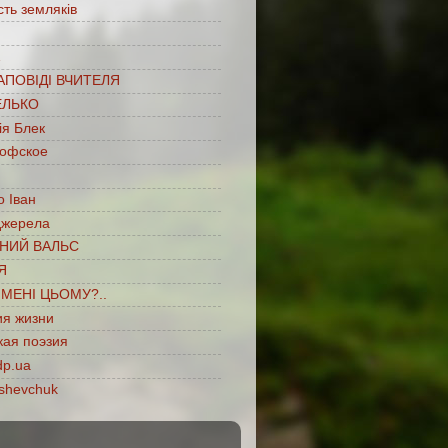
сть земляків
…
АПОВІДІ ВЧИТЕЛЯ
ЕЛЬКО
ія Блек
офское
 Іван
джерела
НИЙ ВАЛЬС
Я
ІМЕНІ ЦЬОМУ?..
ия жизни
кая поэзия
dp.ua
shevchuk