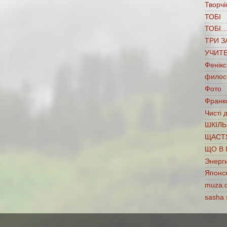
Творчі
ТОБІ
ТОБІ
ТРИ З
УЧИТ
Фенікс
филос
Фото
Франко
Чисті 
ШКІЛЬ
ЩАСТ
ЩО В 
Энерг
Японс
muza.
sasha 