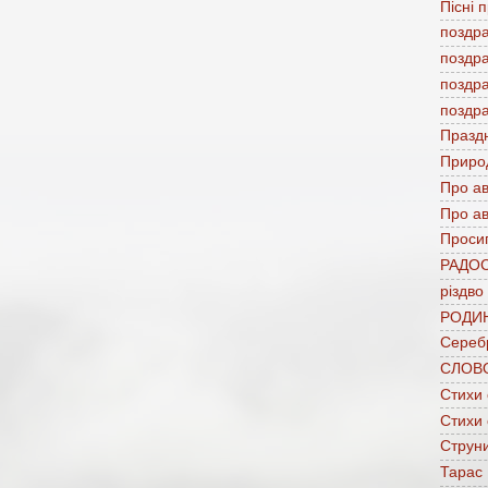
Пісні 
поздр
поздр
поздр
поздр
Празд
Приро
Про а
Про ав
Проси
РАДО
різдво
РОДИ
Сереб
СЛОВ
Стихи
Стихи
Струни
Тарас