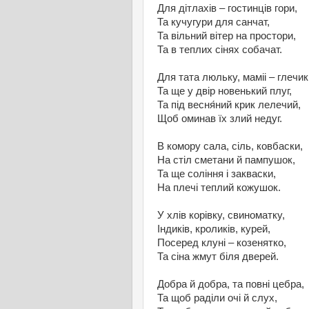
Для дітлахів – гостинців гори,
Та кучугури для санчат,
Та вільний вітер на простори,
Та в теплих сінях собачат.
Для тата люльку, маміі – глечик
Та ще у двір новенький плуг,
Та під весня́ний крик лелечий,
Щоб оминав їх злий недуг.
В комору сала, сіль, ковбаски,
На стіл сметани й пампушок,
Та ще соління і закваски,
На плечі теплий кожушок.
У хлів корівку, свиноматку,
Індиків, кроликів, курей,
Посеред клуні – козенятко,
Та сіна жмут біля дверей.
Добра й добра, та повні цебра,
Та щоб раділи очі й слух,