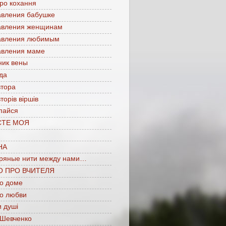
про кохання
авления бабушке
авления женщинам
авления любимым
авления маме
ник вены
да
втора
торів віршів
пайся
СТЕ МОЯ
НА
ряные нити между нами…
О ПРО ВЧИТЕЛЯ
 о доме
 о любви
 душі
 Шевченко