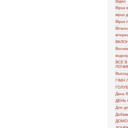
Відео
Вірші в
вірші 
Вірші 
Вітанн
,
вітере
ВКЛО
Вогник
водох
ВСЕ В
ПОЧИ
Высоц
ГІМН 
ГОЛУ
День 8
ДЕНЬ
Для ді
Добави
ДОМО
ДОЧЕ