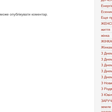
Енергі
Есени
 може опублікувати коментар.
Еще п
ЖЕНС
життя
жінка
ЖІНК
Жінка
З Дне
З Дне
З Дне
З Дне
З Дне
З Нов
З Різд
З Юві
ЗАРУ
земле