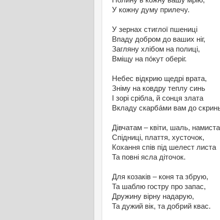
Полину в кожну вашу мрію,
У кожну думу прилечу.
У зернах стиглої пшениці
Впаду добром до ваших ніг,
Загляну хлібом на полиці,
Вміщу на по́кут оберіг.
Небес відкрию щедрі врата,
Зніму на ковдру теплу синь
І зорі срібла, й сонця злата
Вкладу скарба́ми вам до скринь
Дівчатам – квіти, шаль, намиста
Спідниці, плаття, хусточок,
Кохання спів під шелест листа
Та повні ясла діточок.
Для козаків – коня та збрую,
Та шаблю гостру про запас,
Дружину вірну надарую,
Та дужий вік, та добрий квас.