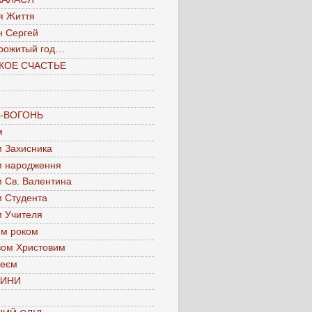
я Життя
н Сергей
рожитый год…
КОЕ СЧАСТЬЕ
А-ВОГОНЬ
м
м Захисника
м народження
м Св. Валентина
м Студента
м Учителя
им роком
вом Христовим
леєм
ЧИНИ