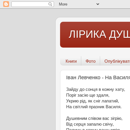
ЛІРИКА ДУШ
Книги
Фото
Опублікуват
Іван Левченко - На Васил
Зайду до сонця в кожну хату,
Поріг засію ще здаля,
Укрию рід, як сніг лапатий,
На світлий празник Василя.
Душевним співом вас зігрію,
Від серця запалю свічу,