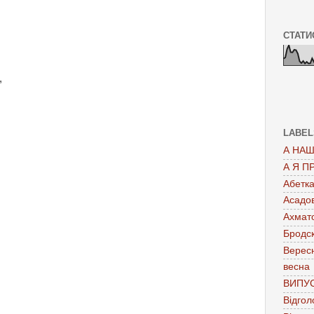
СТАТИ
,
LABEL
А НАШ
А Я П
Абетк
Асадо
Ахмат
Бродс
Верес
весна
ВИПУ
Відгол