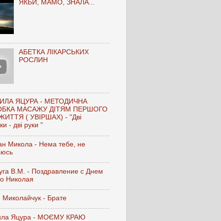
ЯКБИ, МАМО, ЗНАЛА...
АБЕТКА ЛІКАРСЬКИХ
РОСЛИН
ИЛА ЯЦУРА - МЕТОДИЧНА
ОБКА МАСАЖУ ДІТЯМ ПЕРШОГО
ЖИТТЯ ( УВІРШАХ) - "Дві
и - дві руки "
н Микола - Нема тебе, не
аюсь
га В.М. - Поздравление с Днем
го Николая
 Миколайчук - Брате
ла Яцура - МОЄМУ КРАЮ