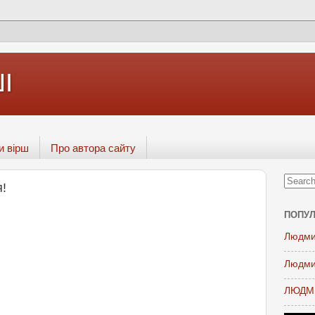
І
и вірш
Про автора сайту
я!
ПОПУЛ
Людми
Людми
ЛЮДМИ