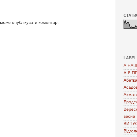
СТАТИ
 може опублікувати коментар.
LABEL
А НАШ
А Я П
Абетк
Асадо
Ахмат
Бродс
Верес
весна
ВИПУ
Відгол