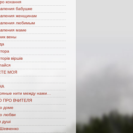
про кохання
авления бабушке
авления женщинам
авления любимым
авления маме
ник вены
да
втора
торів віршів
пайся
СТЕ МОЯ
НА
ряные нити между нами…
О ПРО ВЧИТЕЛЯ
 о доме
 о любви
 душі
 Шевченко