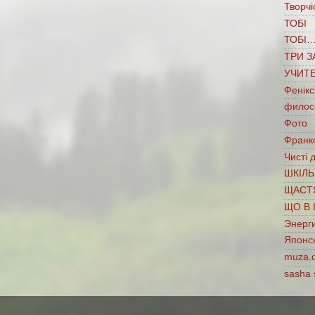
Творчі
ТОБІ
ТОБІ
ТРИ З
УЧИТ
Фенікс
филос
Фото
Франко
Чисті 
ШКІЛЬ
ЩАСТ
ЩО В 
Энерг
Японс
muza.
sasha 