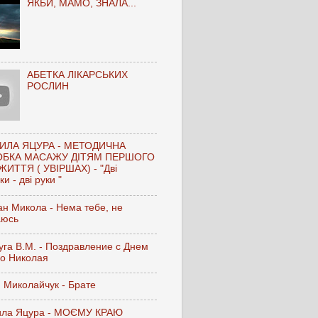
ЯКБИ, МАМО, ЗНАЛА...
АБЕТКА ЛІКАРСЬКИХ
РОСЛИН
ИЛА ЯЦУРА - МЕТОДИЧНА
ОБКА МАСАЖУ ДІТЯМ ПЕРШОГО
ЖИТТЯ ( УВІРШАХ) - "Дві
и - дві руки "
н Микола - Нема тебе, не
аюсь
га В.М. - Поздравление с Днем
го Николая
 Миколайчук - Брате
ла Яцура - МОЄМУ КРАЮ