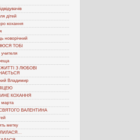
ідвідувачів
для дітей
про кохання
я
ць новорічний
НЮСЯ ТОБІ
 учителя
реща
 ЖИТТІ З ЛЮБОВІ
НАЄТЬСЯ
кий Владимир
ЛІЦЕЮ
БИНЕ КОХАННЯ
 марта
 СВЯТОГО ВАЛЕНТИНА
тей
ть метку
ЛИЛАСЯ…
КАЛАСЯ