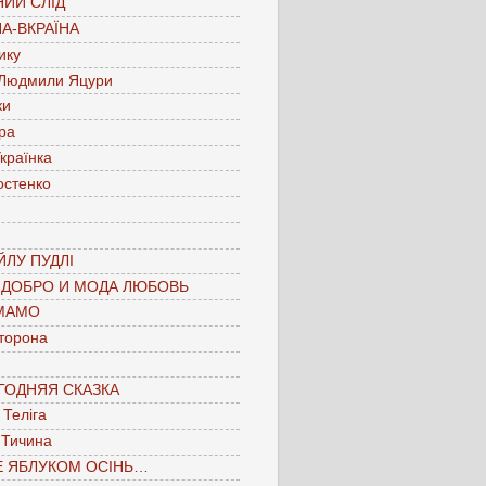
ИЙ СЛІД
А-ВКРАЇНА
ику
 Людмили Яцури
ки
ра
країнка
остенко
ЛУ ПУДЛІ
 ДОБРО И МОДА ЛЮБОВЬ
МАМО
торона
ГОДНЯЯ СКАЗКА
Теліга
 Тичина
Е ЯБЛУКОМ ОСІНЬ…