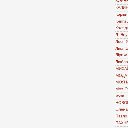
ЗОРЯН
КАЛИН
Керівн
Книги
Коляд
Л. Яцу
Леся У
Ліна К
Лірика
Любов
МИХАЙ
МОДА
МОЯ 
Моя С
муза
НОВО
Олена 
Павло
ПАХН