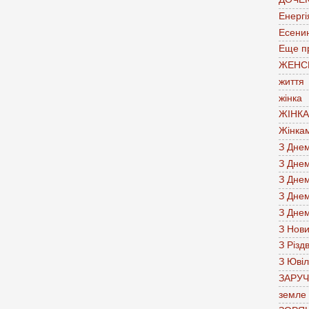
Енергі
Есени
Еще п
ЖЕНС
життя
жінка
ЖІНК
Жінка
З Дне
З Дне
З Дне
З Дне
З Дне
З Нов
З Різд
З Юві
ЗАРУ
земле