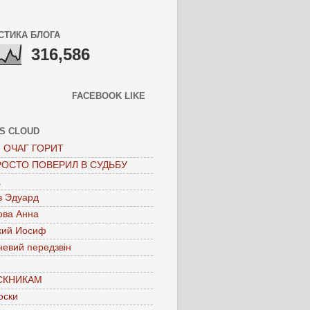
СТИКА БЛОГА
316,586
FACEBOOK LIKE
S CLOUD
 ОЧАГ ГОРИТ
РОСТО ПОВЕРИЛ В СУДЬБУ
а
в Эдуард
ова Анна
кий Иосиф
невий передзвін
СКНИКАМ
оски