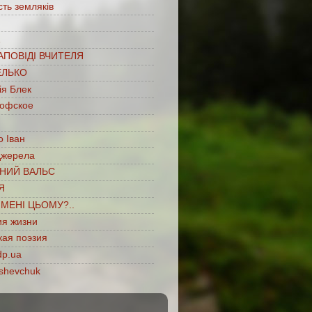
сть земляків
…
АПОВІДІ ВЧИТЕЛЯ
ЕЛЬКО
ія Блек
офское
 Іван
джерела
НИЙ ВАЛЬС
Я
ІМЕНІ ЦЬОМУ?..
ия жизни
кая поэзия
dp.ua
shevchuk