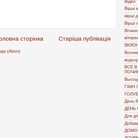
Відео
Вірші в
вірші 
Вірші 
Вітанн
оловна сторінка
Старіша публікація
вітере
ВКЛО
арі (Atom)
Вогник
водох
ВСЕ В
ПОЧИ
Высоц
ГІМН 
ГОЛУ
День 8
ДЕНЬ
Для ді
Добави
ДОМО
ДОЧЕ