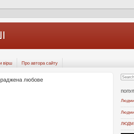
І
и вірш
Про автора сайту
зраджена любове
ПОПУЛ
Людми
Людми
ЛЮДМИ