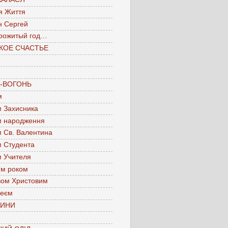
я Життя
н Сергей
рожитый год…
КОЕ СЧАСТЬЕ
А-ВОГОНЬ
м
м Захисника
м народження
м Св. Валентина
м Студента
м Учителя
им роком
вом Христовим
леєм
ЧИНИ