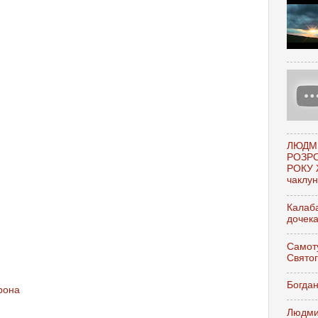
ЛЮДМ
РОЗР
РОКУ 
чаклунк
Калаба
дочек
Самоту
Свято
Богдан
рона
Людми