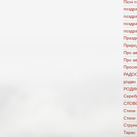
Пісні 
поздр
поздр
поздр
поздр
Празд
Приро
Про а
Про ав
Проси
РАДО
різдво
РОДИ
Сереб
СЛОВ
Стихи
Стихи
Струни
Тарас