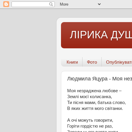
ЛІРИКА ДУШ
Книги
Фото
Опублікуват
Людмила Яцура - Моя не
Моя незраджена любове –
Землі моєї колисанка,
Ти пісня мами, батька слово,
В яких життя мого світанки.
А очі можуть говорити,
Горіти гордістю не раз,