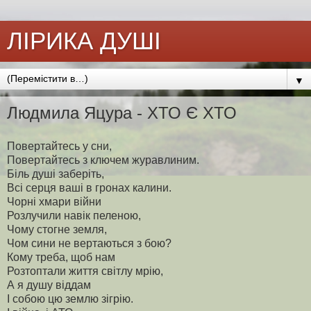
ЛІРИКА ДУШІ
▼
Людмила Яцура - ХТО Є ХТО
Повертайтесь у сни,
Повертайтесь з ключем журавлиним.
Біль душі заберіть,
Всі серця ваші в гронах калини.
Чорні хмари війни
Розлучили навік пеленою,
Чому стогне земля,
Чом сини не вертаються з бою?
Кому треба, щоб нам
Розтоптали життя світлу мрію,
А я душу віддам
І собою цю землю зігрію.