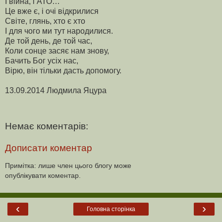
І війна, і АТО…
Це вже є, і очі відкрилися
Світе, глянь, хто є хто
І для чого ми тут народилися.
Де той день, де той час,
Коли сонце засяє нам знову,
Бачить Бог усіх нас,
Вірю, він тільки дасть допомогу.
13.09.2014 Людмила Яцура
Немає коментарів:
Дописати коментар
Примітка: лише член цього блогу може
опублікувати коментар.
‹
›
Головна сторінка