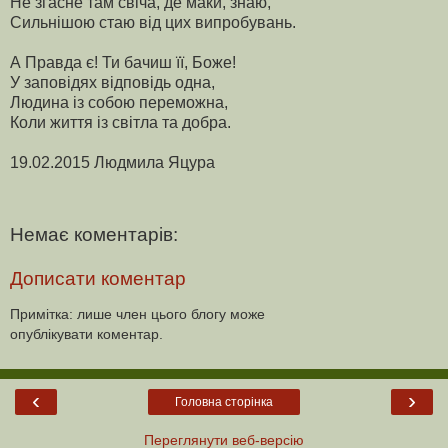
Не згасне там свіча, де маки, знаю,
Сильнішою стаю від цих випробувань.
А Правда є! Ти бачиш її, Боже!
У заповідях відповідь одна,
Людина із собою переможна,
Коли життя із світла та добра.
19.02.2015 Людмила Яцура
Немає коментарів:
Дописати коментар
Примітка: лише член цього блогу може
опублікувати коментар.
‹
›
Головна сторінка
Переглянути веб-версію