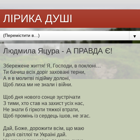
ЛІРИКА ДУШІ
▼
Людмила Яцура - А ПРАВДА Є!
Збережене життя! Я, Господи, в поклоні…
Ти бачиш всіх доріг заховані терни,
А я в молитві підійму долоні,
Щоб лиха ми не знали і війни.
Щоб дня нового сонце зустрічати
З тими, хто став на захист усіх нас,
Не знати б гіркоти тяжкої втрати,
Щоб промінь із сердець ішов, не згас.
Дай, Боже, дорожити всім, що маю
І долі світлої ти Україні дай.