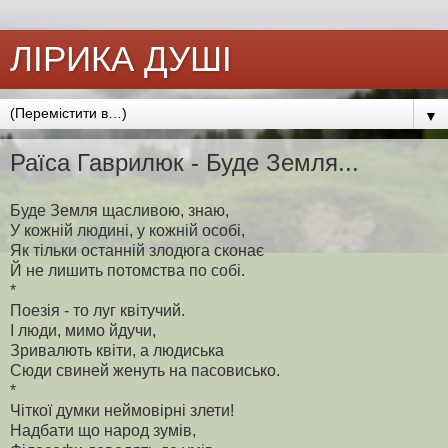
ЛІРИКА ДУШІ
▼
Раїса Гаврилюк - Буде Земля...
Буде Земля щасливою, знаю,
У кожній людині, у кожній особі,
Як тільки останній злодюга сконає
Й не лишить потомства по собі.
*
Поезія - то луг квітучий.
І люди, мимо йдучи,
Зривалють квіти, а людиська
Сюди свиней женуть на пасовисько.
*
Чіткої думки неймовірні злети!
Надбати що народ зумів,