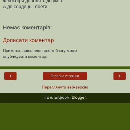
Філософи доводять до умів,
А до сердець - поети.
Немає коментарів:
Дописати коментар
Примітка: лише член цього блогу може
опублікувати коментар.
‹
›
Головна сторінка
Переглянути веб-версію
На платформі
Blogger
.