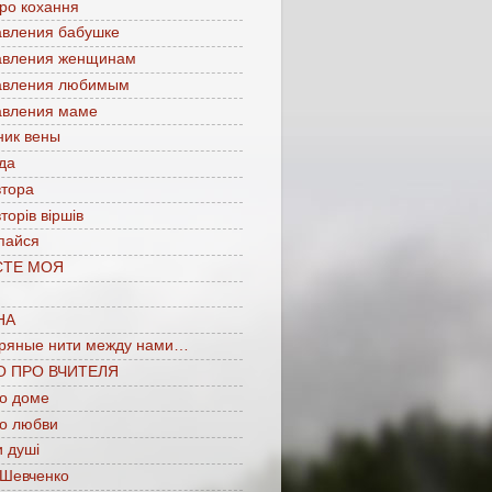
про кохання
авления бабушке
авления женщинам
авления любимым
авления маме
ник вены
да
втора
торів віршів
пайся
СТЕ МОЯ
НА
ряные нити между нами…
О ПРО ВЧИТЕЛЯ
 о доме
 о любви
 душі
 Шевченко