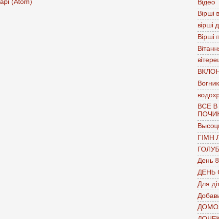
арі (Atom)
Відео
Вірші в
вірші 
Вірші 
Вітанн
вітере
ВКЛО
Вогник
водох
ВСЕ В
ПОЧИ
Высоц
ГІМН 
ГОЛУ
День 8
ДЕНЬ
Для ді
Добави
ДОМО
ДОЧЕ