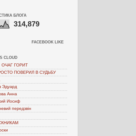
СТИКА БЛОГА
314,879
FACEBOOK LIKE
S CLOUD
 ОЧАГ ГОРИТ
РОСТО ПОВЕРИЛ В СУДЬБУ
а
в Эдуард
ова Анна
кий Иосиф
невий передзвін
СКНИКАМ
оски