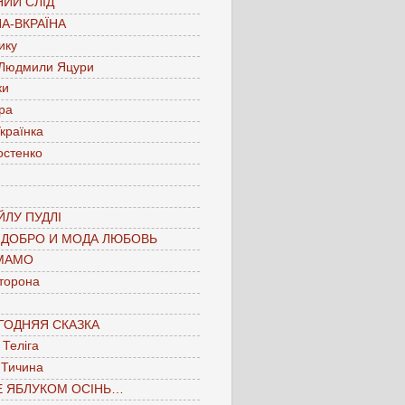
ИЙ СЛІД
А-ВКРАЇНА
ику
 Людмили Яцури
ки
ра
країнка
остенко
ЛУ ПУДЛІ
 ДОБРО И МОДА ЛЮБОВЬ
МАМО
торона
ГОДНЯЯ СКАЗКА
Теліга
 Тичина
Е ЯБЛУКОМ ОСІНЬ…