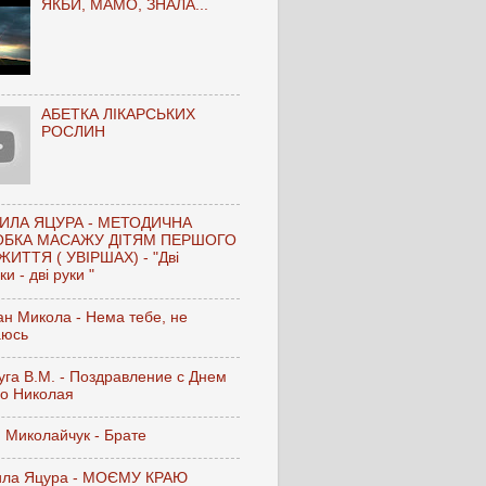
ЯКБИ, МАМО, ЗНАЛА...
АБЕТКА ЛІКАРСЬКИХ
РОСЛИН
ИЛА ЯЦУРА - МЕТОДИЧНА
ОБКА МАСАЖУ ДІТЯМ ПЕРШОГО
ЖИТТЯ ( УВІРШАХ) - "Дві
и - дві руки "
н Микола - Нема тебе, не
аюсь
га В.М. - Поздравление с Днем
го Николая
 Миколайчук - Брате
ла Яцура - МОЄМУ КРАЮ