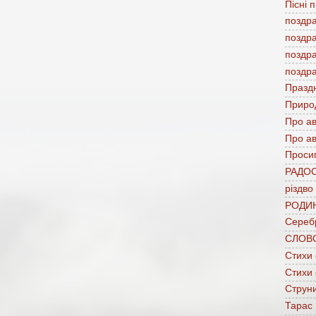
Пісні 
поздр
поздр
поздр
поздр
Празд
Приро
Про а
Про ав
Проси
РАДО
різдво
РОДИ
Сереб
СЛОВ
Стихи
Стихи
Струни
Тарас