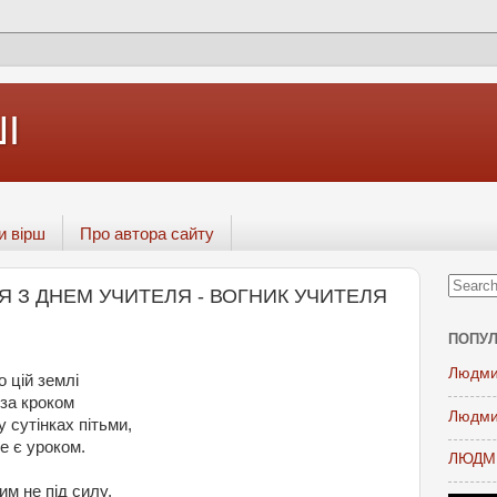
І
и вірш
Про автора сайту
НЯ З ДНЕМ УЧИТЕЛЯ - ВОГНИК УЧИТЕЛЯ
ПОПУЛ
Людми
 цій землі
к за кроком
Людми
 сутінках пітьми,
е є уроком.
ЛЮДМИ
им не під силу,