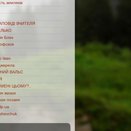
сть земляків
…
АПОВІДІ ВЧИТЕЛЯ
ЕЛЬКО
ія Блек
офское
 Іван
джерела
НИЙ ВАЛЬС
Я
ІМЕНІ ЦЬОМУ?..
ия жизни
кая поэзия
dp.ua
shevchuk