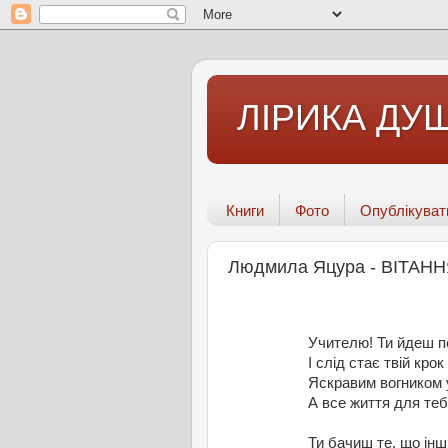
ЛІРИКА ДУШ
Книги
Фото
Опублікуват
Людмила Яцура - ВІТАН
Учителю! Ти йдеш по
І слід стає твій кро
Яскравим вогником у
А все життя для теб
Ти бачиш те, що інш