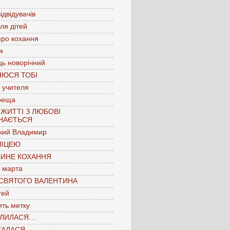
ідвідувачів
для дітей
про кохання
я
ць новорічний
НЮСЯ ТОБІ
 учителя
реща
 ЖИТТІ З ЛЮБОВІ
НАЄТЬСЯ
кий Владимир
ЛІЦЕЮ
БИНЕ КОХАННЯ
 марта
 СВЯТОГО ВАЛЕНТИНА
тей
ть метку
ЛИЛАСЯ…
КАЛАСЯ