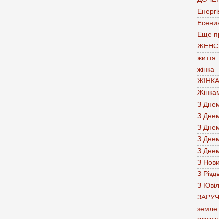
Енергі
Есени
Еще п
ЖЕНС
життя
жінка
ЖІНК
Жінка
З Дне
З Дне
З Дне
З Дне
З Дне
З Нов
З Різд
З Юві
ЗАРУ
земле