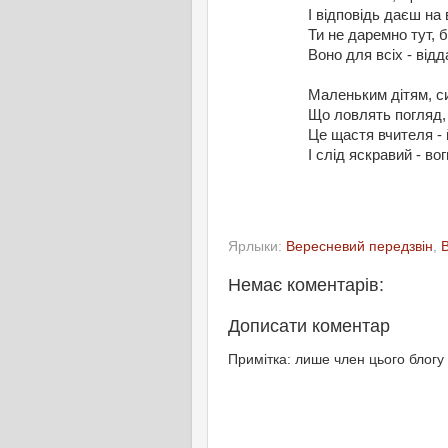
І відповідь даєш на 
Ти не даремно тут, 
Воно для всіх - відд
Маленьким дітям, с
Що ловлять погляд, 
Це щастя вчителя - 
І слід яскравий - вог
Ярлыки:
Вересневий передзвін
,
Немає коментарів:
Дописати коментар
Примітка: лише член цього блогу