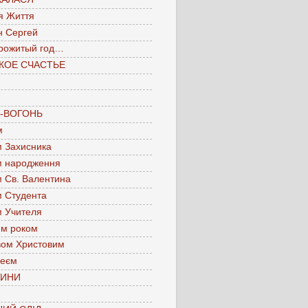
я Життя
н Сергей
рожитый год…
КОЕ СЧАСТЬЕ
А-ВОГОНЬ
м
м Захисника
м народження
м Св. Валентина
м Студента
м Учителя
им роком
вом Христовим
леєм
ЧИНИ