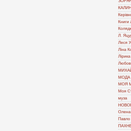
ЗОРЯН
КАЛИН
Керівн
Книги
Коляд
Л. Яцу
Леся У
Ліна К
Лірика
Любов
МИХАЙ
МОДА
МОЯ 
Моя С
муза
НОВО
Олена 
Павло
ПАХН