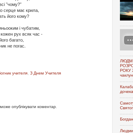
всі "чому?"
бо серце має крила,
ать його кому?
иньооким і чубатим,
кожен рух всяк час -
його багато,
ник не погас.
ЛЮДМ
РОЗР
РОКУ 
Вогник учителя
,
З Днем Учителя
чаклунк
Калаба
дочек
Самоту
 може опублікувати коментар.
Свято
Богдан
Людми