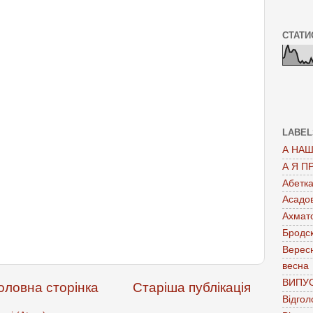
СТАТИ
LABEL
А НАШ
А Я П
Абетк
Асадо
Ахмат
Бродс
Верес
весна
ВИПУ
оловна сторінка
Старіша публікація
Відгол