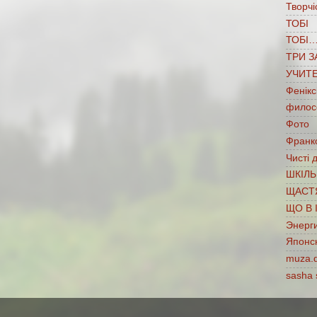
Творчі
ТОБІ
ТОБІ
ТРИ З
УЧИТ
Фенікс
филос
Фото
Франко
Чисті 
ШКІЛЬ
ЩАСТ
ЩО В 
Энерг
Японс
muza.
sasha 