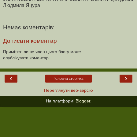
Людмила Яцура
Немає коментарів:
Дописати коментар
Примітка: лише член цього блогу може
опублікувати коментар.
‹
›
Головна сторінка
Переглянути веб-версію
На платформі
Blogger
.