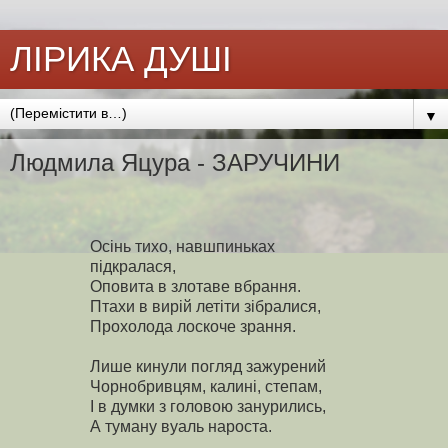
ЛІРИКА ДУШІ
▼
Людмила Яцура - ЗАРУЧИНИ
Осінь тихо, навшпиньках
підкралася,
Оповита в злотаве вбрання.
Птахи в вирій летіти зібралися,
Прохолода лоскоче зрання.
Лише кинули погляд зажурений
Чорнобривцям, калині, степам,
І в думки з головою занурились,
А туману вуаль нароста.