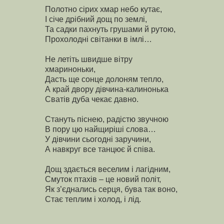
Полотно сірих хмар небо кутає,
І січе дрібний дощ по землі,
Та садки пахнуть грушами й рутою,
Прохолодні світанки в імлі…
Не летіть швидше вітру
хмариноньки,
Дасть ще сонце долоням тепло,
А край двору дівчина-калинонька
Сватів дуба чекає давно.
Стануть піснею, радістю звучною
В пору цю найщиріші слова…
У дівчини сьогодні заручини,
А навкруг все танцює й співа.
Дощ здається веселим і лагідним,
Смуток птахів – це новий політ,
Як з’єднались серця, бува так воно,
Стає теплим і холод, і лід.