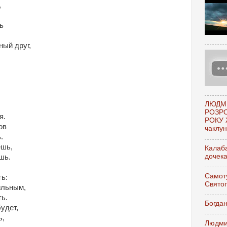
,
ь
ный друг,
.
ЛЮДМ
РОЗР
я.
РОКУ 
ов
чаклунк
.
ешь,
Калаба
дочек
шь.
Самоту
ть:
Свято
ильным,
ть.
Богдан
удет,
ь,
Людми