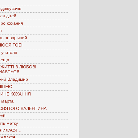
ідвідувачів
для дітей
про кохання
я
ць новорічний
НЮСЯ ТОБІ
 учителя
реща
 ЖИТТІ З ЛЮБОВІ
НАЄТЬСЯ
кий Владимир
ЛІЦЕЮ
БИНЕ КОХАННЯ
 марта
 СВЯТОГО ВАЛЕНТИНА
тей
ть метку
ЛИЛАСЯ…
КАЛАСЯ