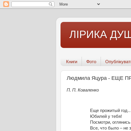
ЛІРИКА ДУШ
Книги
Фото
Опублікуват
Людмила Яцура - ЕЩЕ
П. П. Коваленко
Еще прожитый год
Юбилей у тебя!
Посмотри, оглянись
Все, что было – не з