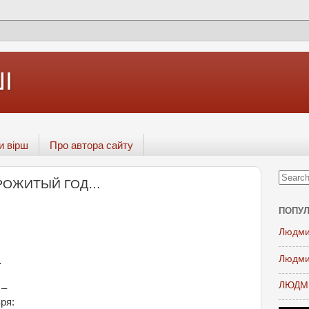
І
и вірш
Про автора сайту
 ПРОЖИТЫЙ ГОД…
ПОПУЛ
Людми
Людми
…
ЛЮДМИ
 –
ря: