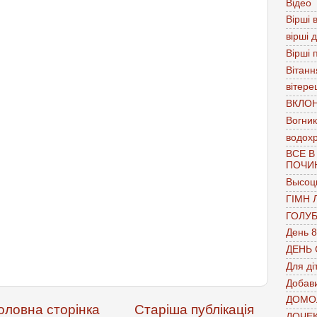
Відео
Вірші в
вірші 
Вірші 
Вітанн
вітере
ВКЛО
Вогник
водох
ВСЕ В
ПОЧИ
Высоц
ГІМН 
ГОЛУ
День 8
ДЕНЬ
Для ді
Добави
ДОМО
оловна сторінка
Старіша публікація
ДОЧЕ