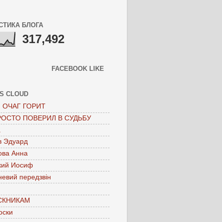
СТИКА БЛОГА
317,492
FACEBOOK LIKE
S CLOUD
 ОЧАГ ГОРИТ
РОСТО ПОВЕРИЛ В СУДЬБУ
а
в Эдуард
ова Анна
кий Иосиф
невий передзвін
СКНИКАМ
оски