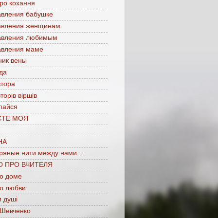
про кохання
авления бабушке
авления женщинам
авления любимым
авления маме
ник вены
да
втора
торів віршів
пайся
СТЕ МОЯ
НА
ряные нити между нами…
О ПРО ВЧИТЕЛЯ
 о доме
 о любви
 душі
 Шевченко