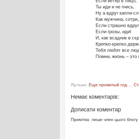
Если ветер в лицо,
Ты иди и не гнись,
Ну а вдруг капли-сл
Как мужчина, сотри,
Если страшно вдруг
Если грозы, иди!
И, как всадник в се
Крепко-крепко держ
Тебя любят все люд
Помни, жизнь – это 
Ярлыки:
Еще прожитый год…
,
Ст
Немає коментарів:
Дописати коментар
Примітка: лише член цього блогу