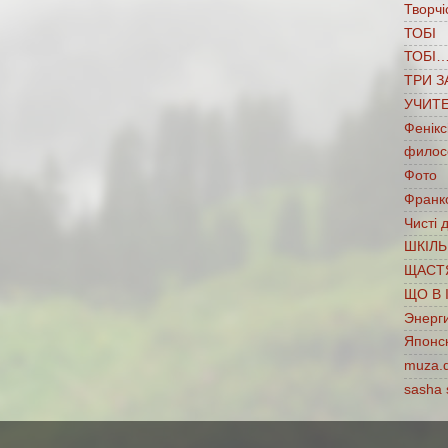
Творчі
ТОБІ
ТОБІ
ТРИ З
УЧИТ
Фенікс
филос
Фото
Франко
Чисті 
ШКІЛЬ
ЩАСТ
ЩО В 
Энерг
Японс
muza.
sasha 