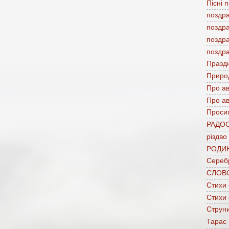
Пісні 
поздр
поздр
поздр
поздр
Празд
Приро
Про а
Про ав
Проси
РАДО
різдво
РОДИ
Сереб
СЛОВ
Стихи
Стихи
Струни
Тарас