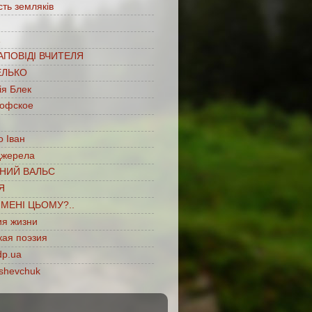
сть земляків
…
АПОВІДІ ВЧИТЕЛЯ
ЕЛЬКО
ія Блек
офское
 Іван
джерела
НИЙ ВАЛЬС
Я
ІМЕНІ ЦЬОМУ?..
ия жизни
кая поэзия
dp.ua
shevchuk