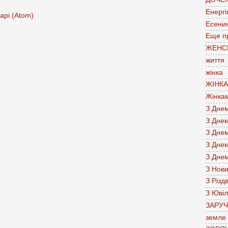
Енергі
арі (Atom)
Есени
Еще п
ЖЕНС
життя
жінка
ЖІНК
Жінка
З Дне
З Дне
З Дне
З Дне
З Дне
З Нов
З Різд
З Юві
ЗАРУ
земле