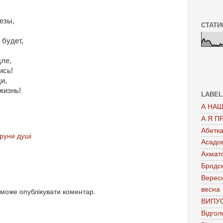
езы,
СТАТИ
 будет,
дле,
ись!
и,
жизнь!
LABEL
А НАШ
А Я П
Абетк
руни душі
Асадо
Ахмат
Бродс
Верес
весна
 може опублікувати коментар.
ВИПУ
Відгол