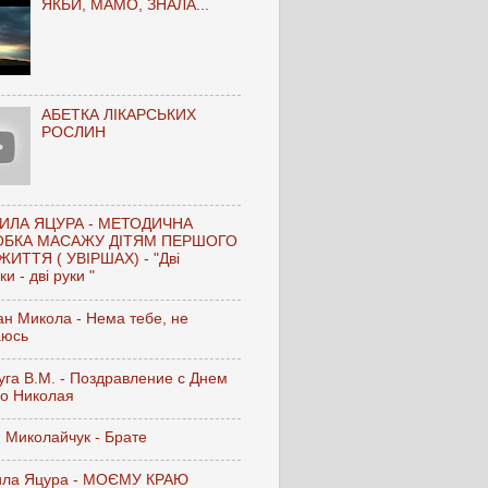
ЯКБИ, МАМО, ЗНАЛА...
АБЕТКА ЛІКАРСЬКИХ
РОСЛИН
ИЛА ЯЦУРА - МЕТОДИЧНА
ОБКА МАСАЖУ ДІТЯМ ПЕРШОГО
ЖИТТЯ ( УВІРШАХ) - "Дві
и - дві руки "
н Микола - Нема тебе, не
аюсь
га В.М. - Поздравление с Днем
го Николая
 Миколайчук - Брате
ла Яцура - МОЄМУ КРАЮ