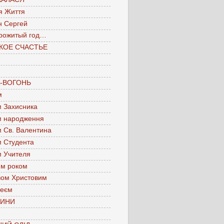
я Життя
н Сергей
рожитый год…
КОЕ СЧАСТЬЕ
А-ВОГОНЬ
м
м Захисника
м народження
м Св. Валентина
м Студента
м Учителя
им роком
вом Христовим
леєм
ЧИНИ