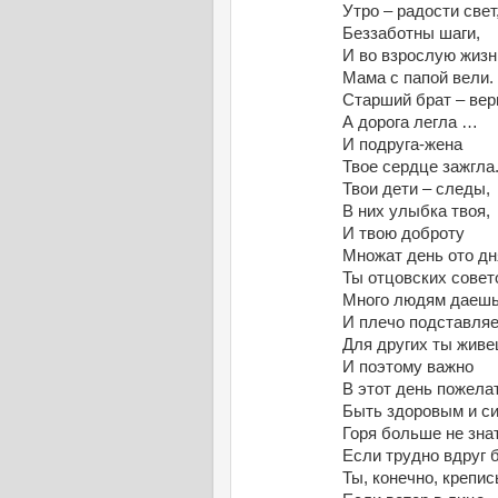
Утро – радости свет
Беззаботны шаги,
И во взрослую жизн
Мама с папой вели.
Старший брат – вер
А дорога легла …
И подруга-жена
Твое сердце зажгла
Твои дети – следы,
В них улыбка твоя,
И твою доброту
Множат день ото дн
Ты отцовских совет
Много людям даешь
И плечо подставля
Для других ты живе
И поэтому важно
В этот день пожела
Быть здоровым и с
Горя больше не зна
Если трудно вдруг б
Ты, конечно, крепис