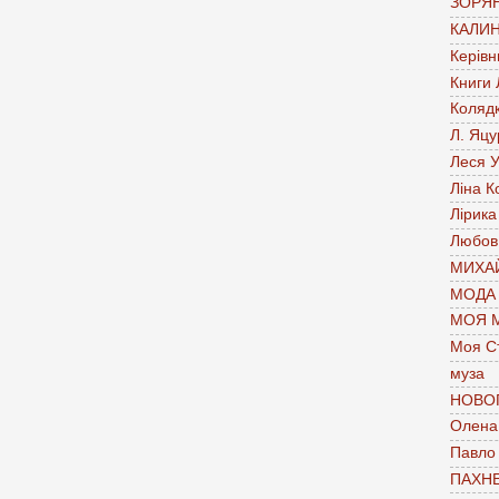
ЗОРЯН
КАЛИН
Керівн
Книги
Коляд
Л. Яцу
Леся У
Ліна К
Лірика
Любов
МИХАЙ
МОДА
МОЯ 
Моя С
муза
НОВО
Олена 
Павло
ПАХН