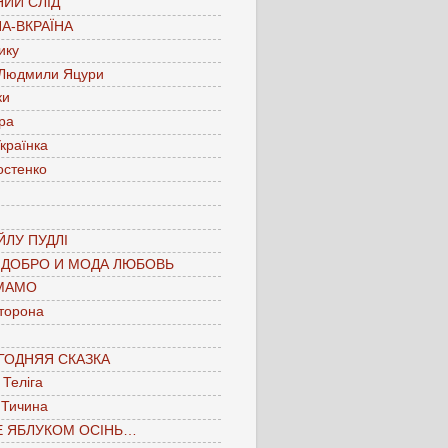
ИЙ СЛІД
А-ВКРАЇНА
ику
 Людмили Яцури
ки
ра
країнка
остенко
ЛУ ПУДЛІ
 ДОБРО И МОДА ЛЮБОВЬ
МАМО
торона
ГОДНЯЯ СКАЗКА
Теліга
 Тичина
Е ЯБЛУКОМ ОСІНЬ…