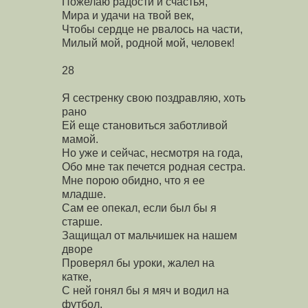
Пожелаю радости и счастья,
Мира и удачи на твой век,
Чтобы сердце не рвалось на части,
Милый мой, родной мой, человек!
28
Я сестренку свою поздравляю, хоть
рано
Ей еще становиться заботливой
мамой.
Но уже и сейчас, несмотря на года,
Обо мне так печется родная сестра.
Мне порою обидно, что я ее
младше.
Сам ее опекал, если был бы я
старше.
Защищал от мальчишек на нашем
дворе
Проверял бы уроки, жалел на
катке,
С ней гонял бы я мяч и водил на
футбол,